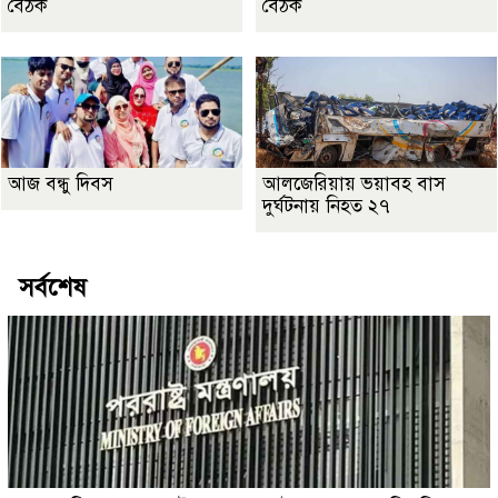
বৈঠক
বৈঠক
আজ বন্ধু দিবস
আলজেরিয়ায় ভয়াবহ বাস
দুর্ঘটনায় নিহত ২৭
সর্বশেষ