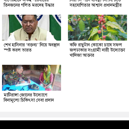
তিনজনের গলিত মরদেহ উদ্ধার
সহযোগিতার আশ্বাস প্রধানমন্ত্রীর
শেখ হাসিনার ‘বক্তব্য’ নিয়ে অবস্থান
কফি রাম্বুটান কোকো চাষে সফল
স্পষ্ট করল ভারত
জলঢাকার সংগ্রামী নারী উদ্যোক্তা
খাদিজা আক্তার
মাটিরাঙ্গা জোনের উদ্যোগে
বিনামূল্যে চিকিৎসা সেবা প্রদান