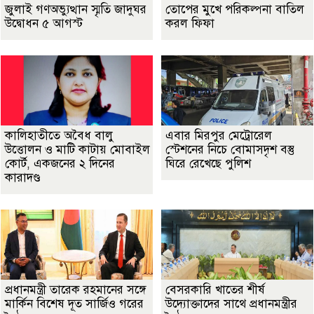
জুলাই গণঅভ্যুত্থান স্মৃতি জাদুঘর
তোপের মুখে পরিকল্পনা বাতিল
উদ্বোধন ৫ আগস্ট
করল ফিফা
কালিহাতীতে অবৈধ বালু
এবার মিরপুর মেট্রোরেল
উত্তোলন ও মাটি কাটায় মোবাইল
স্টেশনের নিচে বোমাসদৃশ বস্তু
কোর্ট, একজনের ২ দিনের
ঘিরে রেখেছে পুলিশ
কারাদণ্ড
প্রধানমন্ত্রী তারেক রহমানের সঙ্গে
বেসরকারি খাতের শীর্ষ
মার্কিন বিশেষ দূত সার্জিও গরের
উদ্যোক্তাদের সাথে প্রধানমন্ত্রীর