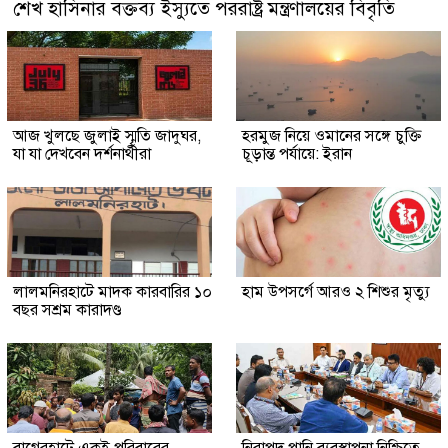
শেখ হাসিনার বক্তব্য ইস্যুতে পররাষ্ট্র মন্ত্রণালয়ের বিবৃতি
আজ খুলছে জুলাই স্মৃতি জাদুঘর,
হরমুজ নিয়ে ওমানের সঙ্গে চুক্তি
যা যা দেখবেন দর্শনার্থীরা
চূড়ান্ত পর্যায়ে: ইরান
লালমনিরহাটে মাদক কারবারির ১০
হাম উপসর্গে আরও ২ শিশুর মৃত্যু
বছর সশ্রম কারাদণ্ড
‎বাগেরহাটে একই পরিবারের
নিরাপদ পানি ব্যবস্থাপনা নিশ্চিতে