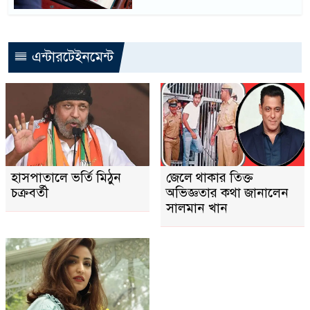
এন্টারটেইনমেন্ট
হাসপাতালে ভর্তি মিঠুন
জেলে থাকার তিক্ত
চক্রবর্তী
অভিজ্ঞতার কথা জানালেন
সালমান খান