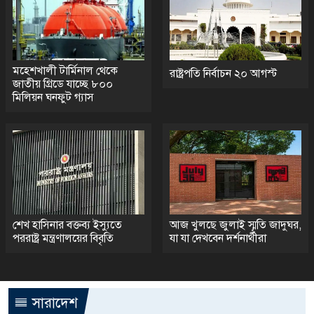
মহেশখালী টার্মিনাল থেকে
রাষ্ট্রপতি নির্বাচন ২০ আগস্ট
জাতীয় গ্রিডে যাচ্ছে ৮০০
মিলিয়ন ঘনফুট গ্যাস
শেখ হাসিনার বক্তব্য ইস্যুতে
আজ খুলছে জুলাই স্মৃতি জাদুঘর,
পররাষ্ট্র মন্ত্রণালয়ের বিবৃতি
যা যা দেখবেন দর্শনার্থীরা
সারাদেশ