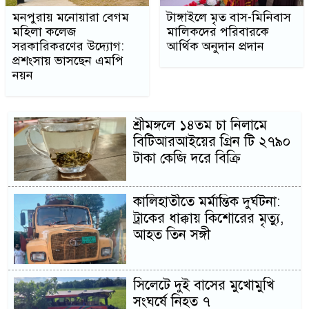
মনপুরায় মনোয়ারা বেগম
টাঙ্গাইলে মৃত বাস-মিনিবাস
মহিলা কলেজ
মালিকদের পরিবারকে
সরকারিকরণের উদ্যোগ:
আর্থিক অনুদান প্রদান
প্রশংসায় ভাসছেন এমপি
নয়ন
শ্রীমঙ্গলে ১৪তম চা নিলামে
বিটিআরআইয়ের গ্রিন টি ২৭৯০
টাকা কেজি দরে বিক্রি
কালিহাতীতে মর্মান্তিক দুর্ঘটনা:
ট্রাকের ধাক্কায় কিশোরের মৃত্যু,
আহত তিন সঙ্গী
সিলেটে দুই বাসের মুখোমুখি
সংঘর্ষে নিহত ৭