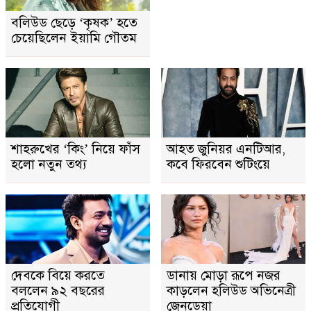
বলিউড ছেড়ে ‘কৃষক’ হতে
চেয়েছিলেন ইয়ামি গৌতম
শাহরুখের ‘কিং’ নিয়ে ফাঁস
আহত জুনিয়র এনটিআর,
হলো নতুন তথ্য
কবে ফিরবেন শুটিংয়ে
দেবকে বিয়ে করতে
ডানায় মোড়া রূপে নজর
বললেন ৯২ বছরের
কাড়লেন হলিউড অভিনেত্রী
প্রতিযোগী
জেনডেয়া