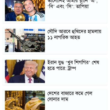
স্কালোনিই আমার প্ল্যান ‘এ’,
‘বি’ এবং ‘সি’: তাপিয়া
সৌদি আরবে হুথিদের হামলায়
১১ নাগরিক আহত
ইরান যুদ্ধ ‘খুব শিগগির’ শেষ
হতে পারে: ট্রাম্প
দেশের বাজারে কমে গেল
সোনার দাম