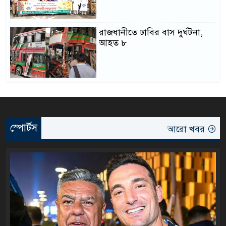
রাজধানীতে ঢাবির বাস দুর্ঘটনা,
আহত ৮
স্পোর্টস
আরো খবর