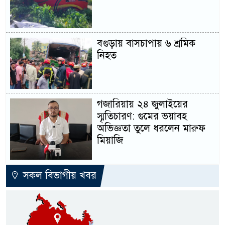
বগুড়ায় বাসচাপায় ৬ শ্রমিক
নিহত
গজারিয়ায় ২৪ জুলাইয়ের
স্মৃতিচারণ: গুমের ভয়াবহ
অভিজ্ঞতা তুলে ধরলেন মারুফ
মিয়াজি
সকল বিভাগীয় খবর