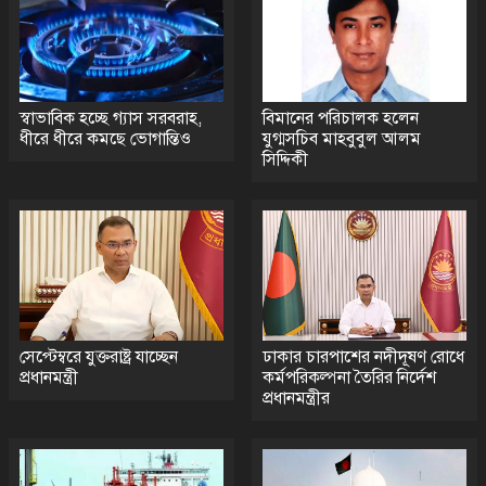
শ্রীমঙ্গলে ১৪তম চা নিলামে
বিটিআরআইয়ের গ্রিন টি ২৭৯০ টাকা
কেজি দরে বিক্রি
স্বাভাবিক হচ্ছে গ্যাস সরবরাহ,
বিমানের পরিচালক হলেন
ধীরে ধীরে কমছে ভোগান্তিও
যুগ্মসচিব মাহবুবুল আলম
সিদ্দিকী
সেপ্টেম্বরে যুক্তরাষ্ট্র যাচ্ছেন
ঢাকার চারপাশের নদীদূষণ রোধে
প্রধানমন্ত্রী
কর্মপরিকল্পনা তৈরির নির্দেশ
প্রধানমন্ত্রীর