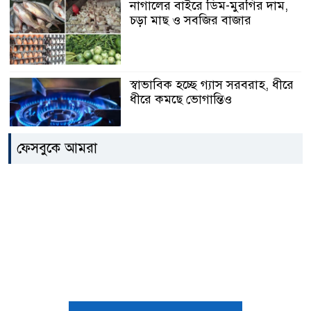
নাগালের বাইরে ডিম-মুরগির দাম,
চড়া মাছ ও সবজির বাজার
স্বাভাবিক হচ্ছে গ্যাস সরবরাহ, ধীরে
ধীরে কমছে ভোগান্তিও
ফেসবুকে আমরা
১২ জেলায় বজ্রবৃষ্টির আভাস
মনপুরায় মনোয়ারা বেগম মহিলা
কলেজ সরকারিকরণের উদ্যোগ:
প্রশংসায় ভাসছেন এমপি নয়ন