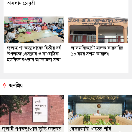
আসলাম চৌধুরী
জুলাই গণঅভ্যুত্থানের দ্বিতীয় বর্ষ
লালমনিরহাটে মাদক কারবারির
উপলক্ষে প্রেসক্লাব ও সাংবাদিক
১০ বছর সশ্রম কারাদণ্ড
ইউনিয়ন বগুড়ার আলোচনা সভা
জনপ্রিয়
জুলাই গণঅভ্যুত্থান স্মৃতি জাদুঘর
বেসরকারি খাতের শীর্ষ