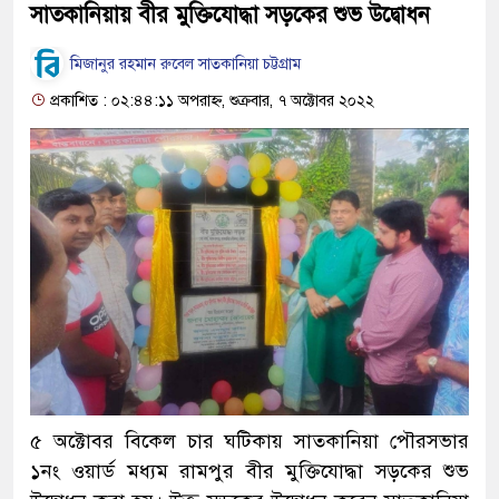
সাতকানিয়ায় বীর মুক্তিযোদ্ধা সড়কের শুভ উদ্বোধন
মিজানুর রহমান রুবেল সাতকানিয়া চট্টগ্রাম
প্রকাশিত : ০২:৪৪:১১ অপরাহ্ন, শুক্রবার, ৭ অক্টোবর ২০২২
৫ অক্টোবর বিকেল চার ঘটিকায় সাতকানিয়া পৌরসভার
১নং ওয়ার্ড মধ্যম রামপুর বীর মুক্তিযোদ্ধা সড়কের শুভ