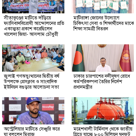
সীতাকুণ্ডের মাটিতে দাঁড়িয়ে
মাটিরাঙ্গা জোনের উদ্যোগে
ফ্যাসিবাদবিরোধী আন্দোলনের প্রতি
চিকিৎসা সেবা ও শিক্ষার্থীদের মাঝে
একাত্মতা প্রকাশ করেছিলেন
শিক্ষা সামগ্রী বিতরন
খালেদা জিয়া- আসলাম চৌধুরী
জুলাই গণঅভ্যুত্থানের দ্বিতীয় বর্ষ
ঢাকার চারপাশের নদীদূষণ রোধে
উপলক্ষে প্রেসক্লাব ও সাংবাদিক
কর্মপরিকল্পনা তৈরির নির্দেশ
ইউনিয়ন বগুড়ার আলোচনা সভা
প্রধানমন্ত্রীর
অস্ট্রেলিয়ার মাটিতে সেঞ্চুরি করে
মহেশখালী টার্মিনাল থেকে জাতীয়
যা বললেন মিরাজ
গ্রিডে যাচ্ছে ৮০০ মিলিয়ন ঘনফুট