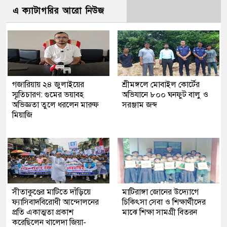
এ ক্যাটাগরির আরো নিউজ
গজারিয়ায় ২৪ জুলাইয়ের
শ্রীমঙ্গলে মোবাইল কোর্টের
স্মৃতিচারণ: গুমের ভয়াবহ
অভিযানে ৮০০ ঘনফুট বালু ও
অভিজ্ঞতা তুলে ধরলেন মারুফ
সরঞ্জাম জব্দ
মিয়াজি
সীতাকুণ্ডের মাটিতে দাঁড়িয়ে
মাটিরাঙ্গা জোনের উদ্যোগে
ফ্যাসিবাদবিরোধী আন্দোলনের
চিকিৎসা সেবা ও শিক্ষার্থীদের
প্রতি একাত্মতা প্রকাশ
মাঝে শিক্ষা সামগ্রী বিতরন
করেছিলেন খালেদা জিয়া-