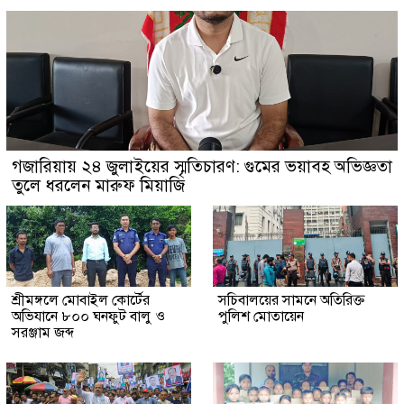
গজারিয়ায় ২৪ জুলাইয়ের স্মৃতিচারণ: গুমের ভয়াবহ অভিজ্ঞতা
তুলে ধরলেন মারুফ মিয়াজি
শ্রীমঙ্গলে মোবাইল কোর্টের
সচিবালয়ের সামনে অতিরিক্ত
অভিযানে ৮০০ ঘনফুট বালু ও
পুলিশ মোতায়েন
সরঞ্জাম জব্দ