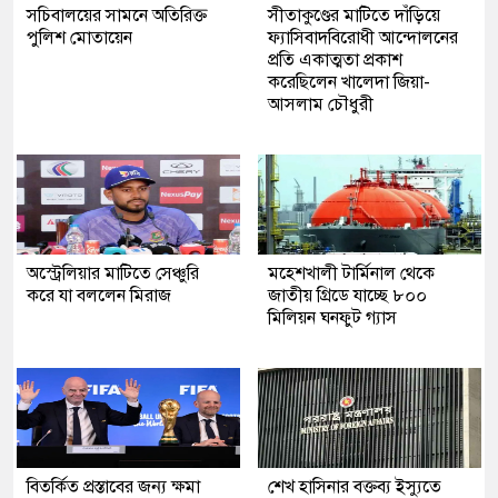
সচিবালয়ের সামনে অতিরিক্ত
সীতাকুণ্ডের মাটিতে দাঁড়িয়ে
পুলিশ মোতায়েন
ফ্যাসিবাদবিরোধী আন্দোলনের
প্রতি একাত্মতা প্রকাশ
করেছিলেন খালেদা জিয়া-
আসলাম চৌধুরী
অস্ট্রেলিয়ার মাটিতে সেঞ্চুরি
মহেশখালী টার্মিনাল থেকে
করে যা বললেন মিরাজ
জাতীয় গ্রিডে যাচ্ছে ৮০০
মিলিয়ন ঘনফুট গ্যাস
বিতর্কিত প্রস্তাবের জন্য ক্ষমা
শেখ হাসিনার বক্তব্য ইস্যুতে