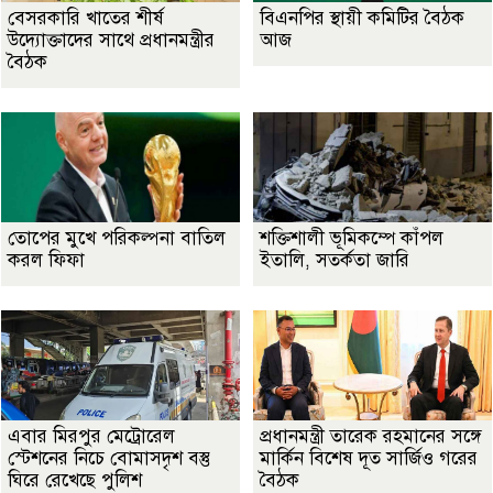
বেসরকারি খাতের শীর্ষ
বিএনপির স্থায়ী কমিটির বৈঠক
উদ্যোক্তাদের সাথে প্রধানমন্ত্রীর
আজ
বৈঠক
তোপের মুখে পরিকল্পনা বাতিল
শক্তিশালী ভূমিকম্পে কাঁপল
করল ফিফা
ইতালি, সতর্কতা জারি
এবার মিরপুর মেট্রোরেল
প্রধানমন্ত্রী তারেক রহমানের সঙ্গে
স্টেশনের নিচে বোমাসদৃশ বস্তু
মার্কিন বিশেষ দূত সার্জিও গরের
ঘিরে রেখেছে পুলিশ
বৈঠক