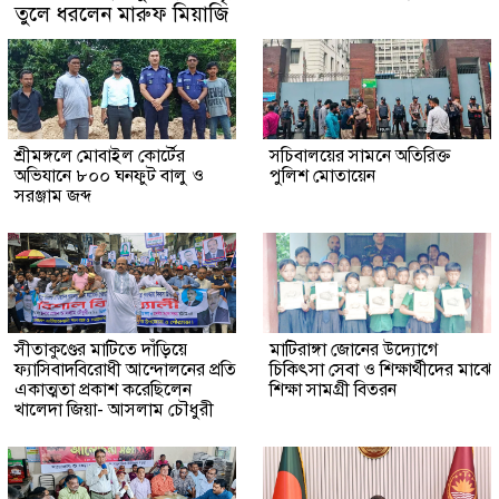
তুলে ধরলেন মারুফ মিয়াজি
শ্রীমঙ্গলে মোবাইল কোর্টের
সচিবালয়ের সামনে অতিরিক্ত
অভিযানে ৮০০ ঘনফুট বালু ও
পুলিশ মোতায়েন
সরঞ্জাম জব্দ
সীতাকুণ্ডের মাটিতে দাঁড়িয়ে
মাটিরাঙ্গা জোনের উদ্যোগে
ফ্যাসিবাদবিরোধী আন্দোলনের প্রতি
চিকিৎসা সেবা ও শিক্ষার্থীদের মাঝে
একাত্মতা প্রকাশ করেছিলেন
শিক্ষা সামগ্রী বিতরন
খালেদা জিয়া- আসলাম চৌধুরী