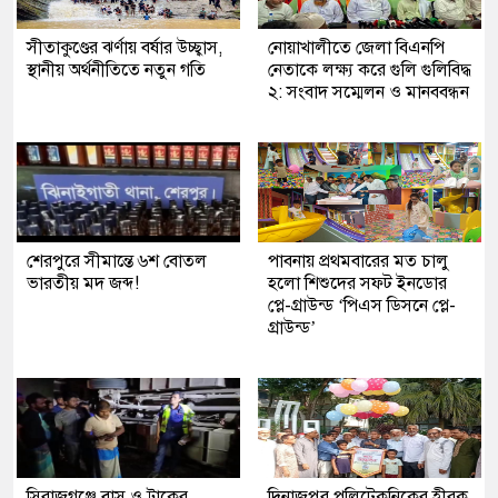
সীতাকুণ্ডের ঝর্ণায় বর্ষার উচ্ছ্বাস,
নোয়াখালীতে জেলা বিএনপি
স্থানীয় অর্থনীতিতে নতুন গতি
নেতাকে লক্ষ্য করে গুলি গুলিবিদ্ধ
২: সংবাদ সম্মেলন ও মানববন্ধন
শেরপুরে সীমান্তে ৬শ বোতল
পাবনায় প্রথমবারের মত চালু
ভারতীয় মদ জব্দ!
হলো শিশুদের সফট ইনডোর
প্লে-গ্রাউন্ড ‘পিএস ডিসনে প্লে-
গ্রাউন্ড’
সিরাজগঞ্জে বাস ও ট্রাকের
দিনাজপুর পলিটেকনিকের হীরক