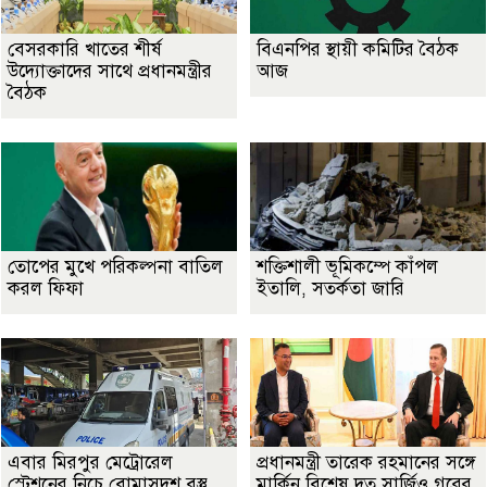
বেসরকারি খাতের শীর্ষ
বিএনপির স্থায়ী কমিটির বৈঠক
উদ্যোক্তাদের সাথে প্রধানমন্ত্রীর
আজ
বৈঠক
তোপের মুখে পরিকল্পনা বাতিল
শক্তিশালী ভূমিকম্পে কাঁপল
করল ফিফা
ইতালি, সতর্কতা জারি
এবার মিরপুর মেট্রোরেল
প্রধানমন্ত্রী তারেক রহমানের সঙ্গে
স্টেশনের নিচে বোমাসদৃশ বস্তু
মার্কিন বিশেষ দূত সার্জিও গরের