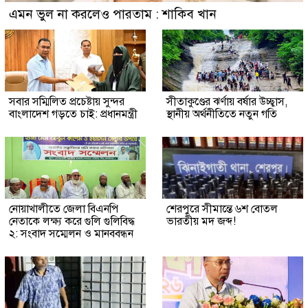
এমন ভুল না করলেও পারতাম : শাকিব খান
সবার সম্মিলিত প্রচেষ্টায় সুন্দর
সীতাকুণ্ডের ঝর্ণায় বর্ষার উচ্ছ্বাস,
বাংলাদেশ গড়তে চাই: প্রধানমন্ত্রী
স্থানীয় অর্থনীতিতে নতুন গতি
নোয়াখালীতে জেলা বিএনপি
শেরপুরে সীমান্তে ৬শ বোতল
নেতাকে লক্ষ্য করে গুলি গুলিবিদ্ধ
ভারতীয় মদ জব্দ!
২: সংবাদ সম্মেলন ও মানববন্ধন