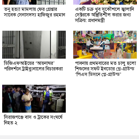
তনু হত্যা মামলায় ফের গ্রেপ্তার
একটি চক্র খুব সুকৌশলে জ্বালানি
সাবেক সেনাসদস্য হাফিজুর রহমান
সেক্টরকে অস্থিতিশীল করার জন্য
সক্রিয়: প্রধানমন্ত্রী
ডিজিএফআইয়ের ‘আয়নাঘর’
পাবনায় প্রথমবারের মত চালু হলো
পরিদর্শনে ট্রাইব্যুনালের বিচারকরা
শিশুদের সফট ইনডোর প্লে-গ্রাউন্ড
‘পিএস ডিসনে প্লে-গ্রাউন্ড’
সিরাজগঞ্জে বাস ও ট্রাকের সংঘর্ষে
নিহত ২