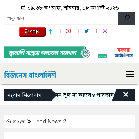
০৯:৩৮ অপরাহ্ন, শনিবার, ০৮ অগাস্ট ২০২৬
ইপেপার
×
এমন ভুল না করলেও পারতাম : শাকিব খান
সংবাদ শিরোনাম :
প্রচ্ছদ
Lead News 2