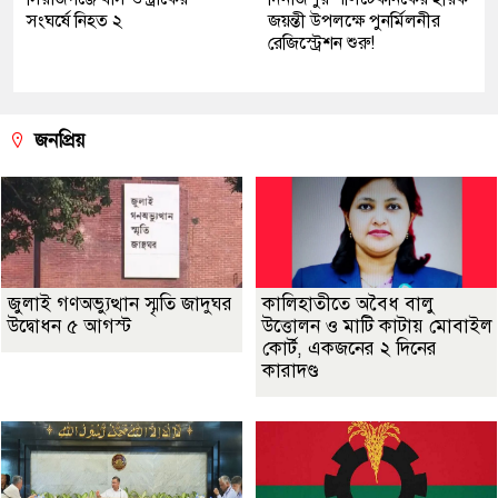
সংঘর্ষে নিহত ২
জয়ন্তী উপলক্ষে পুনর্মিলনীর
রেজিস্ট্রেশন শুরু!
জনপ্রিয়
জুলাই গণঅভ্যুত্থান স্মৃতি জাদুঘর
কালিহাতীতে অবৈধ বালু
উদ্বোধন ৫ আগস্ট
উত্তোলন ও মাটি কাটায় মোবাইল
কোর্ট, একজনের ২ দিনের
কারাদণ্ড