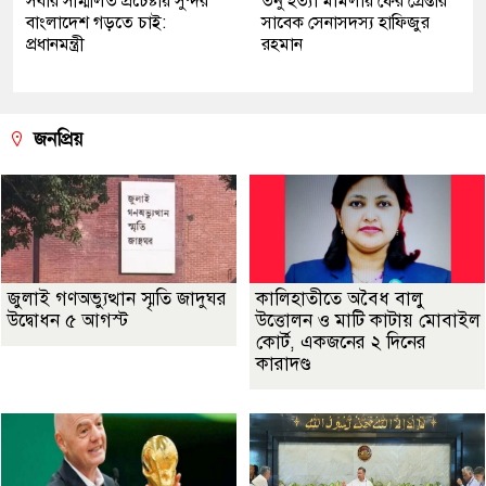
সবার সম্মিলিত প্রচেষ্টায় সুন্দর
তনু হত্যা মামলায় ফের গ্রেপ্তার
বাংলাদেশ গড়তে চাই:
সাবেক সেনাসদস্য হাফিজুর
প্রধানমন্ত্রী
রহমান
জনপ্রিয়
জুলাই গণঅভ্যুত্থান স্মৃতি জাদুঘর
কালিহাতীতে অবৈধ বালু
উদ্বোধন ৫ আগস্ট
উত্তোলন ও মাটি কাটায় মোবাইল
কোর্ট, একজনের ২ দিনের
কারাদণ্ড