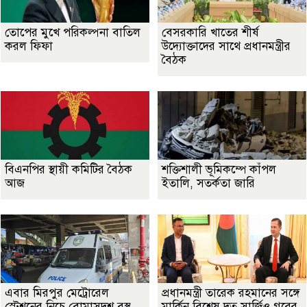
তোপের মুখে পরিকল্পনা বাতিল
বেসরকারি খাতের শীর্ষ
করল ফিফা
উদ্যোক্তাদের সাথে প্রধানমন্ত্রীর
বৈঠক
বিএনপির স্থায়ী কমিটির বৈঠক
শক্তিশালী ভূমিকম্পে কাঁপল
আজ
ইতালি, সতর্কতা জারি
এবার মিরপুর মেট্রোরেল
প্রধানমন্ত্রী তারেক রহমানের সঙ্গে
স্টেশনের নিচে বোমাসদৃশ বস্তু
মার্কিন বিশেষ দূত সার্জিও গরের