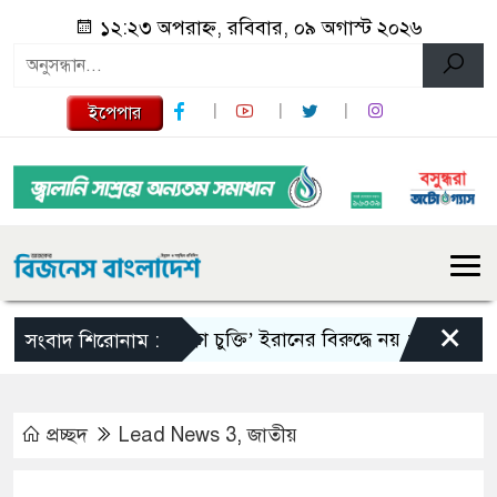
১২:২৩ অপরাহ্ন, রবিবার, ০৯ অগাস্ট ২০২৬
ইপেপার
×
‘মক্কা চুক্তি’ ইরানের বিরুদ্ধে নয় : তুরস্ক
রাষ্ট্
সংবাদ শিরোনাম :
প্রচ্ছদ
Lead News 3
,
জাতীয়