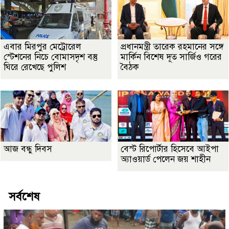
এবার মিরপুর মেট্রোরেল
প্রধানমন্ত্রী তারেক রহমানের সঙ্গে
স্টেশনের নিচে বোমাসদৃশ বস্তু
মার্কিন বিশেষ দূত সার্জিও গরের
ঘিরে রেখেছে পুলিশ
বৈঠক
আজ বন্ধু দিবস
বেস্ট রিপোর্টার হিসেবে আইপা
অ্যাওয়ার্ড পেলেন জয় শাহীন
সর্বশেষ