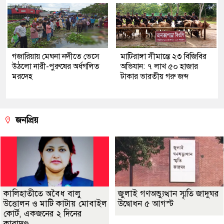
গজারিয়ায় মেঘনা নদীতে ভেসে
মাটিরাঙ্গা সীমান্তে ২৩ বিজিবির
উঠলো নারী-পুরুষের অর্ধগলিত
অভিযান: ৭ লাখ ৫০ হাজার
মরদেহ
টাকার ভারতীয় গরু জব্দ
জনপ্রিয়
কালিহাতীতে অবৈধ বালু
জুলাই গণঅভ্যুত্থান স্মৃতি জাদুঘর
উত্তোলন ও মাটি কাটায় মোবাইল
উদ্বোধন ৫ আগস্ট
কোর্ট, একজনের ২ দিনের
কারাদণ্ড