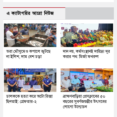
এ ক্যাটাগরির আরো নিউজ
ভরা মৌসুমেও কপালে জুটছে
দান নয়, কর্মসংস্থানই দারিদ্র্য দূর
না ইলিশ, দাম বেশ চড়া
করার পথ: মির্জা ফখরুল
চালককে হত্যা করে অটো রিক্সা
ব্রাহ্মণবাড়িয়া প্রেসক্লাবের ৫০
ছিনতাই: গ্রেফতার-২
বছরের সুবর্ণজয়ন্তীর উৎসবের
লোগো উন্মোচন