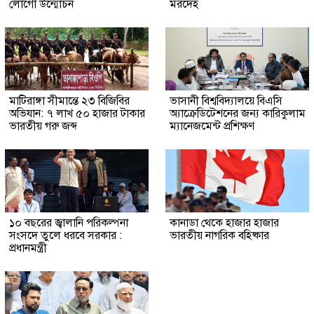
লোগো উন্মোচন
মরদেহ
মাটিরাঙ্গা সীমান্তে ২৩ বিজিবির
ভাসানী বিশ্ববিদ্যালয়ে বিএসি
অভিযান: ৭ লাখ ৫০ হাজার টাকার
অ্যাক্রেডিটেশনের জন্য কারিকুলাম
ভারতীয় গরু জব্দ
ম্যানেজমেন্ট প্রশিক্ষণ
১০ বছরের জ্বালানি পরিকল্পনা
কানাডা থেকে হাজার হাজার
সংসদে তুলে ধরবে সরকার :
ভারতীয় নাগরিক বহিষ্কার
প্রধানমন্ত্রী