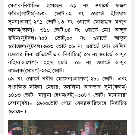
মেম্বার-নির্বাচিত হয়েছেন, ০১ নং ওয়ার্ডে ফজল
কবির(লাটীম)-৬৩০ ভোট,০২ নং ওয়ার্ডে ইলিয়াস
সুমন(তালা)-২৭১ ভোট,০৩ নং ওয়ার্ডে মোহাম্মদ মন্জুর
আলম(তালা)- ৩১০ ভোট,০৪ নং ওয়ার্ডে মোঃ আব্দুর
রহিম(ফুটবল)-৭০৪ ভোট,০৫ নং ওয়ার্ডে আব্দুল
ওয়াজেদ(ফুটবল)-৯০৩ ভোট ০৬ নং ওয়ার্ডে মোঃ সেলিম
(মেম্বার বিনা প্রতিদ্বন্দ্বীতায় নির্বাচিত) ০৭ নং ওয়ার্ডে আব্দুর
রহিম(আপেল)- ২২৭ ভোট। ০৮ নং ওয়ার্ডে আব্দুর
রাজ্জাক(মোরগ)-২৬২ ভোট।
০৯ নং ওয়ার্ডে নবীর হোসেন(আপেল)-২৯০ ভোট। এবং
সংরক্ষিত মহিলা মেম্বার, তসলিমা আকতার সুমী(কলম)
১৪১৩ ভোট। মাছুমা বেগম(বই)=১০৮৭ ভোট। মনোয়ারা
বেগম(বই)= ১৯২০ভোট পেয়ে বেসরকারিভাবে নির্বাচিত
হয়েছেন।