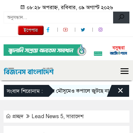
০৮:২৮ অপরাহ্ন, রবিবার, ০৯ অগাস্ট ২০২৬
ইপেপার
×
ভরা মৌসুমেও কপালে জুটছে না ইলিশ, দাম বেশ চ
সংবাদ শিরোনাম :
প্রচ্ছদ
Lead News 5
,
সারাদেশ