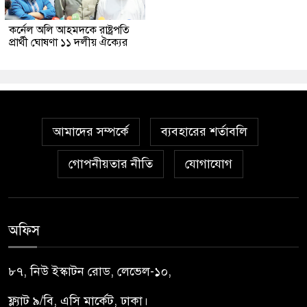
কর্নেল অলি আহমদকে রাষ্ট্রপতি
প্রার্থী ঘোষণা ১১ দলীয় ঐক্যের
আমাদের সম্পর্কে
ব্যবহারের শর্তাবলি
গোপনীয়তার নীতি
যোগাযোগ
অফিস
৮৭, নিউ ইস্কাটন রোড, লেভেল-১০,
ফ্ল্যাট ৯/বি, এসি মার্কেট, ঢাকা।