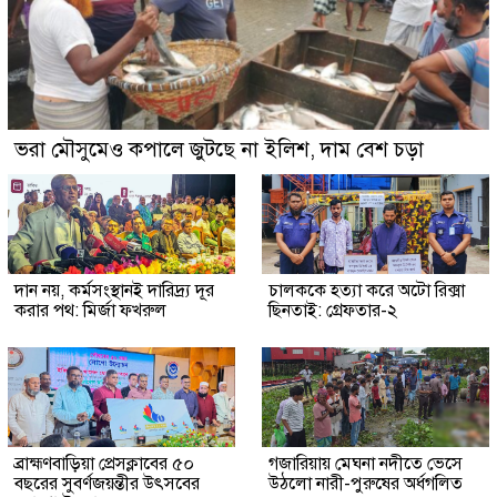
ভরা মৌসুমেও কপালে জুটছে না ইলিশ, দাম বেশ চড়া
দান নয়, কর্মসংস্থানই দারিদ্র্য দূর
চালককে হত্যা করে অটো রিক্সা
করার পথ: মির্জা ফখরুল
ছিনতাই: গ্রেফতার-২
ব্রাহ্মণবাড়িয়া প্রেসক্লাবের ৫০
গজারিয়ায় মেঘনা নদীতে ভেসে
বছরের সুবর্ণজয়ন্তীর উৎসবের
উঠলো নারী-পুরুষের অর্ধগলিত