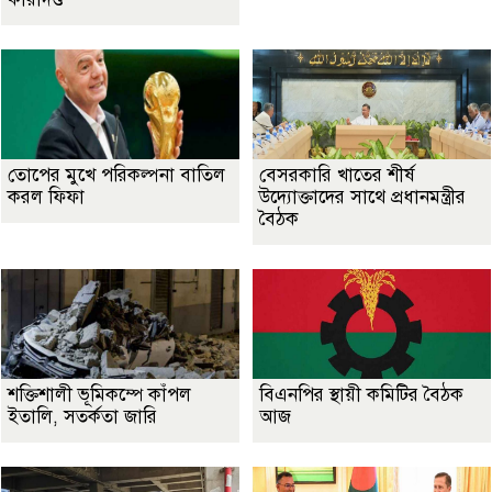
তোপের মুখে পরিকল্পনা বাতিল
বেসরকারি খাতের শীর্ষ
করল ফিফা
উদ্যোক্তাদের সাথে প্রধানমন্ত্রীর
বৈঠক
শক্তিশালী ভূমিকম্পে কাঁপল
বিএনপির স্থায়ী কমিটির বৈঠক
ইতালি, সতর্কতা জারি
আজ