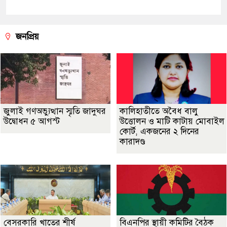
জনপ্রিয়
জুলাই গণঅভ্যুত্থান স্মৃতি জাদুঘর
কালিহাতীতে অবৈধ বালু
উদ্বোধন ৫ আগস্ট
উত্তোলন ও মাটি কাটায় মোবাইল
কোর্ট, একজনের ২ দিনের
কারাদণ্ড
বেসরকারি খাতের শীর্ষ
বিএনপির স্থায়ী কমিটির বৈঠক