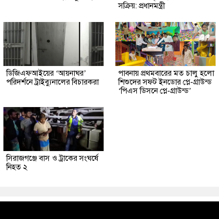
সক্রিয়: প্রধানমন্ত্রী
ডিজিএফআইয়ের ‘আয়নাঘর’
পাবনায় প্রথমবারের মত চালু হলো
পরিদর্শনে ট্রাইব্যুনালের বিচারকরা
শিশুদের সফট ইনডোর প্লে-গ্রাউন্ড
‘পিএস ডিসনে প্লে-গ্রাউন্ড’
সিরাজগঞ্জে বাস ও ট্রাকের সংঘর্ষে
নিহত ২