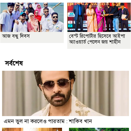
আজ বন্ধু দিবস
বেস্ট রিপোর্টার হিসেবে আইপা
অ্যাওয়ার্ড পেলেন জয় শাহীন
সর্বশেষ
এমন ভুল না করলেও পারতাম : শাকিব খান