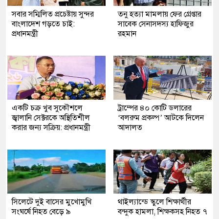
সবার সম্মিলিত প্রচেষ্টায় সুন্দর
তনু হত্যা মামলায় ফের গ্রেপ্তার
বাংলাদেশ গড়তে চাই:
সাবেক সেনাসদস্য হাফিজুর
প্রধানমন্ত্রী
রহমান
একটি চক্র খুব সুকৌশলে
ট্রাম্পের ৪০ কোটি ডলারের
জ্বালানি সেক্টরকে অস্থিতিশীল
‘বলরুম প্রকল্প’ আটকে দিলেন
করার জন্য সক্রিয়: প্রধানমন্ত্রী
আদালত
সিলেটে দুই বাসের মুখোমুখি
থাইল্যান্ডে স্কুলে শিক্ষার্থীর
সংঘর্ষে নিহত বেড়ে ৯
বন্দুক হামলা, শিক্ষকসহ নিহত ৭