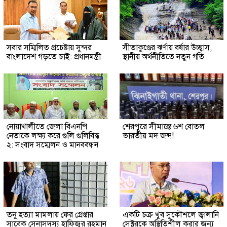
সবার সম্মিলিত প্রচেষ্টায় সুন্দর
সীতাকুণ্ডের ঝর্ণায় বর্ষার উচ্ছ্বাস,
বাংলাদেশ গড়তে চাই: প্রধানমন্ত্রী
স্থানীয় অর্থনীতিতে নতুন গতি
নোয়াখালীতে জেলা বিএনপি
শেরপুরে সীমান্তে ৬শ বোতল
নেতাকে লক্ষ্য করে গুলি গুলিবিদ্ধ
ভারতীয় মদ জব্দ!
২: সংবাদ সম্মেলন ও মানববন্ধন
তনু হত্যা মামলায় ফের গ্রেপ্তার
একটি চক্র খুব সুকৌশলে জ্বালানি
সাবেক সেনাসদস্য হাফিজুর রহমান
সেক্টরকে অস্থিতিশীল করার জন্য