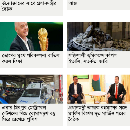
উদ্যোক্তাদের সাথে প্রধানমন্ত্রীর
আজ
বৈঠক
তোপের মুখে পরিকল্পনা বাতিল
শক্তিশালী ভূমিকম্পে কাঁপল
করল ফিফা
ইতালি, সতর্কতা জারি
এবার মিরপুর মেট্রোরেল
প্রধানমন্ত্রী তারেক রহমানের সঙ্গে
স্টেশনের নিচে বোমাসদৃশ বস্তু
মার্কিন বিশেষ দূত সার্জিও গরের
ঘিরে রেখেছে পুলিশ
বৈঠক