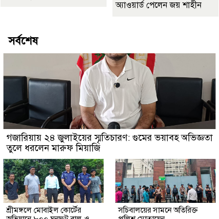
অ্যাওয়ার্ড পেলেন জয় শাহীন
সর্বশেষ
গজারিয়ায় ২৪ জুলাইয়ের স্মৃতিচারণ: গুমের ভয়াবহ অভিজ্ঞতা
তুলে ধরলেন মারুফ মিয়াজি
শ্রীমঙ্গলে মোবাইল কোর্টের
সচিবালয়ের সামনে অতিরিক্ত
অভিযানে ৮০০ ঘনফুট বালু ও
পুলিশ মোতায়েন