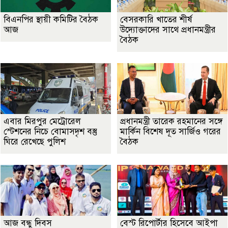
বিএনপির স্থায়ী কমিটির বৈঠক
বেসরকারি খাতের শীর্ষ
আজ
উদ্যোক্তাদের সাথে প্রধানমন্ত্রীর
বৈঠক
এবার মিরপুর মেট্রোরেল
প্রধানমন্ত্রী তারেক রহমানের সঙ্গে
স্টেশনের নিচে বোমাসদৃশ বস্তু
মার্কিন বিশেষ দূত সার্জিও গরের
ঘিরে রেখেছে পুলিশ
বৈঠক
আজ বন্ধু দিবস
বেস্ট রিপোর্টার হিসেবে আইপা