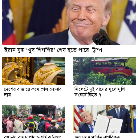
ইরান যুদ্ধ ‘খুব শিগগির’ শেষ হতে পারে: ট্রাম্প
দেশের বাজারে কমে গেল সোনার
সিলেটে দুই বাসের মুখোমুখি
দাম
সংঘর্ষে নিহত ৭
বগুড়ায় বাসচাপায় ৬ শ্রমিক নিহত
জন্মসূত্রে মার্কিন নাগরিকত্ব