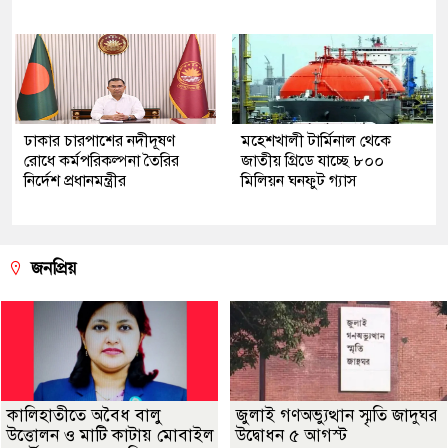
ঢাকার চারপাশের নদীদূষণ
মহেশখালী টার্মিনাল থেকে
রোধে কর্মপরিকল্পনা তৈরির
জাতীয় গ্রিডে যাচ্ছে ৮০০
নির্দেশ প্রধানমন্ত্রীর
মিলিয়ন ঘনফুট গ্যাস
জনপ্রিয়
কালিহাতীতে অবৈধ বালু
জুলাই গণঅভ্যুত্থান স্মৃতি জাদুঘর
উত্তোলন ও মাটি কাটায় মোবাইল
উদ্বোধন ৫ আগস্ট