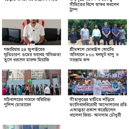
সীমিতের বিলে স্বাক্ষর করলেন
ট্রাম্প
গজারিয়ায় ২৪ জুলাইয়ের
শ্রীমঙ্গলে মোবাইল কোর্টের
স্মৃতিচারণ: গুমের ভয়াবহ অভিজ্ঞতা
অভিযানে ৮০০ ঘনফুট বালু ও
তুলে ধরলেন মারুফ মিয়াজি
সরঞ্জাম জব্দ
সচিবালয়ের সামনে অতিরিক্ত
সীতাকুণ্ডের মাটিতে দাঁড়িয়ে
পুলিশ মোতায়েন
ফ্যাসিবাদবিরোধী আন্দোলনের প্রতি
একাত্মতা প্রকাশ করেছিলেন
খালেদা জিয়া- আসলাম চৌধুরী