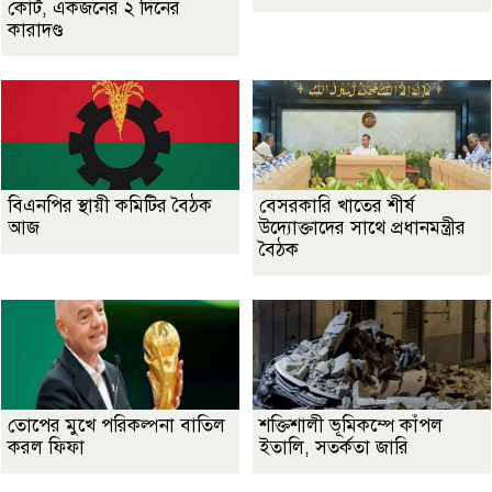
কোর্ট, একজনের ২ দিনের
কারাদণ্ড
বিএনপির স্থায়ী কমিটির বৈঠক
বেসরকারি খাতের শীর্ষ
আজ
উদ্যোক্তাদের সাথে প্রধানমন্ত্রীর
বৈঠক
তোপের মুখে পরিকল্পনা বাতিল
শক্তিশালী ভূমিকম্পে কাঁপল
করল ফিফা
ইতালি, সতর্কতা জারি