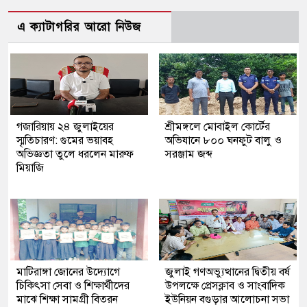
এ ক্যাটাগরির আরো নিউজ
গজারিয়ায় ২৪ জুলাইয়ের
শ্রীমঙ্গলে মোবাইল কোর্টের
স্মৃতিচারণ: গুমের ভয়াবহ
অভিযানে ৮০০ ঘনফুট বালু ও
অভিজ্ঞতা তুলে ধরলেন মারুফ
সরঞ্জাম জব্দ
মিয়াজি
মাটিরাঙ্গা জোনের উদ্যোগে
জুলাই গণঅভ্যুত্থানের দ্বিতীয় বর্ষ
চিকিৎসা সেবা ও শিক্ষার্থীদের
উপলক্ষে প্রেসক্লাব ও সাংবাদিক
মাঝে শিক্ষা সামগ্রী বিতরন
ইউনিয়ন বগুড়ার আলোচনা সভা