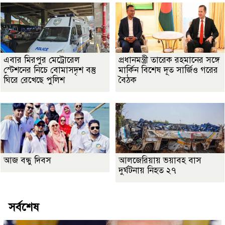
এবার মিরপুর মেট্রোরেল
প্রধানমন্ত্রী তারেক রহমানের সঙ্গে
স্টেশনের নিচে বোমাসদৃশ বস্তু
মার্কিন বিশেষ দূত সার্জিও গরের
ঘিরে রেখেছে পুলিশ
বৈঠক
আজ বন্ধু দিবস
আলজেরিয়ায় ভয়াবহ বাস
দুর্ঘটনায় নিহত ২৭
সর্বশেষ