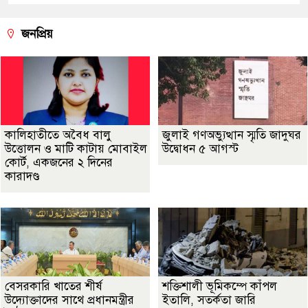
জনপ্রিয়
কালিহাতীতে অবৈধ বালু
জুলাই গণঅভ্যুত্থান স্মৃতি জাদুঘর
উত্তোলন ও মাটি কাটায় মোবাইল
উদ্বোধন ৫ আগস্ট
কোর্ট, একজনের ২ দিনের
কারাদণ্ড
বেসরকারি খাতের শীর্ষ
শক্তিশালী ভূমিকম্পে কাঁপল
উদ্যোক্তাদের সাথে প্রধানমন্ত্রীর
ইতালি, সতর্কতা জারি