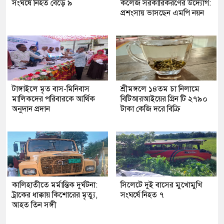
সংঘর্ষে নিহত বেড়ে ৯
কলেজ সরকারিকরণের উদ্যোগ:
প্রশংসায় ভাসছেন এমপি নয়ন
টাঙ্গাইলে মৃত বাস-মিনিবাস
শ্রীমঙ্গলে ১৪তম চা নিলামে
মালিকদের পরিবারকে আর্থিক
বিটিআরআইয়ের গ্রিন টি ২৭৯০
অনুদান প্রদান
টাকা কেজি দরে বিক্রি
কালিহাতীতে মর্মান্তিক দুর্ঘটনা:
সিলেটে দুই বাসের মুখোমুখি
ট্রাকের ধাক্কায় কিশোরের মৃত্যু,
সংঘর্ষে নিহত ৭
আহত তিন সঙ্গী