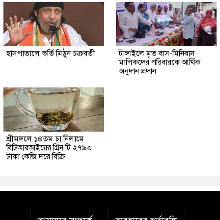
হাসপাতালে ভর্তি মিঠুন চক্রবর্তী
টাঙ্গাইলে মৃত বাস-মিনিবাস
মালিকদের পরিবারকে আর্থিক
অনুদান প্রদান
শ্রীমঙ্গলে ১৪তম চা নিলামে
বিটিআরআইয়ের গ্রিন টি ২৭৯০
টাকা কেজি দরে বিক্রি