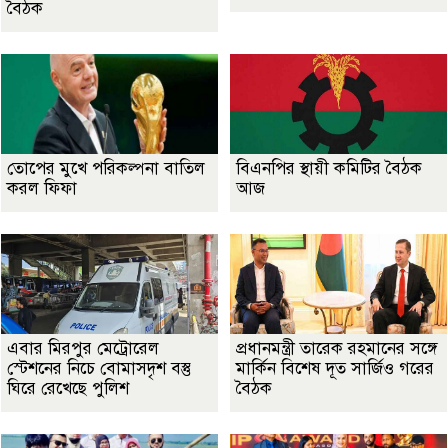
বৈঠক
তোপের মুখে পরিকল্পনা বাতিল
বিএনপির স্থায়ী কমিটির বৈঠক
করল ফিফা
আজ
এবার মিরপুর মেট্রোরেল
প্রধানমন্ত্রী তারেক রহমানের সঙ্গে
স্টেশনের নিচে বোমাসদৃশ বস্তু
মার্কিন বিশেষ দূত সার্জিও গরের
ঘিরে রেখেছে পুলিশ
বৈঠক