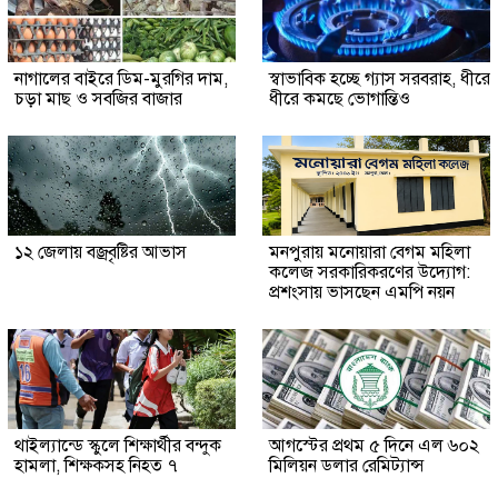
নাগালের বাইরে ডিম-মুরগির দাম,
স্বাভাবিক হচ্ছে গ্যাস সরবরাহ, ধীরে
চড়া মাছ ও সবজির বাজার
ধীরে কমছে ভোগান্তিও
১২ জেলায় বজ্রবৃষ্টির আভাস
মনপুরায় মনোয়ারা বেগম মহিলা
কলেজ সরকারিকরণের উদ্যোগ:
প্রশংসায় ভাসছেন এমপি নয়ন
থাইল্যান্ডে স্কুলে শিক্ষার্থীর বন্দুক
আগস্টের প্রথম ৫ দিনে এল ৬০২
হামলা, শিক্ষকসহ নিহত ৭
মিলিয়ন ডলার রেমিট্যান্স