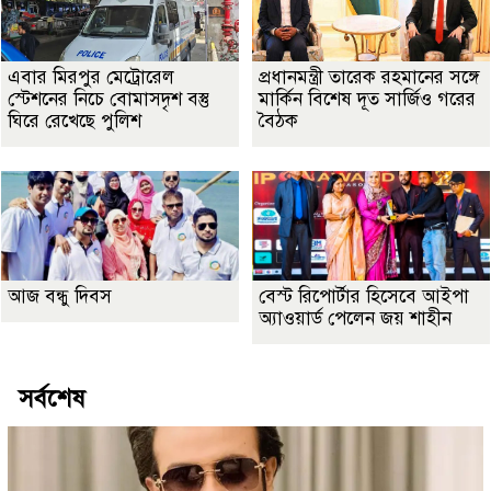
এবার মিরপুর মেট্রোরেল
প্রধানমন্ত্রী তারেক রহমানের সঙ্গে
স্টেশনের নিচে বোমাসদৃশ বস্তু
মার্কিন বিশেষ দূত সার্জিও গরের
ঘিরে রেখেছে পুলিশ
বৈঠক
আজ বন্ধু দিবস
বেস্ট রিপোর্টার হিসেবে আইপা
অ্যাওয়ার্ড পেলেন জয় শাহীন
সর্বশেষ