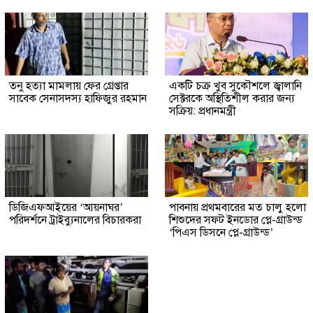
তনু হত্যা মামলায় ফের গ্রেপ্তার
একটি চক্র খুব সুকৌশলে জ্বালানি
সাবেক সেনাসদস্য হাফিজুর রহমান
সেক্টরকে অস্থিতিশীল করার জন্য
সক্রিয়: প্রধানমন্ত্রী
ডিজিএফআইয়ের ‘আয়নাঘর’
পাবনায় প্রথমবারের মত চালু হলো
পরিদর্শনে ট্রাইব্যুনালের বিচারকরা
শিশুদের সফট ইনডোর প্লে-গ্রাউন্ড
‘পিএস ডিসনে প্লে-গ্রাউন্ড’