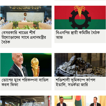
বেসরকারি খাতের শীর্ষ
বিএনপির স্থায়ী কমিটির বৈঠক
উদ্যোক্তাদের সাথে প্রধানমন্ত্রীর
আজ
বৈঠক
তোপের মুখে পরিকল্পনা বাতিল
শক্তিশালী ভূমিকম্পে কাঁপল
করল ফিফা
ইতালি, সতর্কতা জারি