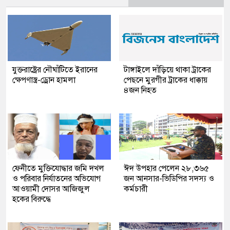
যুক্তরাষ্ট্রের নৌঘাঁটিতে ইরানের
টাঙ্গাইলে দাঁড়িয়ে থাকা ট্রাকের
ক্ষেপণাস্ত্র-ড্রোন হামলা
পেছনে মুরগীর ট্রাকের ধাক্কায়
৪জন নিহত
ফেনীতে মুক্তিযোদ্ধার জমি দখল
ঈদ উপহার পেলেন ২৮,৩৬৫
ও পরিবার নির্যাতনের অভিযোগ
জন আনসার-ভিডিপির সদস্য ও
আওয়ামী দোসর আজিজুল
কর্মচারী
হকের বিরুদ্ধে