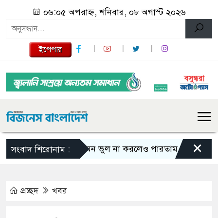
০৬:০৫ অপরাহ্ন, শনিবার, ০৮ অগাস্ট ২০২৬
ইপেপার
×
এমন ভুল না করলেও পারতাম : শাকিব খান
সংবাদ শিরোনাম :
প্রচ্ছদ
খবর