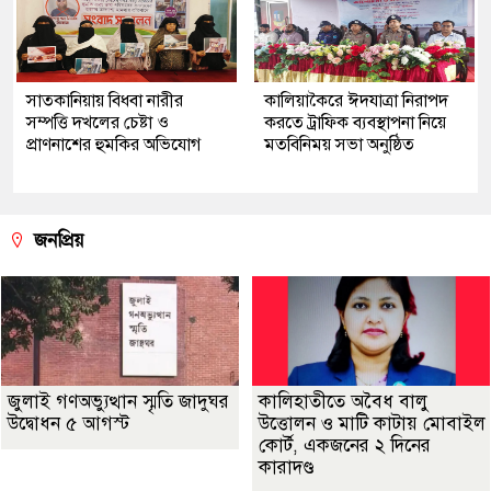
সাতকানিয়ায় বিধবা নারীর
কালিয়াকৈরে ঈদযাত্রা নিরাপদ
সম্পত্তি দখলের চেষ্টা ও
করতে ট্রাফিক ব্যবস্থাপনা নিয়ে
প্রাণনাশের হুমকির অভিযোগ
মতবিনিময় সভা অনুষ্ঠিত
জনপ্রিয়
জুলাই গণঅভ্যুত্থান স্মৃতি জাদুঘর
কালিহাতীতে অবৈধ বালু
উদ্বোধন ৫ আগস্ট
উত্তোলন ও মাটি কাটায় মোবাইল
কোর্ট, একজনের ২ দিনের
কারাদণ্ড