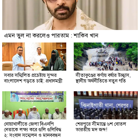
এমন ভুল না করলেও পারতাম : শাকিব খান
সবার সম্মিলিত প্রচেষ্টায় সুন্দর
সীতাকুণ্ডের ঝর্ণায় বর্ষার উচ্ছ্বাস,
বাংলাদেশ গড়তে চাই: প্রধানমন্ত্রী
স্থানীয় অর্থনীতিতে নতুন গতি
নোয়াখালীতে জেলা বিএনপি
শেরপুরে সীমান্তে ৬শ বোতল
নেতাকে লক্ষ্য করে গুলি গুলিবিদ্ধ
ভারতীয় মদ জব্দ!
২: সংবাদ সম্মেলন ও মানববন্ধন