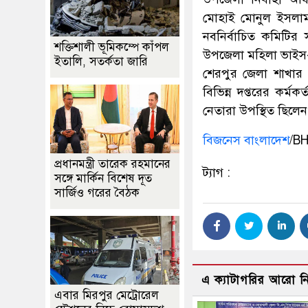
মোহাই মোনুল ইসলাম,
নবনির্বাচিত কমিটির 
শক্তিশালী ভূমিকম্পে কাঁপল
উপজেলা মহিলা ভাইস-চ
ইতালি, সতর্কতা জারি
শেরপুর জেলা শাখার 
বিভিন্ন দপ্তরের কর্মকর
নেতারা উপস্থিত ছিলেন
বিজনেস বাংলাদেশ
/B
প্রধানমন্ত্রী তারেক রহমানের
ট্যাগ :
সঙ্গে মার্কিন বিশেষ দূত
সার্জিও গরের বৈঠক
এ ক্যাটাগরির আরো 
এবার মিরপুর মেট্রোরেল