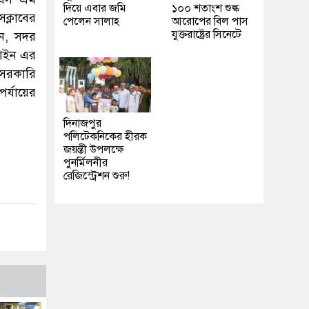
দিয়ে এবার জমি
১০০ শতাংশ শুল্ক
ক্লাবের
পেলেন সালাহ
আরোপের বিল পাস
যুক্তরাষ্ট্রের সিনেটে
িন, সদর
 আইন এর
েসরকারি
র্যায়ের
দিনাজপুর
পলিটেকনিকের হীরক
জয়ন্তী উপলক্ষে
পুনর্মিলনীর
রেজিস্ট্রেশন শুরু!