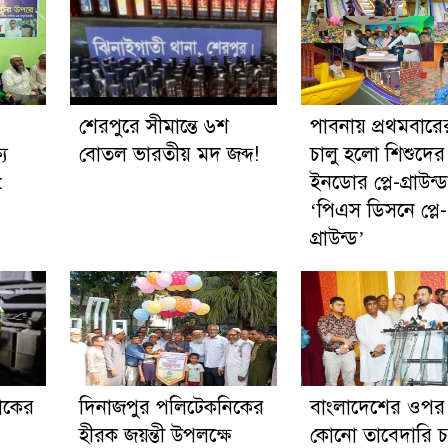
শেরপুরে সীমান্তে ৬শ
পাবনায় প্রথমবার
য
বোতল ভারতীয় মদ জব্দ!
চালু হলো শিশুদে
:
ইনডোর প্লে-গ্রাউন্ড
‘পিএস ডিসনে প্লে-
গ্রাউন্ড’
রাকের
দিনাজপুর পলিটেকনিকের
বাংলাদেশের ওপ
হীরক জয়ন্তী উপলক্ষে
কোনো তাবেদারি 