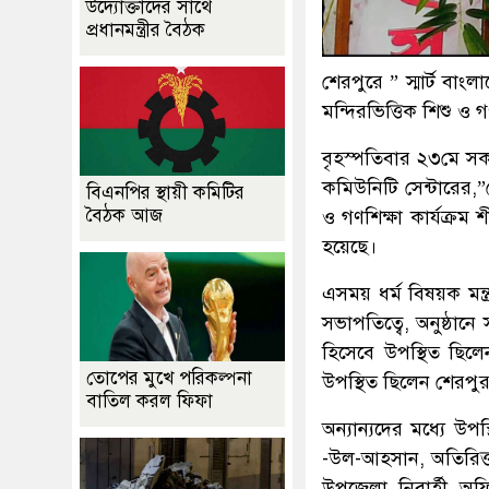
উদ্যোক্তাদের সাথে
প্রধানমন্ত্রীর বৈঠক
শেরপুরে ” স্মার্ট বাংল
মন্দিরভিত্তিক শিশু ও গ
বৃহস্পতিবার ২৩মে সক
কমিউনিটি সেন্টারের,”ট
বিএনপির স্থায়ী কমিটির
বৈঠক আজ
ও গণশিক্ষা কার্যক্রম 
হয়েছে।
এসময় ধর্ম বিষয়ক মন্ত্র
সভাপতিত্বে, অনুষ্ঠান
হিসেবে উপস্থিত ছিলে
তোপের মুখে পরিকল্পনা
উপস্থিত ছিলেন শেরপ
বাতিল করল ফিফা
অন্যান্যদের মধ্যে উপ
-উল-আহসান, অতিরিক্ত 
উপজেলা নিবার্হী অ