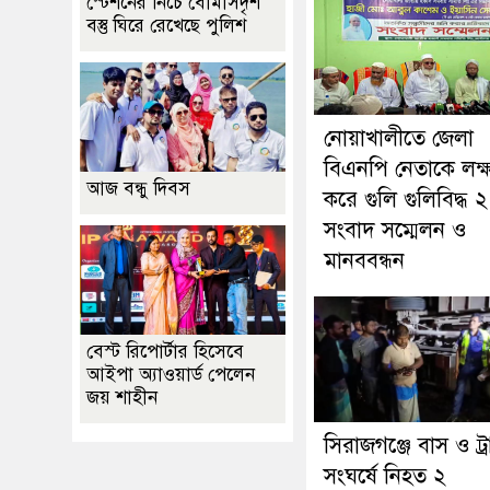
স্টেশনের নিচে বোমাসদৃশ
বস্তু ঘিরে রেখেছে পুলিশ
নোয়াখালীতে জেলা
বিএনপি নেতাকে লক্ষ্
আজ বন্ধু দিবস
করে গুলি গুলিবিদ্ধ ২
সংবাদ সম্মেলন ও
মানববন্ধন
বেস্ট রিপোর্টার হিসেবে
আইপা অ্যাওয়ার্ড পেলেন
জয় শাহীন
সিরাজগঞ্জে বাস ও ট্
সংঘর্ষে নিহত ২