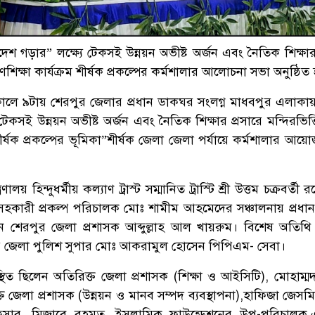
াদেশ গড়ার” লক্ষ্যে টেকসই উন্নয়ন অভীষ্ট অর্জন এবং নৈতিক শিক্ষার
ণশিক্ষা কার্যক্রম শীর্ষক প্রকল্পের কর্মশালার আলোচনা সভা অনুষ্ঠিত 
ালে ৯টায় শেরপুর জেলার প্রধান ডাকঘর সংলগ্ন মাধবপুর এলাকা
েকসই উন্নয়ন অভীষ্ট অর্জন এবং নৈতিক শিক্ষার প্রসারে মন্দিরভিত্
শীর্ষক প্রকল্পের ভূমিকা”শীর্ষক জেলা জেলা পর্যায়ে কর্মশালার আয
ণালয় হিন্দুধর্মীয় কল্যাণ ট্রাস্ট সম্মানিত ট্রাস্টি শ্রী উত্তম চক্রবর্ত
ে সহকারী প্রকল্প পরিচালক মোঃ শামীম আহমেদের সঞ্চালনায় প্রধা
ন শেরপুর জেলা প্রশাসক আব্দুল্লাহ আল খায়রুম। বিশেষ অতিথি
ুর জেলা পুলিশ সুপার মোঃ আকরামুল হোসেন পিপিএম- সেবা।
স্থিত ছিলেন অতিরিক্ত জেলা প্রশাসক (শিক্ষা ও আইসিটি), মোহাম্ম
জেলা প্রশাসক (উন্নয়ন ও মানব সম্পদ ব্যবস্থাপনা),হাফিজা জেসম
ফিসার, মিজাবে রহমত, ইসলামিক ফাউন্ডেশনের উপ-পরিচালক