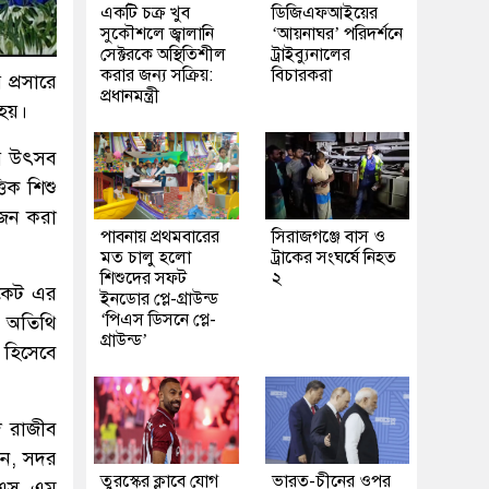
একটি চক্র খুব
ডিজিএফআইয়ের
সুকৌশলে জ্বালানি
‘আয়নাঘর’ পরিদর্শনে
সেক্টরকে অস্থিতিশীল
ট্রাইব্যুনালের
করার জন্য সক্রিয়:
বিচারকরা
 প্রসারে
প্রধানমন্ত্রী
হয়।
য় উৎসব
তিক শিশু
়োজন করা
পাবনায় প্রথমবারের
সিরাজগঞ্জে বাস ও
মত চালু হলো
ট্রাকের সংঘর্ষে নিহত
শিশুদের সফট
২
ী রকেট এর
ইনডোর প্লে-গ্রাউন্ড
‘পিএস ডিসনে প্লে-
ন অতিথি
গ্রাউন্ড’
 হিসেবে
দ রাজীব
িন, সদর
তুরস্কের ক্লাবে যোগ
ভারত-চীনের ওপর
,এস এম