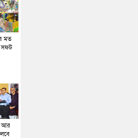
ের মত
র সফট
র আর
চলবে