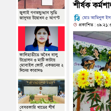
শীর্ষক কর্মশা
জুলাই গণঅভ্যুত্থান স্মৃতি
মোঃ আমিনুল ইস
জাদুঘর উদ্বোধন ৫ আগস্ট
প্রকাশিত : ০৯:২১:
কালিহাতীতে অবৈধ বালু
উত্তোলন ও মাটি কাটায়
মোবাইল কোর্ট, একজনের ২
দিনের কারাদণ্ড
বেসরকারি খাতের শীর্ষ