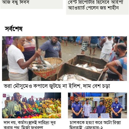
আজ বন্ধু দিবস
বেস্ট রিপোর্টার হিসেবে আইপা
অ্যাওয়ার্ড পেলেন জয় শাহীন
সর্বশেষ
ভরা মৌসুমেও কপালে জুটছে না ইলিশ, দাম বেশ চড়া
দান নয়, কর্মসংস্থানই দারিদ্র্য দূর
চালককে হত্যা করে অটো রিক্সা
করার পথ: মির্জা ফখরুল
ছিনতাই: গ্রেফতার-২