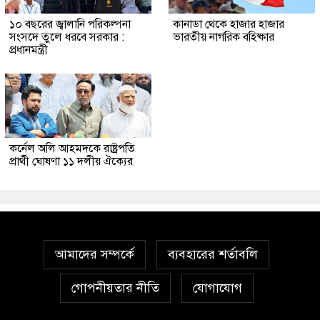
১০ বছরের জ্বালানি পরিকল্পনা
কানাডা থেকে হাজার হাজার
সংসদে তুলে ধরবে সরকার :
ভারতীয় নাগরিক বহিষ্কার
প্রধানমন্ত্রী
কর্নেল অলি আহমদকে রাষ্ট্রপতি
প্রার্থী ঘোষণা ১১ দলীয় ঐক্যের
আমাদের সম্পর্কে
ব্যবহারের শর্তাবলি
গোপনীয়তার নীতি
যোগাযোগ