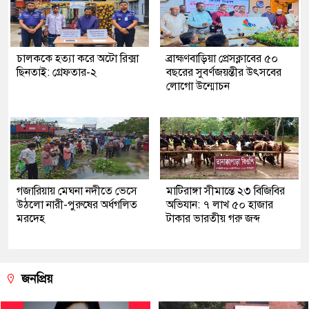
চালককে হত্যা করে অটো রিক্সা
ব্রাহ্মণবাড়িয়া প্রেসক্লাবের ৫০
ছিনতাই: গ্রেফতার-২
বছরের সুবর্ণজয়ন্তীর উৎসবের
লোগো উন্মোচন
গজারিয়ায় মেঘনা নদীতে ভেসে
মাটিরাঙ্গা সীমান্তে ২৩ বিজিবির
উঠলো নারী-পুরুষের অর্ধগলিত
অভিযান: ৭ লাখ ৫০ হাজার
মরদেহ
টাকার ভারতীয় গরু জব্দ
জনপ্রিয়