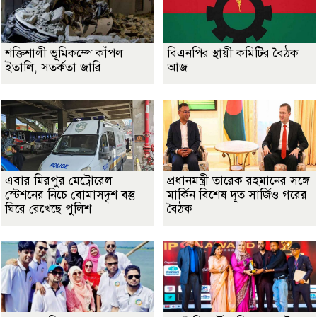
শক্তিশালী ভূমিকম্পে কাঁপল
বিএনপির স্থায়ী কমিটির বৈঠক
ইতালি, সতর্কতা জারি
আজ
এবার মিরপুর মেট্রোরেল
প্রধানমন্ত্রী তারেক রহমানের সঙ্গে
স্টেশনের নিচে বোমাসদৃশ বস্তু
মার্কিন বিশেষ দূত সার্জিও গরের
ঘিরে রেখেছে পুলিশ
বৈঠক