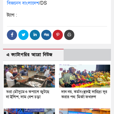
বিজনেস বাংলাদেশ
/DS
ট্যাগ :
এ ক্যাটাগরির আরো নিউজ
ভরা মৌসুমেও কপালে জুটছে
দান নয়, কর্মসংস্থানই দারিদ্র্য দূর
না ইলিশ, দাম বেশ চড়া
করার পথ: মির্জা ফখরুল