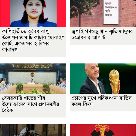
কালিহাতীতে অবৈধ বালু
জুলাই গণঅভ্যুত্থান স্মৃতি জাদুঘর
উত্তোলন ও মাটি কাটায় মোবাইল
উদ্বোধন ৫ আগস্ট
কোর্ট, একজনের ২ দিনের
কারাদণ্ড
বেসরকারি খাতের শীর্ষ
তোপের মুখে পরিকল্পনা বাতিল
উদ্যোক্তাদের সাথে প্রধানমন্ত্রীর
করল ফিফা
বৈঠক