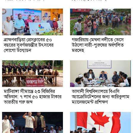
ব্রাহ্মণবাড়িয়া প্রেসক্লাবের ৫০
গজারিয়ায় মেঘনা নদীতে ভেসে
বছরের সুবর্ণজয়ন্তীর উৎসবের
উঠলো নারী-পুরুষের অর্ধগলিত
লোগো উন্মোচন
মরদেহ
মাটিরাঙ্গা সীমান্তে ২৩ বিজিবির
ভাসানী বিশ্ববিদ্যালয়ে বিএসি
অভিযান: ৭ লাখ ৫০ হাজার টাকার
অ্যাক্রেডিটেশনের জন্য কারিকুলাম
ভারতীয় গরু জব্দ
ম্যানেজমেন্ট প্রশিক্ষণ