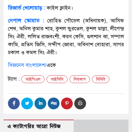
রিজার্ভ খেলোয়াড় :
কাইল ক্লাইন।
নেপাল স্কোয়াড :
রোহিত পৌডেল (অধিনায়ক), আসিফ
শেখ, অনিল কুমার শাহ, কুশল ভুরতেল, কুশল মাল্লা, দীপেন্দ্র
সিং ঐরী, ললিত রাজবংশী, করণ কেসি, গুলশান ঝা, সম্পাল
কামি, প্রতিস জিসি, সন্দীপ জোরা, অবিনাশ বোহারা, সাগর
ঢকাল ও কমল সিং ঐরী।
বিজনেস বাংলাদেশ/
একে
ট্যাগ :
আইপিএল
আইসিসি
বিশ্বকাপ
বিসিবি
এ ক্যাটাগরির আরো নিউজ