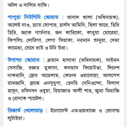
অটল ও সালিম সাফি।
পাপুয়া নিউগিনি স্কোয়াড :
আসাদ ভালা (অধিনায়ক),
আলেই নাও, চ্যাড সোপার, চার্লস আমিনি, হিলা ভারে, হিরি
হিরি, জ্যাক গার্ডনার, জন কারিকো, কাবুয়া মোরেয়া,
কিপলিং দোরিগা, লেগা সিয়াকা, নরমান ভানুয়া, সেমা
কামেয়া, সেসে বাউ ও টনি উরা।
উগান্ডা স্কোয়াড :
ব্রায়ান মাসাবা (অধিনায়ক), সাইমন
সেসাজি, রজার মুকাসা, কসমাস কিয়েউতা, দিনেশ
নাকরানি, ফ্রেড আচেলাম, কেনেথ ওয়াসোয়া, আলপেশ
রামজানি, ফ্র্যাঙ্ক এনসুবুগা, হেনরি সেনিওন্দো, বিলাল
হাসুন, রবিনসন ওবুয়া, রিয়াজাত আলী শাহ, জুমা মিয়াজি
ও রোনাক প্যাটেল।
রিজার্ভ খেলোয়াড় :
ইনোসেন্ট এমওয়েবাজে ও রোনাল্ড
লুটাইয়া।