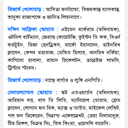
রিজার্ভ খেলোয়াড় :
আসিতা ফার্নান্ডো, বিজয়কান্ত ব্যাসকান্ত,
ভানুকা রাজাপক্ষে ও জানিত লিয়ানাগে।
দক্ষিণ আফ্রিকা স্কোয়াড :
এইডেন মার্করাম (অধিনায়ক),
ওটনিল বার্টম্যান, জেরাল্ড কোয়েটজি, কুইন্টন ডি কক, বিওর্ন
ফরটুইন, রিজা হেনড্রিকস, মার্কো ইয়ানসেন, হাইনরিখ
ক্লাসেন, কেশব মহারাজ, ডেভিড মিলার, আনরিখ নর্কিয়া,
কাগিসো রাবাদা, রায়ান রিকেলটন, তাব্রেইজ শামসি,
ট্রিস্টান স্টাবস।
রিজার্ভ খেলোয়াড় :
নান্দ্রে বার্গার ও লুঙ্গি এনগিডি।
নেদারল্যান্ডস স্কোয়াড :
স্কট এডওয়ার্ডস (অধিনায়ক),
আরিয়ান দত্ত, বাস ডি লিডি, ড্যানিয়েল ডোরাম, ফ্রেড
ক্লাসেন, লোগান ফন বিক, ম্যাক্স ও’ডাউড, মাইকেল লেভিট,
পল ফন মিকেরেন, সিব্রান্ড এঙ্গেলব্রেখট, তেয়া নিদামানুরু,
টিম প্রিঙ্গল, বিক্রম সিং, ভিভ কিংমা, ওয়েসলি বারেসি।