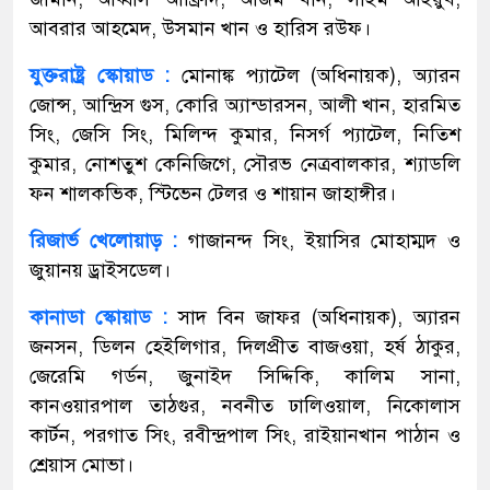
আবরার আহমেদ, উসমান খান ও হারিস রউফ।
যুক্তরাষ্ট্র স্কোয়াড :
মোনাঙ্ক প্যাটেল (অধিনায়ক), অ্যারন
জোন্স, আন্দ্রিস গুস, কোরি অ্যান্ডারসন, আলী খান, হারমিত
সিং, জেসি সিং, মিলিন্দ কুমার, নিসর্গ প্যাটেল, নিতিশ
কুমার, নোশতুশ কেনিজিগে, সৌরভ নেত্রবালকার, শ্যাডলি
ফন শালকভিক, স্টিভেন টেলর ও শায়ান জাহাঙ্গীর।
রিজার্ভ খেলোয়াড় :
গাজানন্দ সিং, ইয়াসির মোহাম্মদ ও
জুয়ানয় ড্রাইসডেল।
কানাডা স্কোয়াড :
সাদ বিন জাফর (অধিনায়ক), অ্যারন
জনসন, ডিলন হেইলিগার, দিলপ্রীত বাজওয়া, হর্ষ ঠাকুর,
জেরেমি গর্ডন, জুনাইদ সিদ্দিকি, কালিম সানা,
কানওয়ারপাল তাঠগুর, নবনীত ঢালিওয়াল, নিকোলাস
কার্টন, পরগাত সিং, রবীন্দ্রপাল সিং, রাইয়ানখান পাঠান ও
শ্রেয়াস মোভা।