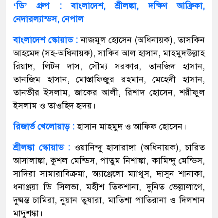
‘ডি’ গ্রুপ : বাংলাদেশ, শ্রীলঙ্কা, দক্ষিণ আফ্রিকা,
নেদারল্যান্ডস, নেপাল
বাংলাদেশ স্কোয়াড :
নাজমুল হোসেন (অধিনায়ক), তাসকিন
আহমেদ (সহ-অধিনায়ক), সাকিব আল হাসান, মাহমুদউল্লাহ
রিয়াদ, লিটন দাস, সৌম্য সরকার, তানজিদ হাসান,
তানজিম হাসান, মোস্তাফিজুর রহমান, মেহেদী হাসান,
তানভীর ইসলাম, জাকের আলী, রিশাদ হোসেন, শরীফুল
ইসলাম ও তাওহিদ হৃদয়।
রিজার্ভ খেলোয়াড় :
হাসান মাহমুদ ও আফিফ হোসেন।
শ্রীলঙ্কা স্কোয়াড :
ওয়ানিন্দু হাসারাঙ্গা (অধিনায়ক), চারিত
আসালাঙ্কা, কুশল মেন্ডিস, পাতুম নিশাঙ্কা, কামিন্দু মেন্ডিস,
সাদিরা সামারাবিক্রমা, অ্যাঞ্জেলো ম্যাথুস, দাসুন শানাকা,
ধনাঞ্জয়া ডি সিলভা, মহীশ তিকশানা, দুনিত ভেল্লালাগে,
দুষ্মন্ত চামিরা, নুয়ান তুষারা, মাতিশা পাতিরানা ও দিলশান
মাদুশঙ্কা।