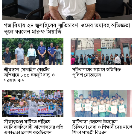
গজারিয়ায় ২৪ জুলাইয়ের স্মৃতিচারণ: গুমের ভয়াবহ অভিজ্ঞতা
তুলে ধরলেন মারুফ মিয়াজি
শ্রীমঙ্গলে মোবাইল কোর্টের
সচিবালয়ের সামনে অতিরিক্ত
অভিযানে ৮০০ ঘনফুট বালু ও
পুলিশ মোতায়েন
সরঞ্জাম জব্দ
সীতাকুণ্ডের মাটিতে দাঁড়িয়ে
মাটিরাঙ্গা জোনের উদ্যোগে
ফ্যাসিবাদবিরোধী আন্দোলনের প্রতি
চিকিৎসা সেবা ও শিক্ষার্থীদের মাঝে
একাত্মতা প্রকাশ করেছিলেন
শিক্ষা সামগ্রী বিতরন