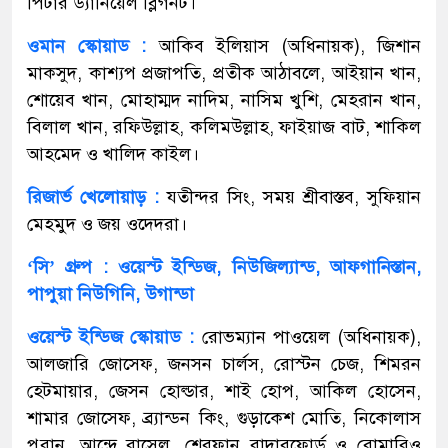
পিটার ড্যানিয়েল ব্লিগনট।
ওমান স্কোয়াড :
আকিব ইলিয়াস (অধিনায়ক), জিশান
মাকসুদ, কাশ্যপ প্রজাপতি, প্রতীক আঠাবলে, আইয়ান খান,
শোয়েব খান, মোহাম্মদ নাদিম, নাসিম খুশি, মেহরান খান,
বিলাল খান, রফিউল্লাহ, কলিমউল্লাহ, ফাইয়াজ বাট, শাকিল
আহমেদ ও খালিদ কাইল।
রিজার্ভ খেলোয়াড় :
যতীন্দর সিং, সময় শ্রীবাস্তব, সুফিয়ান
মেহমুদ ও জয় ওদেদরা।
‘সি’ গ্রুপ : ওয়েস্ট ইন্ডিজ, নিউজিল্যান্ড, আফগানিস্তান,
পাপুয়া নিউগিনি, উগান্ডা
ওয়েস্ট ইন্ডিজ স্কোয়াড :
রোভম্যান পাওয়েল (অধিনায়ক),
আলজারি জোসেফ, জনসন চার্লস, রোস্টন চেজ, শিমরন
হেটমায়ার, জেসন হোল্ডার, শাই হোপ, আকিল হোসেন,
শামার জোসেফ, ব্র্যান্ডন কিং, গুড়াকেশ মোতি, নিকোলাস
পুরান, আন্দ্রে রাসেল, শেরফান রাদারফোর্ড ও রোমারিও