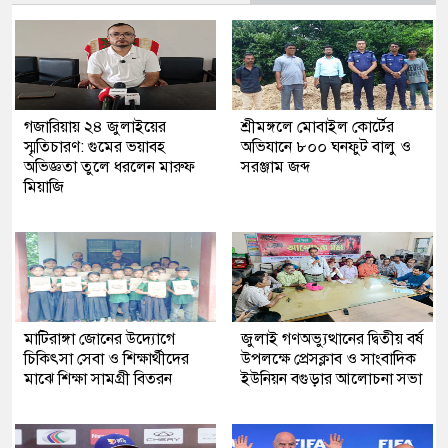
গজারিয়ায় ২৪ জুলাইয়ের
শ্রীমঙ্গলে মোবাইল কোর্টের
স্মৃতিচারণ: গুমের ভয়াবহ
অভিযানে ৮০০ ঘনফুট বালু ও
অভিজ্ঞতা তুলে ধরলেন মারুফ
সরঞ্জাম জব্দ
মিয়াজি
মাটিরাঙ্গা জোনের উদ্যোগে
জুলাই গণঅভ্যুত্থানের দ্বিতীয় বর্ষ
চিকিৎসা সেবা ও শিক্ষার্থীদের
উপলক্ষে প্রেসক্লাব ও সাংবাদিক
মাঝে শিক্ষা সামগ্রী বিতরন
ইউনিয়ন বগুড়ার আলোচনা সভা