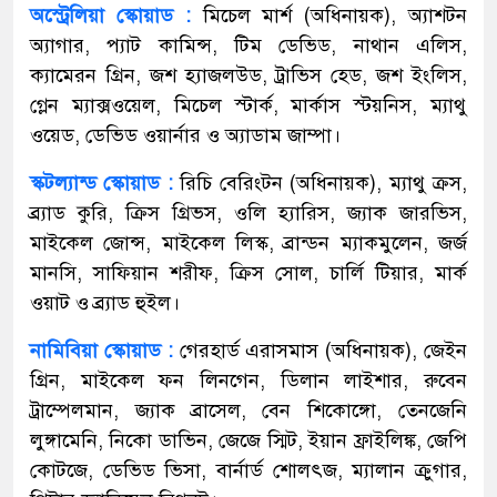
অস্ট্রেলিয়া স্কোয়াড :
মিচেল মার্শ (অধিনায়ক), অ্যাশটন
অ্যাগার, প্যাট কামিন্স, টিম ডেভিড, নাথান এলিস,
ক্যামেরন গ্রিন, জশ হ্যাজলউড, ট্রাভিস হেড, জশ ইংলিস,
গ্লেন ম্যাক্সওয়েল, মিচেল স্টার্ক, মার্কাস স্টয়নিস, ম্যাথু
ওয়েড, ডেভিড ওয়ার্নার ও অ্যাডাম জাম্পা।
স্কটল্যান্ড স্কোয়াড :
রিচি বেরিংটন (অধিনায়ক), ম্যাথু ক্রস,
ব্র্যাড কুরি, ক্রিস গ্রিভস, ওলি হ্যারিস, জ্যাক জারভিস,
মাইকেল জোন্স, মাইকেল লিস্ক, ব্রান্ডন ম্যাকমুলেন, জর্জ
মানসি, সাফিয়ান শরীফ, ক্রিস সোল, চার্লি টিয়ার, মার্ক
ওয়াট ও ব্র্যাড হুইল।
নামিবিয়া স্কোয়াড :
গেরহার্ড এরাসমাস (অধিনায়ক), জেইন
গ্রিন, মাইকেল ফন লিনগেন, ডিলান লাইশার, রুবেন
ট্রাম্পেলমান, জ্যাক ব্রাসেল, বেন শিকোঙ্গো, তেনজেনি
লুঙ্গামেনি, নিকো ডাভিন, জেজে স্মিট, ইয়ান ফ্রাইলিঙ্ক, জেপি
কোটজে, ডেভিড ভিসা, বার্নার্ড শোলৎজ, ম্যালান ক্রুগার,