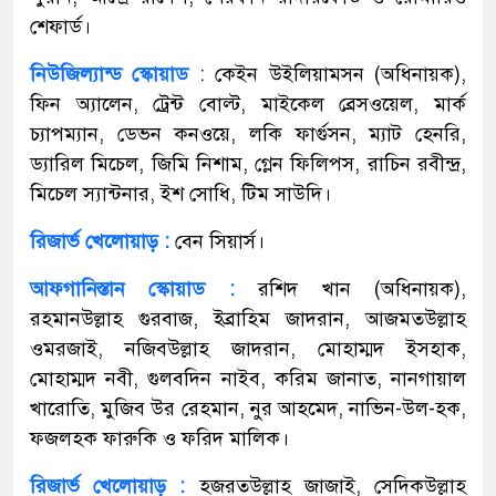
শেফার্ড।
নিউজিল্যান্ড স্কোয়াড
: কেইন উইলিয়ামসন (অধিনায়ক),
ফিন অ্যালেন, ট্রেন্ট বোল্ট, মাইকেল ব্রেসওয়েল, মার্ক
চ্যাপম্যান, ডেভন কনওয়ে, লকি ফার্গুসন, ম্যাট হেনরি,
ড্যারিল মিচেল, জিমি নিশাম, গ্লেন ফিলিপস, রাচিন রবীন্দ্র,
মিচেল স্যান্টনার, ইশ সোধি, টিম সাউদি।
রিজার্ভ খেলোয়াড় :
বেন সিয়ার্স।
আফগানিস্তান স্কোয়াড :
রশিদ খান (অধিনায়ক),
রহমানউল্লাহ গুরবাজ, ইব্রাহিম জাদরান, আজমতউল্লাহ
ওমরজাই, নজিবউল্লাহ জাদরান, মোহাম্মদ ইসহাক,
মোহাম্মদ নবী, গুলবদিন নাইব, করিম জানাত, নানগায়াল
খারোতি, মুজিব উর রেহমান, নুর আহমেদ, নাভিন-উল-হক,
ফজলহক ফারুকি ও ফরিদ মালিক।
রিজার্ভ খেলোয়াড় :
হজরতউল্লাহ জাজাই, সেদিকউল্লাহ