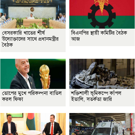
বেসরকারি খাতের শীর্ষ
বিএনপির স্থায়ী কমিটির বৈঠক
উদ্যোক্তাদের সাথে প্রধানমন্ত্রীর
আজ
বৈঠক
তোপের মুখে পরিকল্পনা বাতিল
শক্তিশালী ভূমিকম্পে কাঁপল
করল ফিফা
ইতালি, সতর্কতা জারি