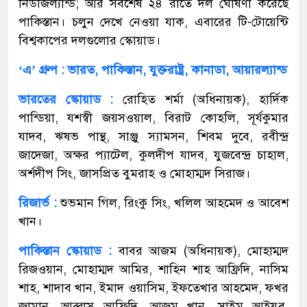
নিউজিল্যান্ড; আর সবশেষ ২৪ রাতে দল ঘোষণা করেছে
পাকিস্তান। চলুন দেখে নেওয়া যাক, এবারের টি-টোয়েন্টি
বিশ্বকাপের দলগুলোর স্কোয়াড।
‘এ’ গ্রুপ : ভারত, পাকিস্তান, যুক্তরাষ্ট্র, কানাডা, আয়ারল্যান্ড
ভারতের স্কোয়াড :
রোহিত শর্মা (অধিনায়ক), হার্দিক
পান্ডিয়া, যশস্বী জয়সওয়াল, বিরাট কোহলি, সূর্যকুমার
যাদব, ঋষভ পান্থ, সাঞ্জু স্যামসন, শিবম দুবে, রবীন্দ্র
জাদেজা, অক্ষর প্যাটেল, কুলদীপ যাদব, যুজবেন্দ্র চাহাল,
অর্শদীপ সিং, জাসপ্রিত বুমরাহ ও মোহাম্মদ সিরাজ।
রিজার্ভ :
শুভমান গিল, রিংকু সিং, খলিল আহমেদ ও আবেশ
খান।
পাকিস্তান স্কোয়াড :
বাবর আজম (অধিনায়ক), মোহাম্মদ
রিজওয়ান, মোহাম্মদ আমির, শাহিন শাহ আফ্রিদি, নাসিম
শাহ, শাদাব খান, ইমাদ ওয়াসিম, ইফতেখার আহমেদ, ফখর
জামান, আব্বাস আফ্রিদি, আজম খান, সাইম আইয়ুব,