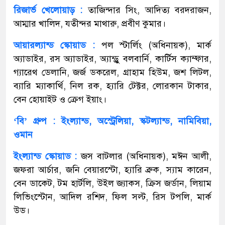
রিজার্ভ খেলোয়াড় :
তাজিন্দার সিং, আদিত্য বরদরাজন,
আম্মার খালিদ, যতীন্দর মাথারু, প্রবীণ কুমার।
আয়ারল্যান্ড স্কোয়াড :
পল স্টার্লিং (অধিনায়ক), মার্ক
অ্যাডাইর, রস অ্যাডাইর, অ্যান্ড্রু বলবার্নি, কার্টিস ক্যাম্ফার,
গ্যারেথ ডেলানি, জর্জ ডকরেল, গ্রাহাম হিউম, জশ লিটল,
ব্যারি ম্যাকার্থি, নিল রক, হ্যারি টেক্টর, লোরকান টাকার,
বেন হোয়াইট ও ক্রেগ ইয়াং।
‘বি’ গ্রুপ : ইংল্যান্ড, অস্ট্রেলিয়া, স্কটল্যান্ড, নামিবিয়া,
ওমান
ইংল্যান্ড স্কোয়াড :
জস বাটলার (অধিনায়ক), মঈন আলী,
জফরা আর্চার, জনি বেয়ারস্টো, হ্যারি ব্রুক, স্যাম কারেন,
বেন ডাকেট, টম হার্টলি, উইল জ্যাকস, ক্রিস জর্ডান, লিয়াম
লিভিংস্টোন, আদিল রশিদ, ফিল সল্ট, রিস টপলি, মার্ক
উড।