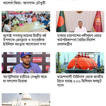
খালেদা জিয়া- আসলাম চৌধুরী
জুলাই গণঅভ্যুত্থানের দ্বিতীয় বর্ষ
ঢাকার চারপাশের নদীদূষণ রোধে
উপলক্ষে প্রেসক্লাব ও সাংবাদিক
কর্মপরিকল্পনা তৈরির নির্দেশ
ইউনিয়ন বগুড়ার আলোচনা সভা
প্রধানমন্ত্রীর
অস্ট্রেলিয়ার মাটিতে সেঞ্চুরি করে
মহেশখালী টার্মিনাল থেকে জাতীয়
যা বললেন মিরাজ
গ্রিডে যাচ্ছে ৮০০ মিলিয়ন ঘনফুট
গ্যাস