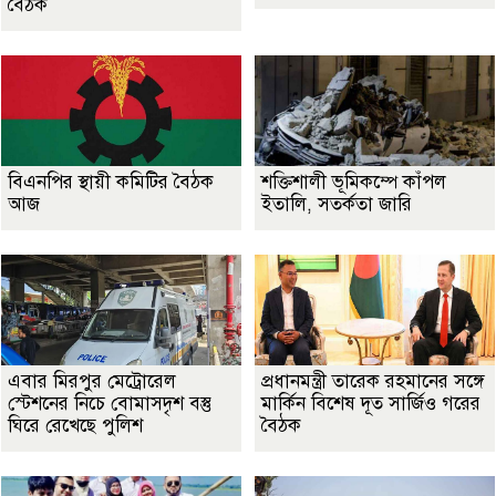
বৈঠক
বিএনপির স্থায়ী কমিটির বৈঠক
শক্তিশালী ভূমিকম্পে কাঁপল
আজ
ইতালি, সতর্কতা জারি
এবার মিরপুর মেট্রোরেল
প্রধানমন্ত্রী তারেক রহমানের সঙ্গে
স্টেশনের নিচে বোমাসদৃশ বস্তু
মার্কিন বিশেষ দূত সার্জিও গরের
ঘিরে রেখেছে পুলিশ
বৈঠক