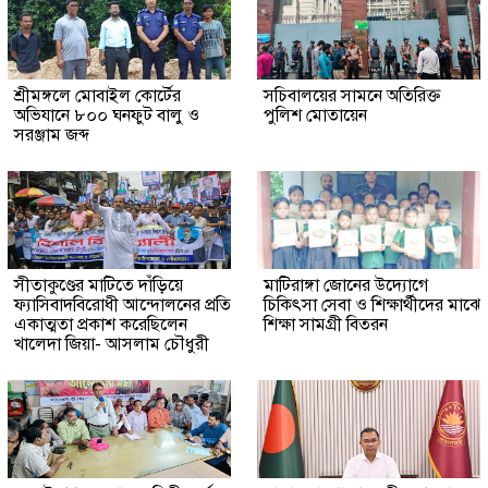
শ্রীমঙ্গলে মোবাইল কোর্টের
সচিবালয়ের সামনে অতিরিক্ত
অভিযানে ৮০০ ঘনফুট বালু ও
পুলিশ মোতায়েন
সরঞ্জাম জব্দ
সীতাকুণ্ডের মাটিতে দাঁড়িয়ে
মাটিরাঙ্গা জোনের উদ্যোগে
ফ্যাসিবাদবিরোধী আন্দোলনের প্রতি
চিকিৎসা সেবা ও শিক্ষার্থীদের মাঝে
একাত্মতা প্রকাশ করেছিলেন
শিক্ষা সামগ্রী বিতরন
খালেদা জিয়া- আসলাম চৌধুরী