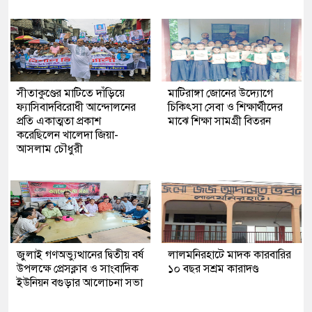
সীতাকুণ্ডের মাটিতে দাঁড়িয়ে
মাটিরাঙ্গা জোনের উদ্যোগে
ফ্যাসিবাদবিরোধী আন্দোলনের
চিকিৎসা সেবা ও শিক্ষার্থীদের
প্রতি একাত্মতা প্রকাশ
মাঝে শিক্ষা সামগ্রী বিতরন
করেছিলেন খালেদা জিয়া-
আসলাম চৌধুরী
জুলাই গণঅভ্যুত্থানের দ্বিতীয় বর্ষ
লালমনিরহাটে মাদক কারবারির
উপলক্ষে প্রেসক্লাব ও সাংবাদিক
১০ বছর সশ্রম কারাদণ্ড
ইউনিয়ন বগুড়ার আলোচনা সভা