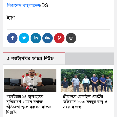
বিজনেস বাংলাদেশ
/DS
ট্যাগ :
এ ক্যাটাগরির আরো নিউজ
গজারিয়ায় ২৪ জুলাইয়ের
শ্রীমঙ্গলে মোবাইল কোর্টের
স্মৃতিচারণ: গুমের ভয়াবহ
অভিযানে ৮০০ ঘনফুট বালু ও
অভিজ্ঞতা তুলে ধরলেন মারুফ
সরঞ্জাম জব্দ
মিয়াজি