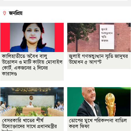
জনপ্রিয়
কালিহাতীতে অবৈধ বালু
জুলাই গণঅভ্যুত্থান স্মৃতি জাদুঘর
উত্তোলন ও মাটি কাটায় মোবাইল
উদ্বোধন ৫ আগস্ট
কোর্ট, একজনের ২ দিনের
কারাদণ্ড
বেসরকারি খাতের শীর্ষ
তোপের মুখে পরিকল্পনা বাতিল
উদ্যোক্তাদের সাথে প্রধানমন্ত্রীর
করল ফিফা