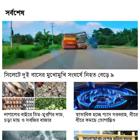
সর্বশেষ
সিলেটে দুই বাসের মুখোমুখি সংঘর্ষে নিহত বেড়ে ৯
নাগালের বাইরে ডিম-মুরগির দাম,
স্বাভাবিক হচ্ছে গ্যাস সরবরাহ, ধীরে
চড়া মাছ ও সবজির বাজার
ধীরে কমছে ভোগান্তিও