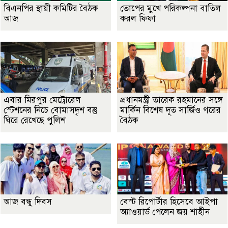
বিএনপির স্থায়ী কমিটির বৈঠক
তোপের মুখে পরিকল্পনা বাতিল
আজ
করল ফিফা
এবার মিরপুর মেট্রোরেল
প্রধানমন্ত্রী তারেক রহমানের সঙ্গে
স্টেশনের নিচে বোমাসদৃশ বস্তু
মার্কিন বিশেষ দূত সার্জিও গরের
ঘিরে রেখেছে পুলিশ
বৈঠক
আজ বন্ধু দিবস
বেস্ট রিপোর্টার হিসেবে আইপা
অ্যাওয়ার্ড পেলেন জয় শাহীন