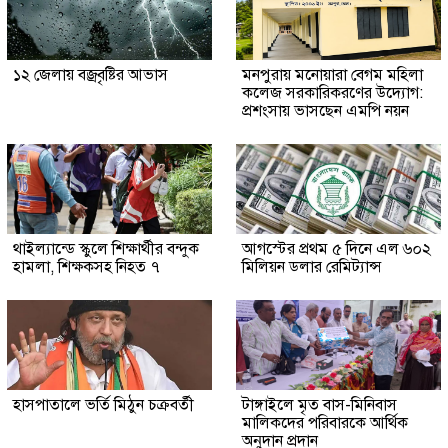
১২ জেলায় বজ্রবৃষ্টির আভাস
মনপুরায় মনোয়ারা বেগম মহিলা
কলেজ সরকারিকরণের উদ্যোগ:
প্রশংসায় ভাসছেন এমপি নয়ন
থাইল্যান্ডে স্কুলে শিক্ষার্থীর বন্দুক
আগস্টের প্রথম ৫ দিনে এল ৬০২
হামলা, শিক্ষকসহ নিহত ৭
মিলিয়ন ডলার রেমিট্যান্স
হাসপাতালে ভর্তি মিঠুন চক্রবর্তী
টাঙ্গাইলে মৃত বাস-মিনিবাস
মালিকদের পরিবারকে আর্থিক
অনুদান প্রদান