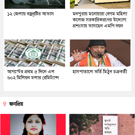
১২ জেলায় বজ্রবৃষ্টির আভাস
মনপুরায় মনোয়ারা বেগম মহিলা
কলেজ সরকারিকরণের উদ্যোগ:
প্রশংসায় ভাসছেন এমপি নয়ন
আগস্টের প্রথম ৫ দিনে এল
হাসপাতালে ভর্তি মিঠুন চক্রবর্তী
৬০২ মিলিয়ন ডলার রেমিট্যান্স
জনপ্রিয়