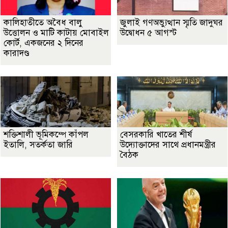
কালিহাতীতে অবৈধ বালু
জুলাই গণঅভ্যুত্থান স্মৃতি জাদুঘর
উত্তোলন ও মাটি কাটায় মোবাইল
উদ্বোধন ৫ আগস্ট
কোর্ট, একজনের ২ দিনের
কারাদণ্ড
শক্তিশালী ভূমিকম্পে কাঁপল
বেসরকারি খাতের শীর্ষ
ইতালি, সতর্কতা জারি
উদ্যোক্তাদের সাথে প্রধানমন্ত্রীর
বৈঠক