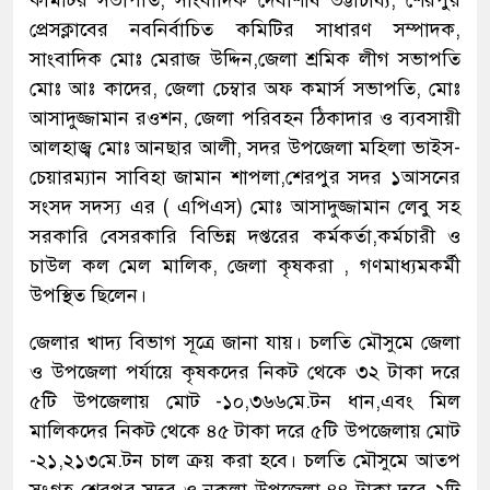
কমিটির সভাপতি, সাংবাদিক দেবাশীষ ভট্টাচার্য্য, শেরপুর
প্রেসক্লাবের নবনির্বাচিত কমিটির সাধারণ সম্পাদক,
সাংবাদিক মোঃ মেরাজ উদ্দিন,জেলা শ্রমিক লীগ সভাপতি
মোঃ আঃ কাদের, জেলা চেম্বার অফ কমার্স সভাপতি, মোঃ
আসাদুজ্জামান রওশন, জেলা পরিবহন ঠিকাদার ও ব্যবসায়ী
আলহাজ্ব মোঃ আনছার আলী, সদর উপজেলা মহিলা ভাইস-
চেয়ারম্যান সাবিহা জামান শাপলা,শেরপুর সদর ১আসনের
সংসদ সদস্য এর ( এপিএস) মোঃ আসাদুজ্জামান লেবু সহ
সরকারি বেসরকারি বিভিন্ন দপ্তরের কর্মকর্তা,কর্মচারী ও
চাউল কল মেল মালিক, জেলা কৃষকরা , গণমাধ্যমকর্মী
উপস্থিত ছিলেন।
জেলার খাদ্য বিভাগ সূত্রে জানা যায়। চলতি মৌসুমে জেলা
ও উপজেলা পর্যায়ে কৃষকদের নিকট থেকে ৩২ টাকা দরে
৫টি উপজেলায় মোট -১০,৩৬৬মে.টন ধান,এবং মিল
মালিকদের নিকট থেকে ৪৫ টাকা দরে ৫টি উপজেলায় মোট
-২১,২১৩মে.টন চাল ক্রয় করা হবে। চলতি মৌসুমে আতপ