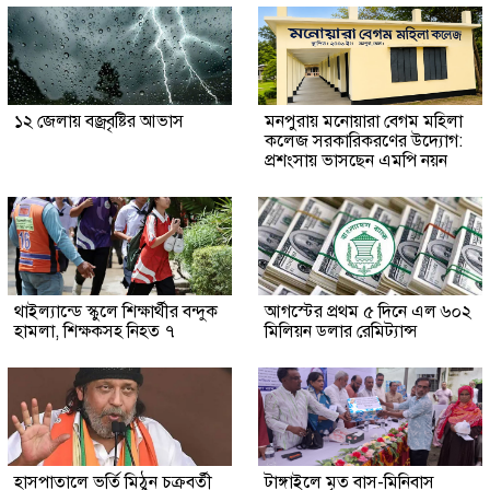
১২ জেলায় বজ্রবৃষ্টির আভাস
মনপুরায় মনোয়ারা বেগম মহিলা
কলেজ সরকারিকরণের উদ্যোগ:
প্রশংসায় ভাসছেন এমপি নয়ন
থাইল্যান্ডে স্কুলে শিক্ষার্থীর বন্দুক
আগস্টের প্রথম ৫ দিনে এল ৬০২
হামলা, শিক্ষকসহ নিহত ৭
মিলিয়ন ডলার রেমিট্যান্স
হাসপাতালে ভর্তি মিঠুন চক্রবর্তী
টাঙ্গাইলে মৃত বাস-মিনিবাস