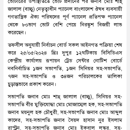
ভোটারের উপস্থিতিতে ভোট প্রদানের পর জনাব মোঃ শাহ্
জালাল (বাচ্চু) নেতৃত্বাধীন প্যানেল বাংলাদেশ ঔষধ ব্যবসায়ী
গণতান্ত্রিক ঐক্য পরিষদের পূর্ণ প্যানেল প্রতিপক্ষ প্যানেল
থেকে ৮০ভাগ ভোট বেশি পেয়ে নিরঙ্কুশ বিজয়ী লাভ
করেছেন।
তফসীল অনুযায়ী নির্বাচন বোর্ড সকল আইনগত পক্রিয়া শেষ
করে ২৫/০৫/২০২৪ খ্রিঃ দুপুর ১২ঘটিকায় বিসিডিএস
কেন্দ্রীয় কার্যালয় রূপায়ন ট্রেড সেন্টার নোটিশ বোর্ডে
নবনির্বাচিত ১জন সভাপতি, ১জন সিনিয়র সহ-সভাপতি,
৭জন সহ-সভাপতি ও ৩৪জন পরিচালকের তালিকা
চুড়ান্তভাবে প্রকাশ করেন।
সভাপতি জনাব মোঃ শাহ্ জালাল (বাচ্চু), সিনিয়র সহ-
সভাপতি বীর মুক্তিযোদ্ধা মোঃ মোজাম্মেল হক, সহ-সভাপতি
জনাব ময়নুল হক চৌধুরী, সহ-সভাপতি জনাব মোঃ আব্দুল
কাদের, সহ-সভাপতি জনাব সৈয়দ হাসান নুর ইসলাম
রাস্ট্রন, সহ-সভাপতি জনাব মোঃ ইকবাল লস্কর, সহ-