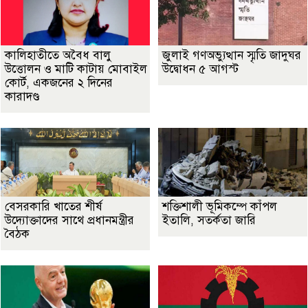
কালিহাতীতে অবৈধ বালু
জুলাই গণঅভ্যুত্থান স্মৃতি জাদুঘর
উত্তোলন ও মাটি কাটায় মোবাইল
উদ্বোধন ৫ আগস্ট
কোর্ট, একজনের ২ দিনের
কারাদণ্ড
বেসরকারি খাতের শীর্ষ
শক্তিশালী ভূমিকম্পে কাঁপল
উদ্যোক্তাদের সাথে প্রধানমন্ত্রীর
ইতালি, সতর্কতা জারি
বৈঠক