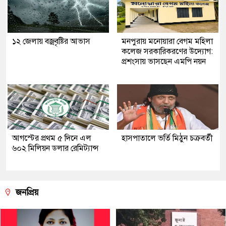
১২ জেলায় বজ্রবৃষ্টির আভাস
মনপুরায় মনোয়ারা বেগম মহিলা
কলেজ সরকারিকরণের উদ্যোগ:
প্রশংসায় ভাসছেন এমপি নয়ন
আগস্টের প্রথম ৫ দিনে এল
হাসপাতালে ভর্তি মিঠুন চক্রবর্তী
৬০২ মিলিয়ন ডলার রেমিট্যান্স
জনপ্রিয়