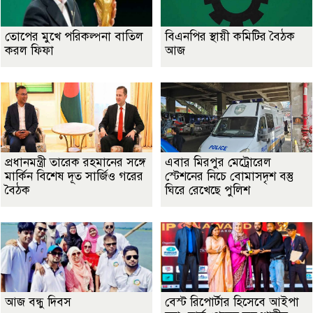
তোপের মুখে পরিকল্পনা বাতিল
বিএনপির স্থায়ী কমিটির বৈঠক
করল ফিফা
আজ
প্রধানমন্ত্রী তারেক রহমানের সঙ্গে
এবার মিরপুর মেট্রোরেল
মার্কিন বিশেষ দূত সার্জিও গরের
স্টেশনের নিচে বোমাসদৃশ বস্তু
বৈঠক
ঘিরে রেখেছে পুলিশ
আজ বন্ধু দিবস
বেস্ট রিপোর্টার হিসেবে আইপা