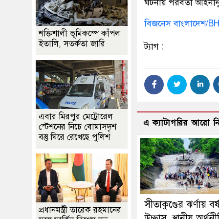
ঘটনায় পরবর্তী আইনানুগ
বিজনেস বাংলাদেশ/B
শক্তিশালী ভূমিকম্পে কাঁপল
ইতালি, সতর্কতা জারি
ট্যাগ :
এবার মিরপুর মেট্রোরেল
এ ক্যাটাগরির আরো 
স্টেশনের নিচে বোমাসদৃশ
বস্তু ঘিরে রেখেছে পুলিশ
সীতাকুণ্ডের ঝর্ণায় বর্
প্রধানমন্ত্রী তারেক রহমানের
উচ্ছ্বাস, স্থানীয় অর্থ