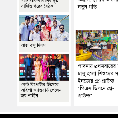
সঙ্গে মার্কিন বিশেষ দূত
সার্জিও গরের বৈঠক
নতুন গতি
আজ বন্ধু দিবস
পাবনায় প্রথমবারের
চালু হলো শিশুদের 
ইনডোর প্লে-গ্রাউন্ড
বেস্ট রিপোর্টার হিসেবে
‘পিএস ডিসনে প্লে-
আইপা অ্যাওয়ার্ড পেলেন
গ্রাউন্ড’
জয় শাহীন