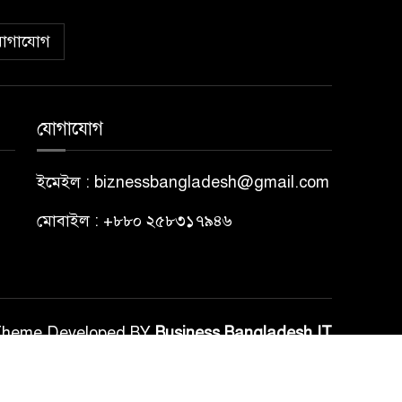
োগাযোগ
যোগাযোগ
ইমেইল : biznessbangladesh@gmail.com
মোবাইল : +৮৮০ ২৫৮৩১৭৯৪৬
Theme Developed BY
Business Bangladesh IT