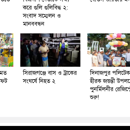
করে গুলি গুলিবিদ্ধ ২:
সংবাদ সম্মেলন ও
মানববন্ধন
 মত
সিরাজগঞ্জে বাস ও ট্রাকের
দিনাজপুর পলিটে
সফট
সংঘর্ষে নিহত ২
হীরক জয়ন্তী উপলক্
পুনর্মিলনীর রেজিস্ট
শুরু!