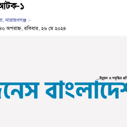
, আটক-১
, নারায়ণগঞ্জ :-
৪০ অপরাহ্ন, রবিবার, ২৬ মে ২০২৪