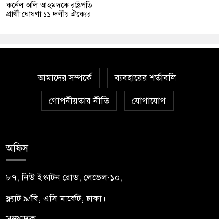
কর্নেল অলি আহমদকে রাষ্ট্রপতি
প্রার্থী ঘোষণা ১১ দলীয় ঐক্যের
আমাদের সম্পর্কে
ব্যবহারের শর্তাবলি
গোপনীয়তার নীতি
যোগাযোগ
অফিস
৮৭, নিউ ইস্কাটন রোড, লেভেল-১০,
ফ্ল্যাট ৯/বি, এসি মার্কেট, ঢাকা।
সম্পাদক