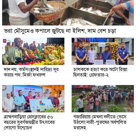
ভরা মৌসুমেও কপালে জুটছে না ইলিশ, দাম বেশ চড়া
দান নয়, কর্মসংস্থানই দারিদ্র্য দূর
চালককে হত্যা করে অটো রিক্সা
করার পথ: মির্জা ফখরুল
ছিনতাই: গ্রেফতার-২
ব্রাহ্মণবাড়িয়া প্রেসক্লাবের ৫০
গজারিয়ায় মেঘনা নদীতে ভেসে
বছরের সুবর্ণজয়ন্তীর উৎসবের
উঠলো নারী-পুরুষের অর্ধগলিত
লোগো উন্মোচন
মরদেহ