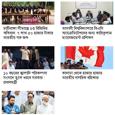
মাটিরাঙ্গা সীমান্তে ২৩ বিজিবির
ভাসানী বিশ্ববিদ্যালয়ে বিএসি
অভিযান: ৭ লাখ ৫০ হাজার টাকার
অ্যাক্রেডিটেশনের জন্য কারিকুলাম
ভারতীয় গরু জব্দ
ম্যানেজমেন্ট প্রশিক্ষণ
১০ বছরের জ্বালানি পরিকল্পনা
কানাডা থেকে হাজার হাজার
সংসদে তুলে ধরবে সরকার :
ভারতীয় নাগরিক বহিষ্কার
প্রধানমন্ত্রী