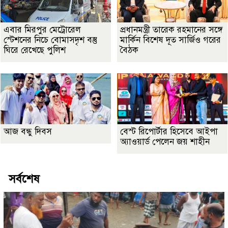
এবার মিরপুর মেট্রোরেল
প্রধানমন্ত্রী তারেক রহমানের সঙ্গে
স্টেশনের নিচে বোমাসদৃশ বস্তু
মার্কিন বিশেষ দূত সার্জিও গরের
ঘিরে রেখেছে পুলিশ
বৈঠক
আজ বন্ধু দিবস
বেস্ট রিপোর্টার হিসেবে আইপা
অ্যাওয়ার্ড পেলেন জয় শাহীন
সর্বশেষ