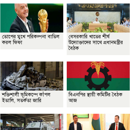
তোপের মুখে পরিকল্পনা বাতিল
বেসরকারি খাতের শীর্ষ
করল ফিফা
উদ্যোক্তাদের সাথে প্রধানমন্ত্রীর
বৈঠক
শক্তিশালী ভূমিকম্পে কাঁপল
বিএনপির স্থায়ী কমিটির বৈঠক
ইতালি, সতর্কতা জারি
আজ