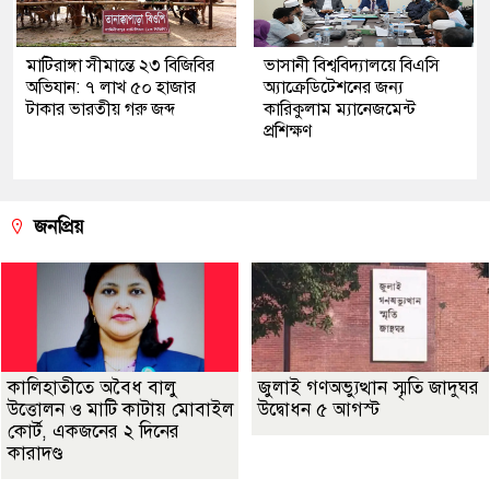
মাটিরাঙ্গা সীমান্তে ২৩ বিজিবির
ভাসানী বিশ্ববিদ্যালয়ে বিএসি
অভিযান: ৭ লাখ ৫০ হাজার
অ্যাক্রেডিটেশনের জন্য
টাকার ভারতীয় গরু জব্দ
কারিকুলাম ম্যানেজমেন্ট
প্রশিক্ষণ
জনপ্রিয়
কালিহাতীতে অবৈধ বালু
জুলাই গণঅভ্যুত্থান স্মৃতি জাদুঘর
উত্তোলন ও মাটি কাটায় মোবাইল
উদ্বোধন ৫ আগস্ট
কোর্ট, একজনের ২ দিনের
কারাদণ্ড