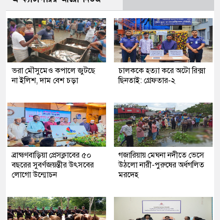
ভরা মৌসুমেও কপালে জুটছে
চালককে হত্যা করে অটো রিক্সা
না ইলিশ, দাম বেশ চড়া
ছিনতাই: গ্রেফতার-২
ব্রাহ্মণবাড়িয়া প্রেসক্লাবের ৫০
গজারিয়ায় মেঘনা নদীতে ভেসে
বছরের সুবর্ণজয়ন্তীর উৎসবের
উঠলো নারী-পুরুষের অর্ধগলিত
লোগো উন্মোচন
মরদেহ