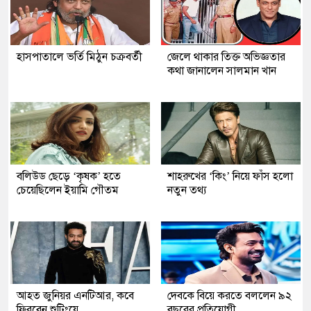
হাসপাতালে ভর্তি মিঠুন চক্রবর্তী
জেলে থাকার তিক্ত অভিজ্ঞতার
কথা জানালেন সালমান খান
বলিউড ছেড়ে ‘কৃষক’ হতে
শাহরুখের ‘কিং’ নিয়ে ফাঁস হলো
চেয়েছিলেন ইয়ামি গৌতম
নতুন তথ্য
আহত জুনিয়র এনটিআর, কবে
দেবকে বিয়ে করতে বললেন ৯২
ফিরবেন শুটিংয়ে
বছরের প্রতিযোগী