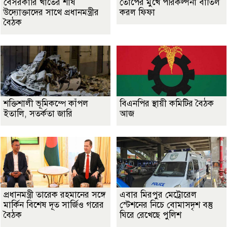
বেসরকারি খাতের শীর্ষ
তোপের মুখে পরিকল্পনা বাতিল
উদ্যোক্তাদের সাথে প্রধানমন্ত্রীর
করল ফিফা
বৈঠক
শক্তিশালী ভূমিকম্পে কাঁপল
বিএনপির স্থায়ী কমিটির বৈঠক
ইতালি, সতর্কতা জারি
আজ
প্রধানমন্ত্রী তারেক রহমানের সঙ্গে
এবার মিরপুর মেট্রোরেল
মার্কিন বিশেষ দূত সার্জিও গরের
স্টেশনের নিচে বোমাসদৃশ বস্তু
বৈঠক
ঘিরে রেখেছে পুলিশ