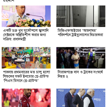
রহমান
একটি চক্র খুব সুকৌশলে জ্বালানি
ডিজিএফআইয়ের ‘আয়নাঘর’
সেক্টরকে অস্থিতিশীল করার জন্য
পরিদর্শনে ট্রাইব্যুনালের বিচারকরা
সক্রিয়: প্রধানমন্ত্রী
পাবনায় প্রথমবারের মত চালু হলো
সিরাজগঞ্জে বাস ও ট্রাকের সংঘর্ষে
শিশুদের সফট ইনডোর প্লে-গ্রাউন্ড
নিহত ২
‘পিএস ডিসনে প্লে-গ্রাউন্ড’