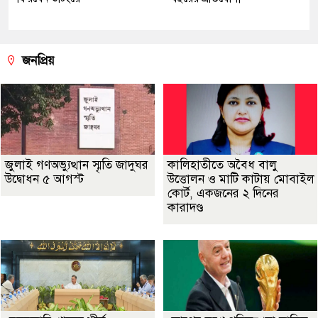
জনপ্রিয়
জুলাই গণঅভ্যুত্থান স্মৃতি জাদুঘর
কালিহাতীতে অবৈধ বালু
উদ্বোধন ৫ আগস্ট
উত্তোলন ও মাটি কাটায় মোবাইল
কোর্ট, একজনের ২ দিনের
কারাদণ্ড