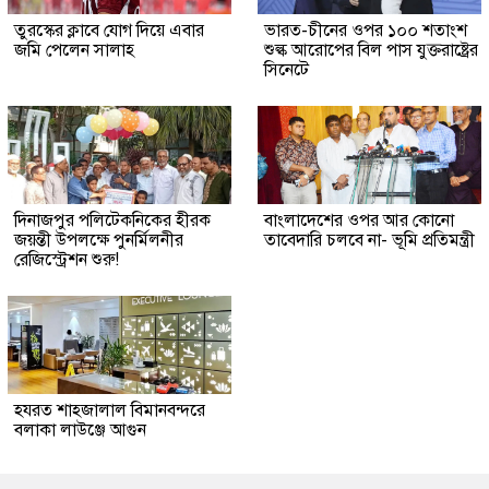
তুরস্কের ক্লাবে যোগ দিয়ে এবার
ভারত-চীনের ওপর ১০০ শতাংশ
জমি পেলেন সালাহ
শুল্ক আরোপের বিল পাস যুক্তরাষ্ট্রের
সিনেটে
দিনাজপুর পলিটেকনিকের হীরক
বাংলাদেশের ওপর আর কোনো
জয়ন্তী উপলক্ষে পুনর্মিলনীর
তাবেদারি চলবে না- ভূমি প্রতিমন্ত্রী
রেজিস্ট্রেশন শুরু!
হযরত শাহজালাল বিমানবন্দরে
বলাকা লাউঞ্জে আগুন