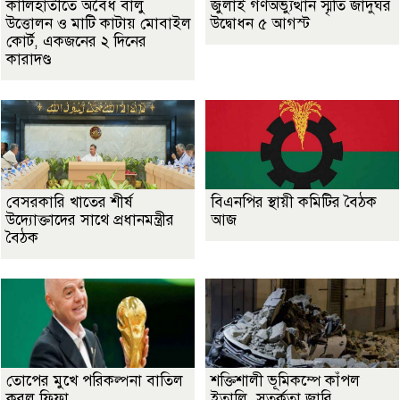
কালিহাতীতে অবৈধ বালু
জুলাই গণঅভ্যুত্থান স্মৃতি জাদুঘর
উত্তোলন ও মাটি কাটায় মোবাইল
উদ্বোধন ৫ আগস্ট
কোর্ট, একজনের ২ দিনের
কারাদণ্ড
বেসরকারি খাতের শীর্ষ
বিএনপির স্থায়ী কমিটির বৈঠক
উদ্যোক্তাদের সাথে প্রধানমন্ত্রীর
আজ
বৈঠক
তোপের মুখে পরিকল্পনা বাতিল
শক্তিশালী ভূমিকম্পে কাঁপল
করল ফিফা
ইতালি, সতর্কতা জারি