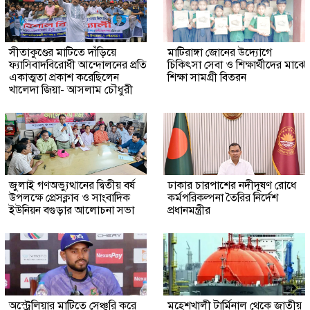
সীতাকুণ্ডের মাটিতে দাঁড়িয়ে
মাটিরাঙ্গা জোনের উদ্যোগে
ফ্যাসিবাদবিরোধী আন্দোলনের প্রতি
চিকিৎসা সেবা ও শিক্ষার্থীদের মাঝে
একাত্মতা প্রকাশ করেছিলেন
শিক্ষা সামগ্রী বিতরন
খালেদা জিয়া- আসলাম চৌধুরী
জুলাই গণঅভ্যুত্থানের দ্বিতীয় বর্ষ
ঢাকার চারপাশের নদীদূষণ রোধে
উপলক্ষে প্রেসক্লাব ও সাংবাদিক
কর্মপরিকল্পনা তৈরির নির্দেশ
ইউনিয়ন বগুড়ার আলোচনা সভা
প্রধানমন্ত্রীর
অস্ট্রেলিয়ার মাটিতে সেঞ্চুরি করে
মহেশখালী টার্মিনাল থেকে জাতীয়