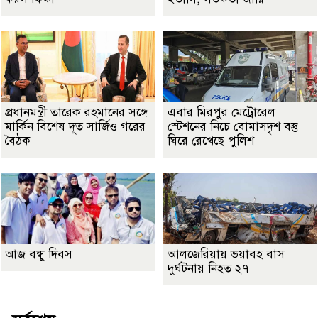
প্রধানমন্ত্রী তারেক রহমানের সঙ্গে
এবার মিরপুর মেট্রোরেল
মার্কিন বিশেষ দূত সার্জিও গরের
স্টেশনের নিচে বোমাসদৃশ বস্তু
বৈঠক
ঘিরে রেখেছে পুলিশ
আজ বন্ধু দিবস
আলজেরিয়ায় ভয়াবহ বাস
দুর্ঘটনায় নিহত ২৭