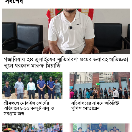
সর্বশেষ
গজারিয়ায় ২৪ জুলাইয়ের স্মৃতিচারণ: গুমের ভয়াবহ অভিজ্ঞতা
তুলে ধরলেন মারুফ মিয়াজি
শ্রীমঙ্গলে মোবাইল কোর্টের
সচিবালয়ের সামনে অতিরিক্ত
অভিযানে ৮০০ ঘনফুট বালু ও
পুলিশ মোতায়েন
সরঞ্জাম জব্দ