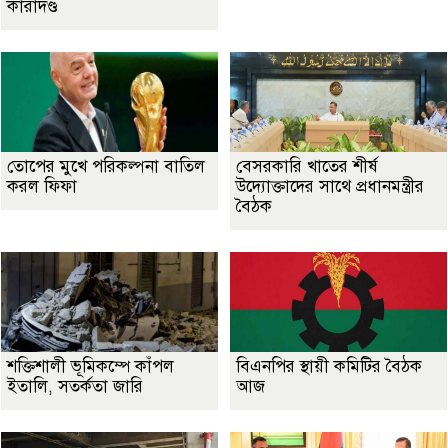
কারাদণ্ড
তোপের মুখে পরিকল্পনা বাতিল
বেসরকারি খাতের শীর্ষ
করল ফিফা
উদ্যোক্তাদের সাথে প্রধানমন্ত্রীর
বৈঠক
শক্তিশালী ভূমিকম্পে কাঁপল
বিএনপির স্থায়ী কমিটির বৈঠক
ইতালি, সতর্কতা জারি
আজ