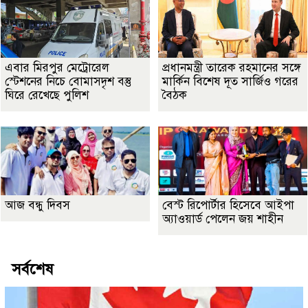
এবার মিরপুর মেট্রোরেল
প্রধানমন্ত্রী তারেক রহমানের সঙ্গে
স্টেশনের নিচে বোমাসদৃশ বস্তু
মার্কিন বিশেষ দূত সার্জিও গরের
ঘিরে রেখেছে পুলিশ
বৈঠক
আজ বন্ধু দিবস
বেস্ট রিপোর্টার হিসেবে আইপা
অ্যাওয়ার্ড পেলেন জয় শাহীন
সর্বশেষ