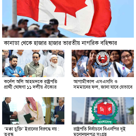
কানাডা থেকে হাজার হাজার ভারতীয় নাগরিক বহিষ্কার
কর্নেল অলি আহমদকে রাষ্ট্রপতি
আগামীকাল এসএসসি ও
প্রার্থী ঘোষণা ১১ দলীয় ঐক্যের
সমমানের ফল, জানা যাবে যেভাবে
‘মক্কা চুক্তি’ ইরানের বিরুদ্ধে নয় :
রাষ্ট্রপতি নির্বাচনে বিএনপির দুই
তুরস্ক
মনোনয়নপত্র সংগ্রহ