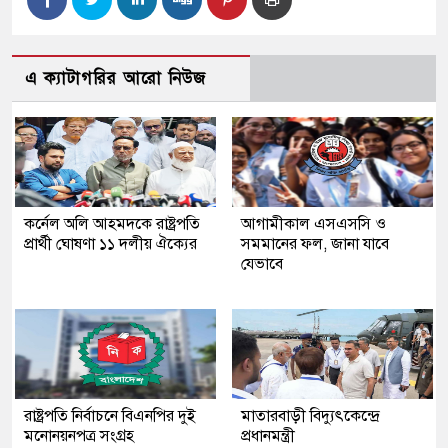
এ ক্যাটাগরির আরো নিউজ
কর্নেল অলি আহমদকে রাষ্ট্রপতি
আগামীকাল এসএসসি ও
প্রার্থী ঘোষণা ১১ দলীয় ঐক্যের
সমমানের ফল, জানা যাবে
যেভাবে
রাষ্ট্রপতি নির্বাচনে বিএনপির দুই
মাতারবাড়ী বিদ্যুৎকেন্দ্রে
মনোনয়নপত্র সংগ্রহ
প্রধানমন্ত্রী