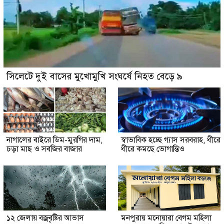
সিলেটে দুই বাসের মুখোমুখি সংঘর্ষে নিহত বেড়ে ৯
নাগালের বাইরে ডিম-মুরগির দাম,
স্বাভাবিক হচ্ছে গ্যাস সরবরাহ, ধীরে
চড়া মাছ ও সবজির বাজার
ধীরে কমছে ভোগান্তিও
১২ জেলায় বজ্রবৃষ্টির আভাস
মনপুরায় মনোয়ারা বেগম মহিলা