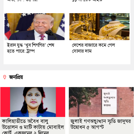
ইরান যুদ্ধ ‘খুব শিগগির’ শেষ
দেশের বাজারে কমে গেল
হতে পারে: ট্রাম্প
সোনার দাম
জনপ্রিয়
কালিহাতীতে অবৈধ বালু
জুলাই গণঅভ্যুত্থান স্মৃতি জাদুঘর
উত্তোলন ও মাটি কাটায় মোবাইল
উদ্বোধন ৫ আগস্ট
কোর্ট, একজনের ২ দিনের