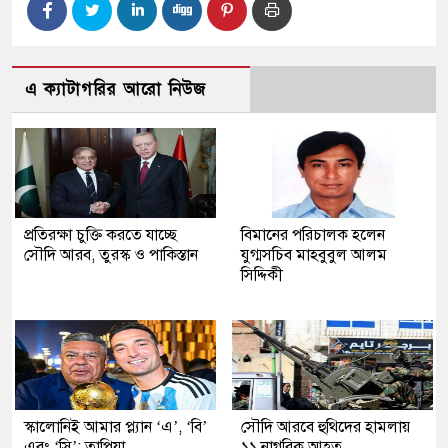
এ ক্যাটাগরির আরো নিউজ
প্রতিরক্ষা চুক্তি করতে যাচ্ছে
বিমানের পরিচালক হলেন
সৌদি আরব, তুরস্ক ও পাকিস্তান
যুগ্মসচিব মাহবুবুল আলম
সিদ্দিকী
স্কালোনিই আমার প্ল্যান ‘এ’, ‘বি’
সৌদি আরবে হুথিদের হামলায়
এবং ‘সি’: তাপিয়া
১১ নাগরিক আহত