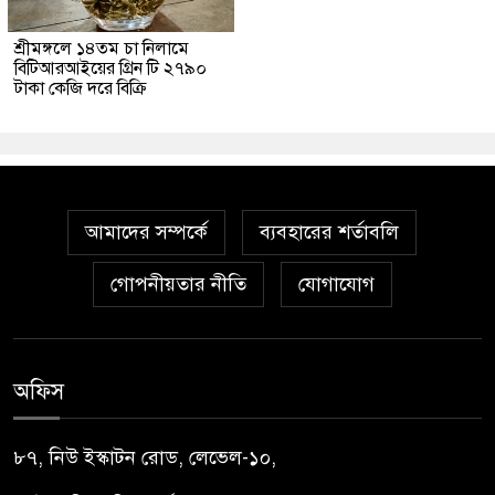
শ্রীমঙ্গলে ১৪তম চা নিলামে
বিটিআরআইয়ের গ্রিন টি ২৭৯০
টাকা কেজি দরে বিক্রি
আমাদের সম্পর্কে
ব্যবহারের শর্তাবলি
গোপনীয়তার নীতি
যোগাযোগ
অফিস
৮৭, নিউ ইস্কাটন রোড, লেভেল-১০,