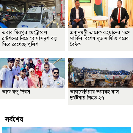
এবার মিরপুর মেট্রোরেল
প্রধানমন্ত্রী তারেক রহমানের সঙ্গে
স্টেশনের নিচে বোমাসদৃশ বস্তু
মার্কিন বিশেষ দূত সার্জিও গরের
ঘিরে রেখেছে পুলিশ
বৈঠক
আজ বন্ধু দিবস
আলজেরিয়ায় ভয়াবহ বাস
দুর্ঘটনায় নিহত ২৭
সর্বশেষ