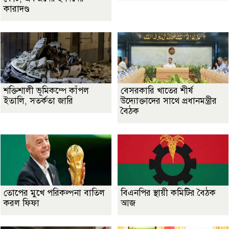
কারাদণ্ড
শক্তিশালী ভূমিকম্পে কাঁপল
বেসরকারি খাতের শীর্ষ
ইতালি, সতর্কতা জারি
উদ্যোক্তাদের সাথে প্রধানমন্ত্রীর
বৈঠক
তোপের মুখে পরিকল্পনা বাতিল
বিএনপির স্থায়ী কমিটির বৈঠক
করল ফিফা
আজ