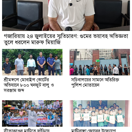
গজারিয়ায় ২৪ জুলাইয়ের স্মৃতিচারণ: গুমের ভয়াবহ অভিজ্ঞতা
তুলে ধরলেন মারুফ মিয়াজি
শ্রীমঙ্গলে মোবাইল কোর্টের
সচিবালয়ের সামনে অতিরিক্ত
অভিযানে ৮০০ ঘনফুট বালু ও
পুলিশ মোতায়েন
সরঞ্জাম জব্দ
সীতাকুণ্ডের মাটিতে দাঁড়িয়ে
মাটিরাঙ্গা জোনের উদ্যোগে