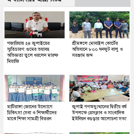
গজারিয়ায় ২৪ জুলাইয়ের
শ্রীমঙ্গলে মোবাইল কোর্টের
স্মৃতিচারণ: গুমের ভয়াবহ
অভিযানে ৮০০ ঘনফুট বালু ও
অভিজ্ঞতা তুলে ধরলেন মারুফ
সরঞ্জাম জব্দ
মিয়াজি
মাটিরাঙ্গা জোনের উদ্যোগে
জুলাই গণঅভ্যুত্থানের দ্বিতীয় বর্ষ
চিকিৎসা সেবা ও শিক্ষার্থীদের
উপলক্ষে প্রেসক্লাব ও সাংবাদিক
মাঝে শিক্ষা সামগ্রী বিতরন
ইউনিয়ন বগুড়ার আলোচনা সভা