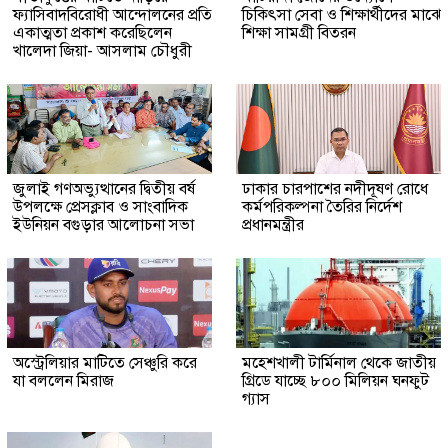
ফ্যাসিবাদবিরোধী আন্দোলনের প্রতি
চিকিৎসা সেবা ও শিক্ষার্থীদের মাঝে
একাত্মতা প্রকাশ করেছিলেন
শিক্ষা সামগ্রী বিতরন
খালেদা জিয়া- আসলাম চৌধুরী
জুলাই গণঅভ্যুত্থানের দ্বিতীয় বর্ষ
ঢাকার চারপাশের নদীদূষণ রোধে
উপলক্ষে প্রেসক্লাব ও সাংবাদিক
কর্মপরিকল্পনা তৈরির নির্দেশ
ইউনিয়ন বগুড়ার আলোচনা সভা
প্রধানমন্ত্রীর
অস্ট্রেলিয়ার মাটিতে সেঞ্চুরি করে
মহেশখালী টার্মিনাল থেকে জাতীয়
যা বললেন মিরাজ
গ্রিডে যাচ্ছে ৮০০ মিলিয়ন ঘনফুট
গ্যাস