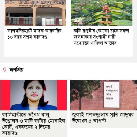
লালমনিরহাটে মাদক কারবারির
কফি রাম্বুটান কোকো চাষে সফল
১০ বছর সশ্রম কারাদণ্ড
জলঢাকার সংগ্রামী নারী
উদ্যোক্তা খাদিজা আক্তার
জনপ্রিয়
কালিহাতীতে অবৈধ বালু
জুলাই গণঅভ্যুত্থান স্মৃতি জাদুঘর
উত্তোলন ও মাটি কাটায় মোবাইল
উদ্বোধন ৫ আগস্ট
কোর্ট, একজনের ২ দিনের
কারাদণ্ড