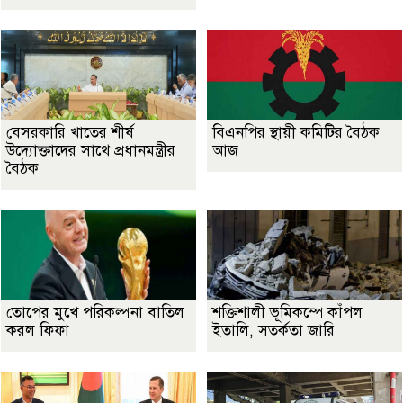
বেসরকারি খাতের শীর্ষ
বিএনপির স্থায়ী কমিটির বৈঠক
উদ্যোক্তাদের সাথে প্রধানমন্ত্রীর
আজ
বৈঠক
তোপের মুখে পরিকল্পনা বাতিল
শক্তিশালী ভূমিকম্পে কাঁপল
করল ফিফা
ইতালি, সতর্কতা জারি