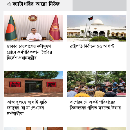
এ ক্যাটাগরির আরো নিউজ
ঢাকার চারপাশের নদীদূষণ
রাষ্ট্রপতি নির্বাচন ২০ আগস্ট
রোধে কর্মপরিকল্পনা তৈরির
নির্দেশ প্রধানমন্ত্রীর
আজ খুলছে জুলাই স্মৃতি
‎বাগেরহাটে একই পরিবারের
জাদুঘর, যা যা দেখবেন
তিনজনের গলিত মরদেহ উদ্ধার
দর্শনার্থীরা