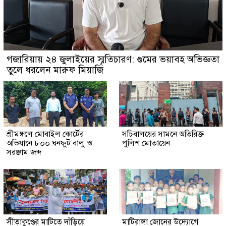
গজারিয়ায় ২৪ জুলাইয়ের স্মৃতিচারণ: গুমের ভয়াবহ অভিজ্ঞতা
তুলে ধরলেন মারুফ মিয়াজি
শ্রীমঙ্গলে মোবাইল কোর্টের
সচিবালয়ের সামনে অতিরিক্ত
অভিযানে ৮০০ ঘনফুট বালু ও
পুলিশ মোতায়েন
সরঞ্জাম জব্দ
সীতাকুণ্ডের মাটিতে দাঁড়িয়ে
মাটিরাঙ্গা জোনের উদ্যোগে