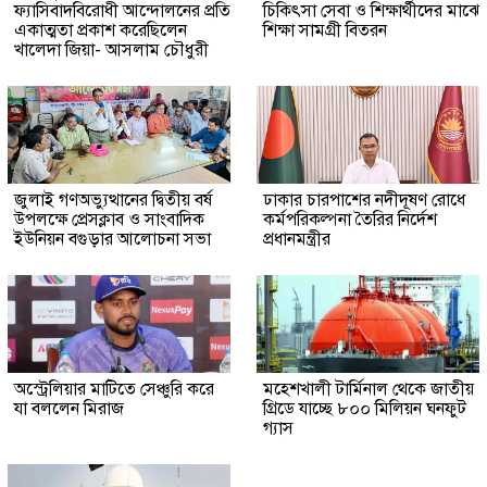
ফ্যাসিবাদবিরোধী আন্দোলনের প্রতি
চিকিৎসা সেবা ও শিক্ষার্থীদের মাঝে
একাত্মতা প্রকাশ করেছিলেন
শিক্ষা সামগ্রী বিতরন
খালেদা জিয়া- আসলাম চৌধুরী
জুলাই গণঅভ্যুত্থানের দ্বিতীয় বর্ষ
ঢাকার চারপাশের নদীদূষণ রোধে
উপলক্ষে প্রেসক্লাব ও সাংবাদিক
কর্মপরিকল্পনা তৈরির নির্দেশ
ইউনিয়ন বগুড়ার আলোচনা সভা
প্রধানমন্ত্রীর
অস্ট্রেলিয়ার মাটিতে সেঞ্চুরি করে
মহেশখালী টার্মিনাল থেকে জাতীয়
যা বললেন মিরাজ
গ্রিডে যাচ্ছে ৮০০ মিলিয়ন ঘনফুট
গ্যাস