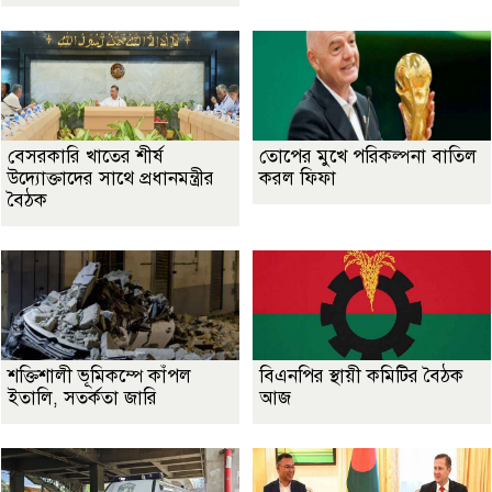
বেসরকারি খাতের শীর্ষ
তোপের মুখে পরিকল্পনা বাতিল
উদ্যোক্তাদের সাথে প্রধানমন্ত্রীর
করল ফিফা
বৈঠক
শক্তিশালী ভূমিকম্পে কাঁপল
বিএনপির স্থায়ী কমিটির বৈঠক
ইতালি, সতর্কতা জারি
আজ