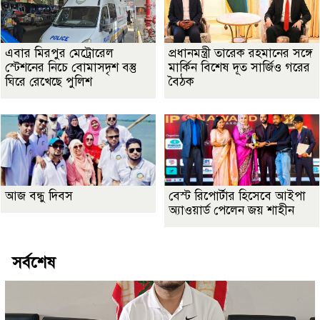
এবার মিরপুর মেট্রোরেল
প্রধানমন্ত্রী তারেক রহমানের সঙ্গে
স্টেশনের নিচে বোমাসদৃশ বস্তু
মার্কিন বিশেষ দূত সার্জিও গরের
ঘিরে রেখেছে পুলিশ
বৈঠক
আজ বন্ধু দিবস
বেস্ট রিপোর্টার হিসেবে আইপা
অ্যাওয়ার্ড পেলেন জয় শাহীন
সর্বশেষ