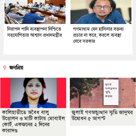
নিরাপদ পানি ব্যবস্থাপনা নিশ্চিতে
গণমাধ্যম যেন হাসিনার বক্তব্য
সহযোগিতার আশ্বাস প্রধানমন্ত্রীর
প্রচার না করে, করলে ব্যবস্থা
নেবে সরকার
জনপ্রিয়
কালিহাতীতে অবৈধ বালু
জুলাই গণঅভ্যুত্থান স্মৃতি জাদুঘর
উত্তোলন ও মাটি কাটায় মোবাইল
উদ্বোধন ৫ আগস্ট
কোর্ট, একজনের ২ দিনের
কারাদণ্ড