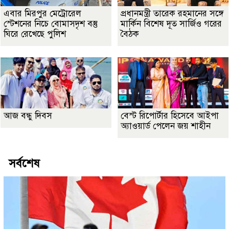
এবার মিরপুর মেট্রোরেল
প্রধানমন্ত্রী তারেক রহমানের সঙ্গে
স্টেশনের নিচে বোমাসদৃশ বস্তু
মার্কিন বিশেষ দূত সার্জিও গরের
ঘিরে রেখেছে পুলিশ
বৈঠক
আজ বন্ধু দিবস
বেস্ট রিপোর্টার হিসেবে আইপা
অ্যাওয়ার্ড পেলেন জয় শাহীন
সর্বশেষ