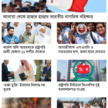
কানাডা থেকে হাজার হাজার ভারতীয় নাগরিক বহিষ্কার
কর্নেল অলি আহমদকে রাষ্ট্রপতি
আগামীকাল এসএসসি ও
প্রার্থী ঘোষণা ১১ দলীয় ঐক্যের
সমমানের ফল, জানা যাবে যেভাবে
‘মক্কা চুক্তি’ ইরানের বিরুদ্ধে নয় :
রাষ্ট্রপতি নির্বাচনে বিএনপির দুই
তুরস্ক
মনোনয়নপত্র সংগ্রহ