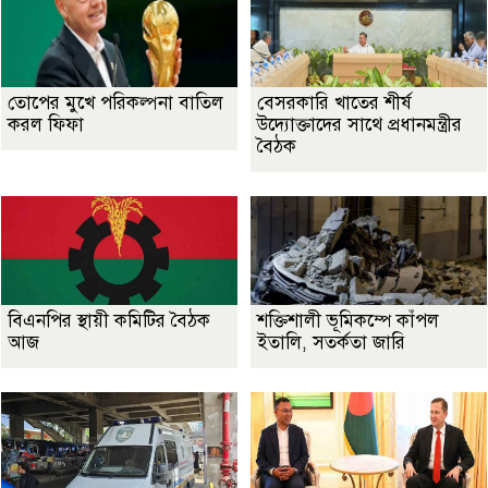
তোপের মুখে পরিকল্পনা বাতিল
বেসরকারি খাতের শীর্ষ
করল ফিফা
উদ্যোক্তাদের সাথে প্রধানমন্ত্রীর
বৈঠক
বিএনপির স্থায়ী কমিটির বৈঠক
শক্তিশালী ভূমিকম্পে কাঁপল
আজ
ইতালি, সতর্কতা জারি