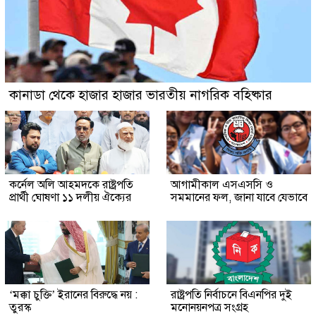
কানাডা থেকে হাজার হাজার ভারতীয় নাগরিক বহিষ্কার
কর্নেল অলি আহমদকে রাষ্ট্রপতি
আগামীকাল এসএসসি ও
প্রার্থী ঘোষণা ১১ দলীয় ঐক্যের
সমমানের ফল, জানা যাবে যেভাবে
‘মক্কা চুক্তি’ ইরানের বিরুদ্ধে নয় :
রাষ্ট্রপতি নির্বাচনে বিএনপির দুই
তুরস্ক
মনোনয়নপত্র সংগ্রহ