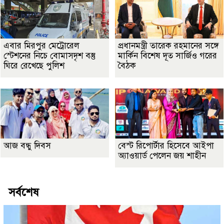
এবার মিরপুর মেট্রোরেল
প্রধানমন্ত্রী তারেক রহমানের সঙ্গে
স্টেশনের নিচে বোমাসদৃশ বস্তু
মার্কিন বিশেষ দূত সার্জিও গরের
ঘিরে রেখেছে পুলিশ
বৈঠক
আজ বন্ধু দিবস
বেস্ট রিপোর্টার হিসেবে আইপা
অ্যাওয়ার্ড পেলেন জয় শাহীন
সর্বশেষ