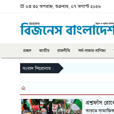
০৩:৩২ অপরাহ্ন, শুক্রবার, ০৭ অগাস্ট ২০২৬
প্রচ্ছদ
জাতীয়
রাজনীতি
অর্থ-বাজার-বাণিজ্য
সংবাদ শিরোনাম :
প্রশ্নফাঁস র
ভারতে সামাজিক য