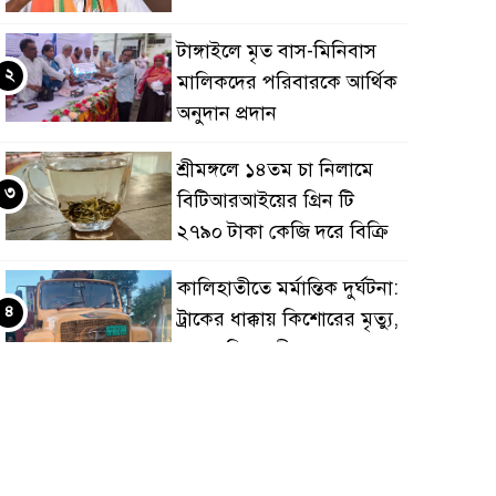
টাঙ্গাইলে মৃত বাস-মিনিবাস
২
মালিকদের পরিবারকে আর্থিক
অনুদান প্রদান
শ্রীমঙ্গলে ১৪তম চা নিলামে
৩
বিটিআরআইয়ের গ্রিন টি
২৭৯০ টাকা কেজি দরে বিক্রি
কালিহাতীতে মর্মান্তিক দুর্ঘটনা:
৪
ট্রাকের ধাক্কায় কিশোরের মৃত্যু,
আহত তিন সঙ্গী
প্রতিরক্ষা চুক্তি করতে যাচ্ছে
৫
সৌদি আরব, তুরস্ক ও
পাকিস্তান