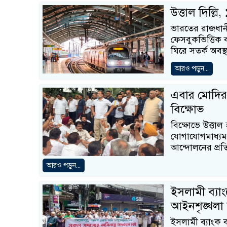
উত্তাল দিল্লি,
ভারতের রাজধানী 
ফেসবুকভিত্তিক ব্
ঘিরে সতর্ক অবস্থ
আরও পড়ুন...
এবার মোদির ব
বিক্ষোভ
বিক্ষোভে উত্তা
যোগাযোগমাধ্যমভি
আন্দোলনের প্রত
আরও পড়ুন...
ইসলামী ব্যাং
আইনশৃঙ্খলা 
ইসলামী ব্যাংক 