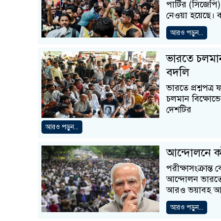
পার্টির (সিজেপি
নেওয়া হয়েছে। ব
আরও পড়ুন...
ভারতে চলমান 
বদলি
ভারতে প্রশ্নপত্র
চলমান বিক্ষোভে
দেশটির
আরও পড়ুন...
আন্দোলনে কাঁ
পরীক্ষাসংক্রান্
আন্দোলন ভারতের
আরও ভয়াবহ আ
আরও পড়ুন...