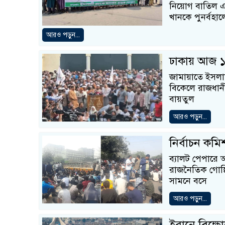
নিয়োগ বাতিল এ
খানকে পুনর্বহা
আরও পড়ুন...
ঢাকায় আজ ১
জামায়াতে ইসলাম
বিকেলে রাজধান
বায়তুল
আরও পড়ুন...
নির্বাচন কম
ব্যালট পেপারে অন
রাজনৈতিক গোষ্ঠির
সামনে বসে
আরও পড়ুন...
ইরানে বিক্ষ