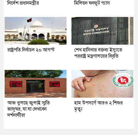
নির্দেশ প্রধানমন্ত্রীর
মিলিয়ন ঘনফুট গ্যাস
রাষ্ট্রপতি নির্বাচন ২০ আগস্ট
শেখ হাসিনার বক্তব্য ইস্যুতে
পররাষ্ট্র মন্ত্রণালয়ের বিবৃতি
আজ খুলছে জুলাই স্মৃতি
হাম উপসর্গে আরও ২ শিশুর
জাদুঘর, যা যা দেখবেন
মৃত্যু
দর্শনার্থীরা