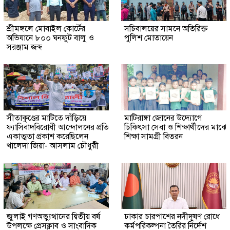
শ্রীমঙ্গলে মোবাইল কোর্টের
সচিবালয়ের সামনে অতিরিক্ত
অভিযানে ৮০০ ঘনফুট বালু ও
পুলিশ মোতায়েন
সরঞ্জাম জব্দ
সীতাকুণ্ডের মাটিতে দাঁড়িয়ে
মাটিরাঙ্গা জোনের উদ্যোগে
ফ্যাসিবাদবিরোধী আন্দোলনের প্রতি
চিকিৎসা সেবা ও শিক্ষার্থীদের মাঝে
একাত্মতা প্রকাশ করেছিলেন
শিক্ষা সামগ্রী বিতরন
খালেদা জিয়া- আসলাম চৌধুরী
জুলাই গণঅভ্যুত্থানের দ্বিতীয় বর্ষ
ঢাকার চারপাশের নদীদূষণ রোধে
উপলক্ষে প্রেসক্লাব ও সাংবাদিক
কর্মপরিকল্পনা তৈরির নির্দেশ