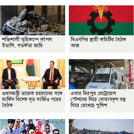
শক্তিশালী ভূমিকম্পে কাঁপল
বিএনপির স্থায়ী কমিটির বৈঠক
ইতালি, সতর্কতা জারি
আজ
প্রধানমন্ত্রী তারেক রহমানের সঙ্গে
এবার মিরপুর মেট্রোরেল
মার্কিন বিশেষ দূত সার্জিও গরের
স্টেশনের নিচে বোমাসদৃশ বস্তু
বৈঠক
ঘিরে রেখেছে পুলিশ