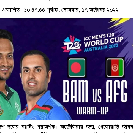
প্রকাশিত : ১০:৪৭:৪৪ পূর্বাহ্ন, সোমবার, ১৭ অক্টোবর ২০২২
েশ দলের ব্যাটিং পরামর্শক। অস্ট্রেলিয়ায় জন্ম, খেলোয়াড়ি জীব