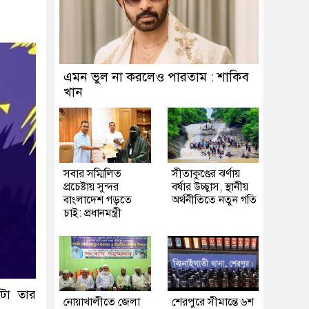
এমন ভুল না করলেও পারতাম : শাকিব
খান
সবার সম্মিলিত
সীতাকুণ্ডের ঝর্ণায়
প্রচেষ্টায় সুন্দর
বর্ষার উচ্ছ্বাস, স্থানীয়
বাংলাদেশ গড়তে
অর্থনীতিতে নতুন গতি
চাই: প্রধানমন্ত্রী
নটা তার
নোয়াখালীতে জেলা
শেরপুরে সীমান্তে ৬শ