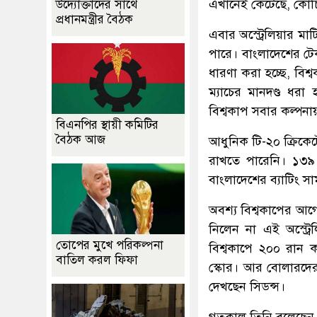
এখানেই কেটেছে, কোচি
উদ্যোক্তাদের সাথে
প্রধানমন্ত্রীর বৈঠক
এবার অস্ট্রেলিয়ার মাটি
পারে। বাংলাদেশের টেকন
ধারণা করা হচ্ছে, বিশ
ম্যাচের মানদণ্ড ধর
বিশ্বকাপ সবার কল্পনায়
বিএনপির স্থায়ী কমিটির
বৈঠক আজ
আধুনিক টি-২০ ক্রিকে
রাখতে পারেনি। ১৩৯ 
বাংলাদেশের ব্যাটিং স
অবশ্য বিশ্বকাপের আগে 
নিলেন না এই অস্ট্র
তোপের মুখে পরিকল্পনা
বিশ্বকাপে ২০০ রান 
বাতিল করল ফিফা
স্কোর। আর বোলারদের
দেখছেন সিডন্স।
গতকাল তিনি বলেছেন, 