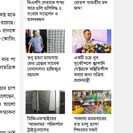
বিএনপি নেতাকে লক্ষ্য
বোতল ভারতীয় মদ
করে গুলি গুলিবিদ্ধ ২:
জব্দ!
সংবাদ সম্মেলন ও
্ত্র হতে
মানববন্ধন
ন রয়েছে।
০০ রানকে
স্কোরিং
তনু হত্যা মামলায়
একটি চক্র খুব
 বার পা
ফের গ্রেপ্তার সাবেক
সুকৌশলে জ্বালানি
ামগ্রিক
সেনাসদস্য হাফিজুর
সেক্টরকে অস্থিতিশীল
রহমান
করার জন্য সক্রিয়:
প্রধানমন্ত্রী
্রার চাপ
বলেছেন,
নে ভালো
ম্ভাবনা
ডিজিএফআইয়ের
পাবনায় প্রথমবারের
‘আয়নাঘর’ পরিদর্শনে
মত চালু হলো
ট্রাইব্যুনালের
শিশুদের সফট
িয়ে তাই