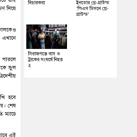
বিচারকরা
ইনডোর প্লে-গ্রাউন্ড
মণ দিয়ে
‘পিএস ডিসনে প্লে-
গ্রাউন্ড’
কালকেও
০ এখানে
সিরাজগঞ্জে বাস ও
ে পারলে
ট্রাকের সংঘর্ষে নিহত
২
সকে ভুল
রিদেশীয়
ুখি হবে
টায়। শেষ
ি ম্যাচে
যাবে এই