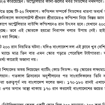
ংও করিয়েছেন। অস্ট্রেলিয়ার কাদা-জলের খবর সিডন্সের নখদর্পণে।
তে হচ্ছে টি-২০ বিশ্বকাপ। কন্ডিশন সম্পর্কে সিডন্সের ধারণা অব্যর্থ অস
িক্যাল কনসালটেন্ট শ্রীধরন শ্রীরামেরও কন্ডিশন নিয়ে বিস্তর জ্ঞা
্বকাপে অস্ট্রেলিয়ার বাউন্সি কন্ডিশনেও রান উৎসব হবে। যেখানে ২
া হচ্ছে। তবে এই স্কোরকে হয়তো নিরাপদ বলার উপায় নেই। হাই-
 ধরা দিচ্ছে।
টে ২০০ রান নিয়মিত ঘটনা। যদিও বাংলাদেশ দল এই ক্লাবে খুব বেশি
ম্যাচে মাত্র তিন বার এমন স্কোর গড়তে পেরেছিল টাইগাররা। স
ামর্থ্য কারোই অজানা নয়।
শিষ্যদের অভয় দিয়েছেন ব্যাটিং কোচ সিডন্স। বড় স্কোরের লক্ষ্যমাত
েলিয়ান। গতকাল ব্রিসবেনে অনুশীলনের পর সাংবাদিকদের তিনি 
করা গুরুত্বপূর্ণ নয় বাংলাদেশ দলের জন্য। ১৭০-১৮০ রানই এখা
 ওপর অগাধ আস্থা থাকায় ১৭০ রান করলেই বাংলাদেশের জয়ের স
‘নিউজিল্যান্ডে কেবল একটি স্কোর ছিল ২০০ ছাড়ানো। ২০০ করা ন