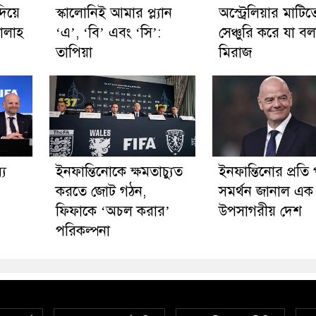
দিয়ে
স্কালোনিই আমার প্ল্যান
অস্ট্রেলিয়ার মাটিত
ালাহ
‘এ’, ‘বি’ এবং ‘সি’:
সেঞ্চুরি করে যা ব
তাপিয়া
মিরাজ
্য
ইনফান্তিনোকে ক্ষমতাচ্যুত
ইনফান্তিনোর প্রতি পূ
করতে জোট গঠন,
সমর্থন জানাল এক
ফিফাকে ‘অচল করার’
উপসাগরীয় দেশ
পরিকল্পনা