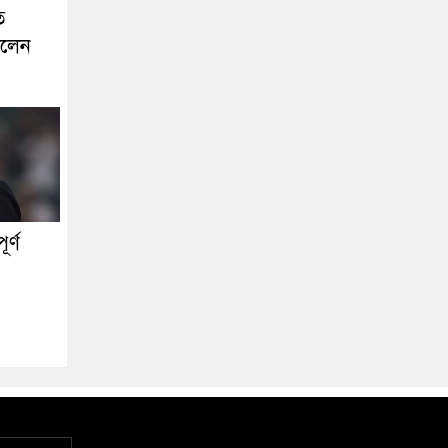
ে
ললেন
র্ণ