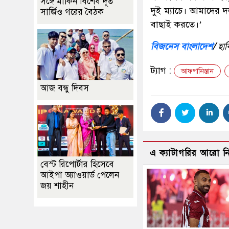
সঙ্গে মার্কিন বিশেষ দূত
দুই ম্যাচে। আমাদের দল
সার্জিও গরের বৈঠক
বাছাই করতে।’
বিজনেস বাংলাদেশ
/
হাব
ট্যাগ :
আফগানিস্তান
আজ বন্ধু দিবস
এ ক্যাটাগরির আরো 
বেস্ট রিপোর্টার হিসেবে
আইপা অ্যাওয়ার্ড পেলেন
জয় শাহীন