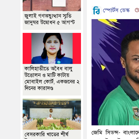
স্পোর্টস ডেস্ক
জুলাই গণঅভ্যুত্থান স্মৃতি
জাদুঘর উদ্বোধন ৫ আগস্ট
কালিহাতীতে অবৈধ বালু
উত্তোলন ও মাটি কাটায়
মোবাইল কোর্ট, একজনের ২
দিনের কারাদণ্ড
জেমি সিডন্স- বাংলাদ
বেসরকারি খাতের শীর্ষ