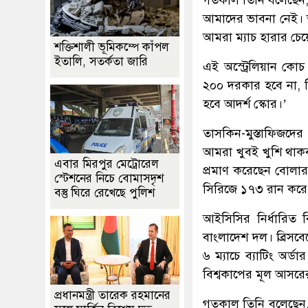
আমাদের ভাবনা নেই। 
আমরা ম্যাচ হারার চে
শক্তিশালী ভূমিকম্পে কাঁপল
ইতালি, সতর্কতা জারি
এই অস্ট্রেলিয়ান ক
২০০ দরকার হবে না, 
হবে আদর্শ স্কোর।’
তাসকিন-মুস্তাফিজদের
আমরা খুবই খুশি থাকব
এবার মিরপুর মেট্রোরেল
প্রমাণ করেছেন বোলার
স্টেশনের নিচে বোমাসদৃশ
সিরিজে ১৭৩ রান করে 
বস্তু ঘিরে রেখেছে পুলিশ
আইসিসির নির্ধারিত ব
বাংলাদেশ দল। ব্রিসবেন
৬ ম্যাচে ব্যাটিং অর্ডার
বিশ্বকাপের মূল আসরের
প্রধানমন্ত্রী তারেক রহমানের
গতকাল তিনি বলেছেন, ‘