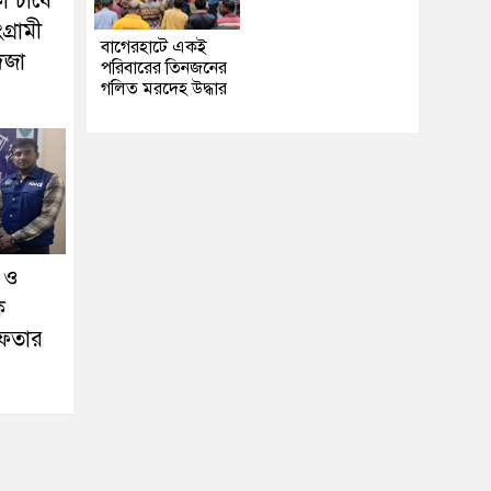
ো চাষে
্রামী
‎বাগেরহাটে একই
িজা
পরিবারের তিনজনের
গলিত মরদেহ উদ্ধার
া ও
ক
েফতার