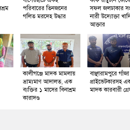
‎বাগেরহাটে একই
কফি রাম্বুটান কোক
শ্রম
পরিবারের তিনজনের
সফল জলঢাকার সংগ
গলিত মরদেহ উদ্ধার
নারী উদ্যোক্তা খাদ
আক্তার
কালীগঞ্জে মাদক মামলায়
বাঞ্ছারামপুরে গাঁজ
ভ্রাম্যমাণ আদালত, এক
প্রাইভেটকারসহ এ
ব্যক্তির ১ মাসের বিনাশ্রম
মাদক কারবারী গ্র
কারাদণ্ড