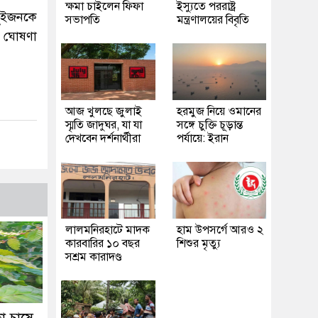
ক্ষমা চাইলেন ফিফা
ইস্যুতে পররাষ্ট্র
 দুইজনকে
সভাপতি
মন্ত্রণালয়ের বিবৃতি
ত ঘোষণা
আজ খুলছে জুলাই
হরমুজ নিয়ে ওমানের
স্মৃতি জাদুঘর, যা যা
সঙ্গে চুক্তি চূড়ান্ত
দেখবেন দর্শনার্থীরা
পর্যায়ে: ইরান
লালমনিরহাটে মাদক
হাম উপসর্গে আরও ২
কারবারির ১০ বছর
শিশুর মৃত্যু
সশ্রম কারাদণ্ড