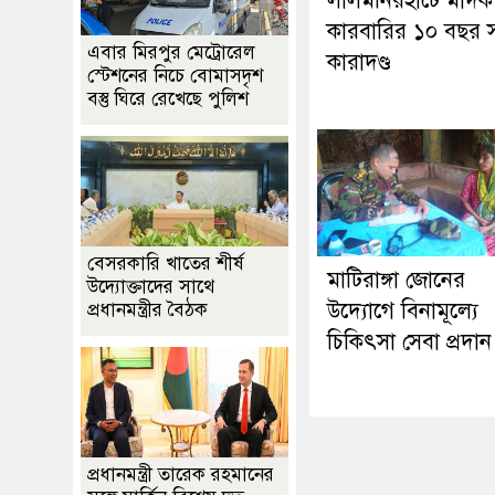
লালমনিরহাটে মাদক
কারবারির ১০ বছর স
এবার মিরপুর মেট্রোরেল
কারাদণ্ড
স্টেশনের নিচে বোমাসদৃশ
বস্তু ঘিরে রেখেছে পুলিশ
বেসরকারি খাতের শীর্ষ
মাটিরাঙ্গা জোনের
উদ্যোক্তাদের সাথে
উদ্যোগে বিনামূল্যে
প্রধানমন্ত্রীর বৈঠক
চিকিৎসা সেবা প্রদান
প্রধানমন্ত্রী তারেক রহমানের