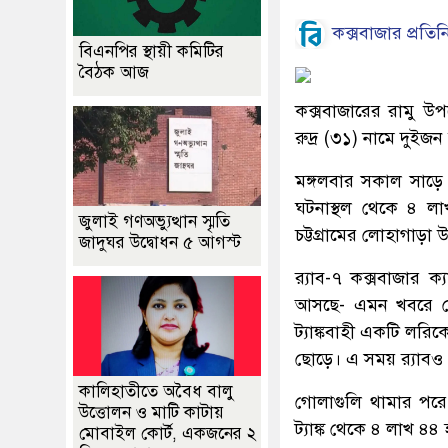
কক্সবাজার প্রতিন
বিএনপির স্থায়ী কমিটির
বৈঠক আজ
কক্সবাজারের রামু উপজ
রুদ্র (৩১) নামে দুইজ
মঙ্গলবার সকাল সাড়
ঘটনাস্থল থেকে ৪ লা
জুলাই গণঅভ্যুত্থান স্মৃতি
চট্টগ্রামের লোহাগাড়া 
জাদুঘর উদ্বোধন ৫ আগস্ট
র‌্যাব-৭ কক্সবাজার 
আসছে- এমন খবরে ভো
ট্যাঙ্কবাহী একটি লরিক
ছোড়ে। এ সময় র‌্যাবও প
কালিহাতীতে অবৈধ বালু
গোলাগুলি থামার পরে 
উত্তোলন ও মাটি কাটায়
ট্যাঙ্ক থেকে ৪ লাখ ৪৪
মোবাইল কোর্ট, একজনের ২