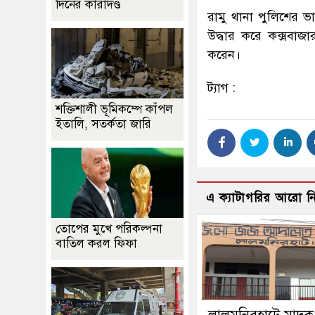
দিনের কারাদণ্ড
রামু থানা পুলিশের ভার
উদ্ধার করে কক্সবাজ
করেন।
ট্যাগ :
শক্তিশালী ভূমিকম্পে কাঁপল
ইতালি, সতর্কতা জারি
এ ক্যাটাগরির আরো 
তোপের মুখে পরিকল্পনা
বাতিল করল ফিফা