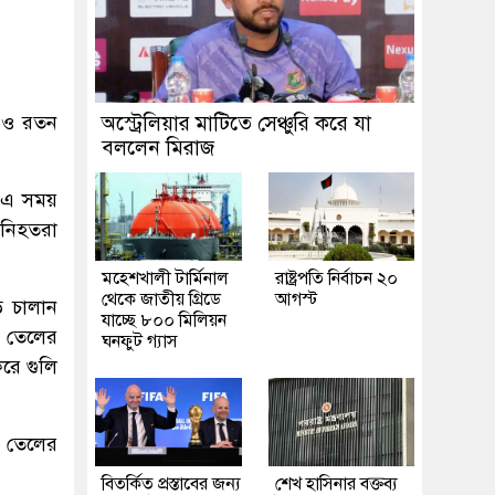
) ও রতন
অস্ট্রেলিয়ার মাটিতে সেঞ্চুরি করে যা
বললেন মিরাজ
 এ সময়
 নিহতরা
মহেশখালী টার্মিনাল
রাষ্ট্রপতি নির্বাচন ২০
থেকে জাতীয় গ্রিডে
আগস্ট
ড় চালান
যাচ্ছে ৮০০ মিলিয়ন
 তেলের
ঘনফুট গ্যাস
করে গুলি
ং তেলের
বিতর্কিত প্রস্তাবের জন্য
শেখ হাসিনার বক্তব্য