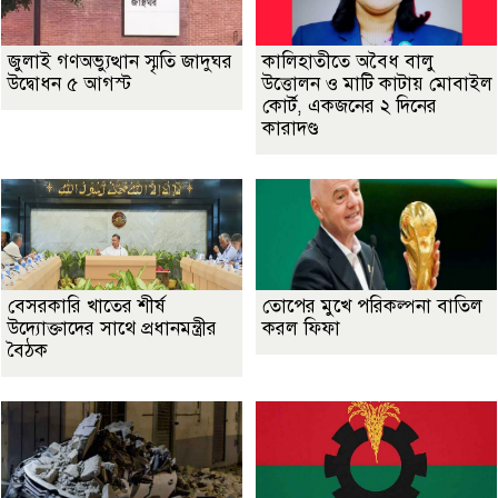
জুলাই গণঅভ্যুত্থান স্মৃতি জাদুঘর
কালিহাতীতে অবৈধ বালু
উদ্বোধন ৫ আগস্ট
উত্তোলন ও মাটি কাটায় মোবাইল
কোর্ট, একজনের ২ দিনের
কারাদণ্ড
বেসরকারি খাতের শীর্ষ
তোপের মুখে পরিকল্পনা বাতিল
উদ্যোক্তাদের সাথে প্রধানমন্ত্রীর
করল ফিফা
বৈঠক