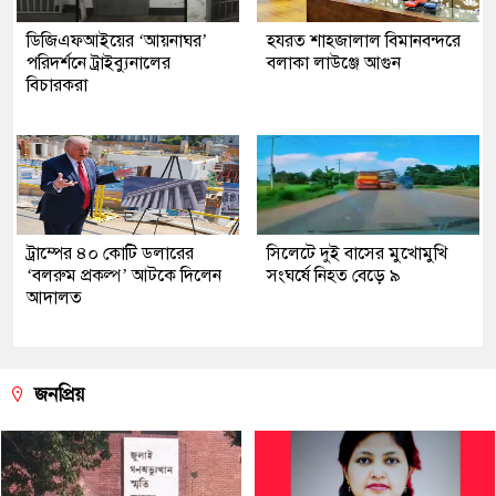
ডিজিএফআইয়ের ‘আয়নাঘর’
হযরত শাহজালাল বিমানবন্দরে
পরিদর্শনে ট্রাইব্যুনালের
বলাকা লাউঞ্জে আগুন
বিচারকরা
ট্রাম্পের ৪০ কোটি ডলারের
সিলেটে দুই বাসের মুখোমুখি
‘বলরুম প্রকল্প’ আটকে দিলেন
সংঘর্ষে নিহত বেড়ে ৯
আদালত
জনপ্রিয়