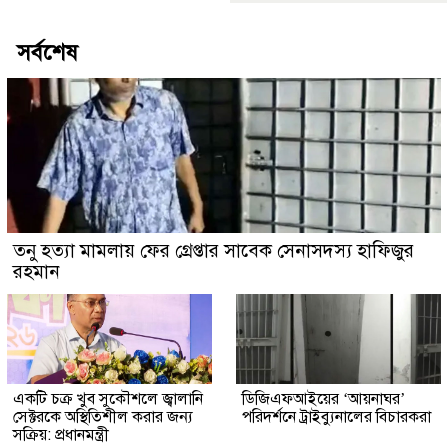
সর্বশেষ
তনু হত্যা মামলায় ফের গ্রেপ্তার সাবেক সেনাসদস্য হাফিজুর
রহমান
একটি চক্র খুব সুকৌশলে জ্বালানি
ডিজিএফআইয়ের ‘আয়নাঘর’
সেক্টরকে অস্থিতিশীল করার জন্য
পরিদর্শনে ট্রাইব্যুনালের বিচারকরা
সক্রিয়: প্রধানমন্ত্রী