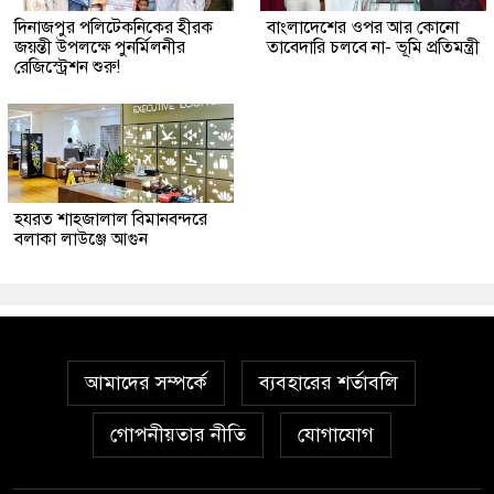
দিনাজপুর পলিটেকনিকের হীরক
বাংলাদেশের ওপর আর কোনো
জয়ন্তী উপলক্ষে পুনর্মিলনীর
তাবেদারি চলবে না- ভূমি প্রতিমন্ত্রী
রেজিস্ট্রেশন শুরু!
হযরত শাহজালাল বিমানবন্দরে
বলাকা লাউঞ্জে আগুন
আমাদের সম্পর্কে
ব্যবহারের শর্তাবলি
গোপনীয়তার নীতি
যোগাযোগ