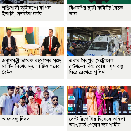
শক্তিশালী ভূমিকম্পে কাঁপল
বিএনপির স্থায়ী কমিটির বৈঠক
ইতালি, সতর্কতা জারি
আজ
প্রধানমন্ত্রী তারেক রহমানের সঙ্গে
এবার মিরপুর মেট্রোরেল
মার্কিন বিশেষ দূত সার্জিও গরের
স্টেশনের নিচে বোমাসদৃশ বস্তু
বৈঠক
ঘিরে রেখেছে পুলিশ
আজ বন্ধু দিবস
বেস্ট রিপোর্টার হিসেবে আইপা
অ্যাওয়ার্ড পেলেন জয় শাহীন