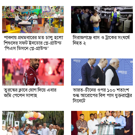
পাবনায় প্রথমবারের মত চালু হলো
সিরাজগঞ্জে বাস ও ট্রাকের সংঘর্ষে
শিশুদের সফট ইনডোর প্লে-গ্রাউন্ড
নিহত ২
‘পিএস ডিসনে প্লে-গ্রাউন্ড’
তুরস্কের ক্লাবে যোগ দিয়ে এবার
ভারত-চীনের ওপর ১০০ শতাংশ
জমি পেলেন সালাহ
শুল্ক আরোপের বিল পাস যুক্তরাষ্ট্রের
সিনেটে