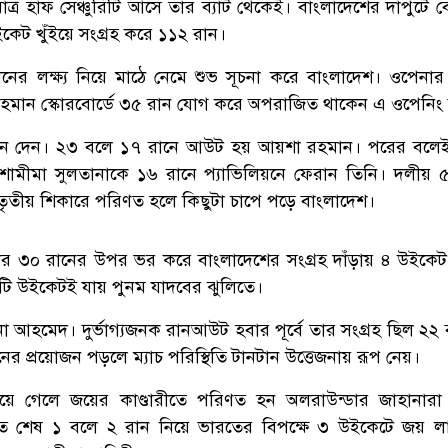
ত্র হাফ সেঞ্চুরিটি আসে তার ব্যাট থেকেই। বাংলাদেশের দাপুটে 
েট খুঁইয়ে সংগ্রহ করে ১১২ রান।
নের লক্ষ্য নিয়ে মাঠে নেমে শুভ সূচনা করে বাংলাদেশ। ওপেনার
হমান স্কোরবোর্ডে ৩৫ রান যোগ করে অপরাজিত থাকেন এ ওপেনিং 
ু এনে দেন। ২৩ বলে ১৭ রানে আউট হয় আয়শা রহমান। পরের বল
ামীমা সুলতানাকে ১৬ রানে প্যাভিলিয়নে ফেরান তিনি। দলীয় 
ৃতীয় শিকারে পরিণত হলে কিছুটা চাপে পড়ে বাংলাদেশ।
র ৩০ রানের উপর ভর করে বাংলাদেশের সংগ্রহ দাঁড়ায় ৪ উইকেট
টি উইকেটই যায় পুনম যাদবের ঝুলিতে।
া আহমেদ। দুর্ভাগ্যজনক রানআউট হবার পূর্বে তার সংগ্রহ ছিল ২২
ের প্রয়োজন পড়লে ম্যাচ পরিস্থিতি টানটান উত্তেজনায় রূপ নেয়।
ে গেলে জয়ের কাণ্ডারীতে পরিণত হন অলরাউন্ডার জাহানার
থিতিতে শেষ ১ বলে ২ রান নিয়ে ভারতের বিপক্ষে ৩ উইকেটে জয় 