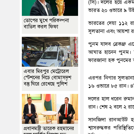
(সি)। দলের হয়ে একমা
ভারত ২০ ওভারে ৯ উইক
তোপের মুখে পরিকল্পনা
ভারতের দেয়া ১১২ রা
বাতিল করল ফিফা
সুলতানা এবং আয়শা র
পুনম যাদব ব্রেকথ্র
আঘাত হানেন পুনম। শ
ফারজানা হক পুনমের ত
এবার মিরপুর মেট্রোরেল
স্টেশনের নিচে বোমাসদৃশ
এরপর নিগার সুলতানা
বস্তু ঘিরে রেখেছে পুলিশ
১৬ ওভারে ৮৫ রান। ৪
দলের হাল ধরেন রুমান
রান। শেষ ২ বলে ২ রান
সানজিদা রানআউট হয়
শ্বাসরুদ্ধকর পরিস্
প্রধানমন্ত্রী তারেক রহমানের