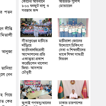
কোর্টের অভিযানে
অতিরিক্ত পুলিশ
৮০০ ঘনফুট বালু ও
মোতায়েন
সরঞ্জাম জব্দ
টের পতন
 দীপ্তি
 মিতালী
সীতাকুণ্ডের মাটিতে
মাটিরাঙ্গা জোনের
দাঁড়িয়ে
উদ্যোগে চিকিৎসা
ফ্যাসিবাদবিরোধী
সেবা ও শিক্ষার্থীদের
ে আনুজা
আন্দোলনের প্রতি
মাঝে শিক্ষা সামগ্রী
একাত্মতা প্রকাশ
বিতরন
করেছিলেন খালেদা
তানিয়া
জিয়া- আসলাম
চৌধুরী
ুলে নেন
রহ গিয়ে
িত কের
জুলাই গণঅভ্যুত্থানের
ঢাকার চারপাশের