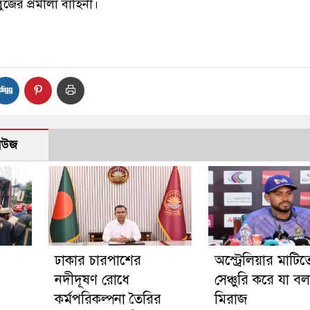
জের প্রমীলা বাহিনী।
নিউজ
ঢাকার চারপাশের
অস্ট্রেলিয়ার মাটিত
নদীদূষণ রোধে
সেঞ্চুরি করে যা ব
কর্মপরিকল্পনা তৈরির
মিরাজ