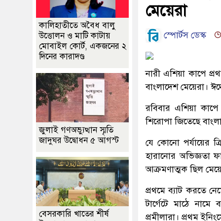
মেয়েরা
কালিহাতীতে অবৈধ বালু
স্পোর্টস ডেস্ক
উত্তোলন ও মাটি কাটায়
মোবাইল কোর্ট, একজনের ২
দিনের কারাদণ্ড
নারী এশিয়া কাপে প্
বাংলাদেশ মেয়েরা। ঈ
রবিবার এশিয়া কাপে 
শিরোপা জিতেছে বাংল
জুলাই গণঅভ্যুত্থান স্মৃতি
জাদুঘর উদ্বোধন ৫ আগস্ট
যে কোনো পর্যায়ের ক্
হারানোর অভিজ্ঞতা ফ
আক্রমণাত্মক ছিল মেয়
প্রথমে ব্যাট করতে 
টার্গেটে মাঠে নাম
বেসরকারি খাতের শীর্ষ
প্রমীলারা। প্রথম ইনি