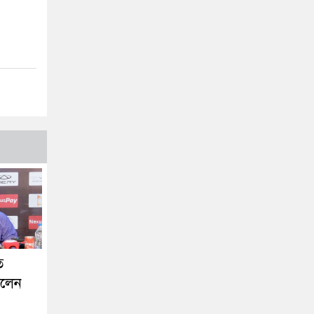
ে
ললেন