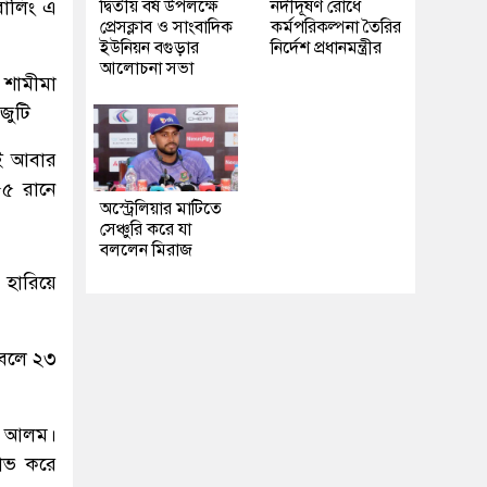
বোলিং এ
দ্বিতীয় বর্ষ উপলক্ষে
নদীদূষণ রোধে
প্রেসক্লাব ও সাংবাদিক
কর্মপরিকল্পনা তৈরির
ইউনিয়ন বগুড়ার
নির্দেশ প্রধানমন্ত্রীর
আলোচনা সভা
 শামীমা
জুটি
েই আবার
৫৫ রানে
অস্ট্রেলিয়ার মাটিতে
সেঞ্চুরি করে যা
বললেন মিরাজ
 হারিয়ে
 বলে ২৩
া আলম।
লাভ করে