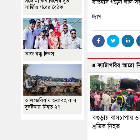
সঙ্গে মার্কিন বিশেষ দূত
ইতিহাস গড়েন লাল-সবু
সার্জিও গরের বৈঠক
ট্যাগ :
আজ বন্ধু দিবস
এ ক্যাটাগরির আরো 
আলজেরিয়ায় ভয়াবহ বাস
দুর্ঘটনায় নিহত ২৭
বগুড়ায় বাসচাপায় ৬
শ্রমিক নিহত