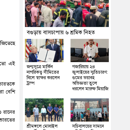
বগুড়ায় বাসচাপায় ৬ শ্রমিক নিহত
 জিতেছে
 মতো এই
জন্মসূত্রে মার্কিন
গজারিয়ায় ২৪
নাগরিকত্ব সীমিতের
জুলাইয়ের স্মৃতিচারণ:
বিলে স্বাক্ষর করলেন
গুমের ভয়াবহ
ট্রাম্প
অভিজ্ঞতা তুলে
 ভারতকে
ধরলেন মারুফ মিয়াজি
রো বেশি
৩ রানের
 ভারতের
শ্রীমঙ্গলে মোবাইল
সচিবালয়ের সামনে