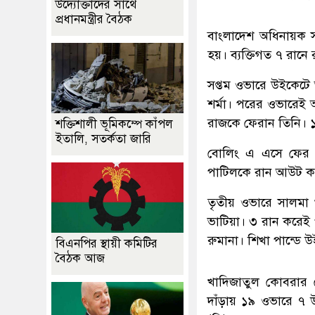
উদ্যোক্তাদের সাথে
প্রধানমন্ত্রীর বৈঠক
বাংলাদেশ অধিনায়ক স
হয়। ব্যক্তিগত ৭ রা
সপ্তম ওভারে উইকেটে আ
শর্মা। পরের ওভারেই
রাজকে ফেরান তিনি। 
শক্তিশালী ভূমিকম্পে কাঁপল
ইতালি, সতর্কতা জারি
বোলিং এ এসে ফের কা
পাটিলকে রান আউট ক
তৃতীয় ওভারে সালমা খ
ভাটিয়া। ৩ রান করেই
রুমানা। শিখা পান্ডে 
বিএনপির স্থায়ী কমিটির
বৈঠক আজ
খাদিজাতুল কোবরার 
দাঁড়ায় ১৯ ওভারে ৭