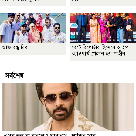
আজ বন্ধু দিবস
বেস্ট রিপোর্টার হিসেবে আইপা
অ্যাওয়ার্ড পেলেন জয় শাহীন
সর্বশেষ
এমন ভুল না করলেও পারতাম : শাকিব খান