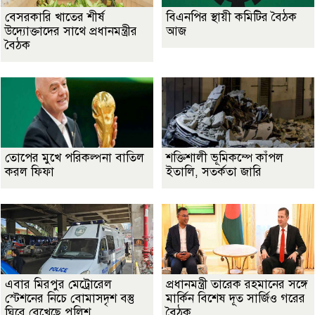
বেসরকারি খাতের শীর্ষ
বিএনপির স্থায়ী কমিটির বৈঠক
উদ্যোক্তাদের সাথে প্রধানমন্ত্রীর
আজ
বৈঠক
তোপের মুখে পরিকল্পনা বাতিল
শক্তিশালী ভূমিকম্পে কাঁপল
করল ফিফা
ইতালি, সতর্কতা জারি
এবার মিরপুর মেট্রোরেল
প্রধানমন্ত্রী তারেক রহমানের সঙ্গে
স্টেশনের নিচে বোমাসদৃশ বস্তু
মার্কিন বিশেষ দূত সার্জিও গরের
ঘিরে রেখেছে পুলিশ
বৈঠক