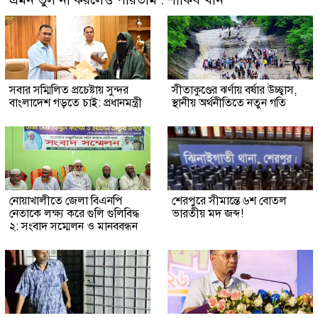
সবার সম্মিলিত প্রচেষ্টায় সুন্দর
সীতাকুণ্ডের ঝর্ণায় বর্ষার উচ্ছ্বাস,
বাংলাদেশ গড়তে চাই: প্রধানমন্ত্রী
স্থানীয় অর্থনীতিতে নতুন গতি
নোয়াখালীতে জেলা বিএনপি
শেরপুরে সীমান্তে ৬শ বোতল
নেতাকে লক্ষ্য করে গুলি গুলিবিদ্ধ
ভারতীয় মদ জব্দ!
২: সংবাদ সম্মেলন ও মানববন্ধন