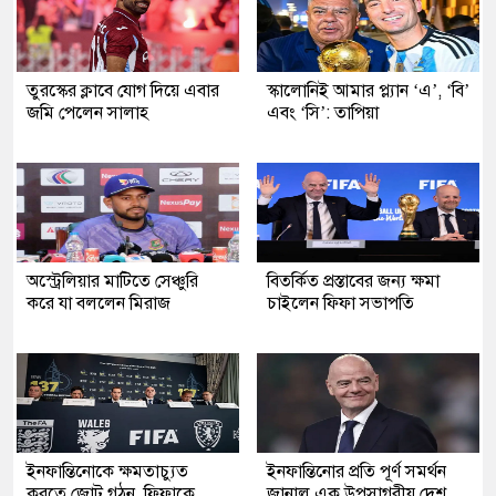
তুরস্কের ক্লাবে যোগ দিয়ে এবার
স্কালোনিই আমার প্ল্যান ‘এ’, ‘বি’
জমি পেলেন সালাহ
এবং ‘সি’: তাপিয়া
অস্ট্রেলিয়ার মাটিতে সেঞ্চুরি
বিতর্কিত প্রস্তাবের জন্য ক্ষমা
করে যা বললেন মিরাজ
চাইলেন ফিফা সভাপতি
ইনফান্তিনোকে ক্ষমতাচ্যুত
ইনফান্তিনোর প্রতি পূর্ণ সমর্থন
করতে জোট গঠন, ফিফাকে
জানাল এক উপসাগরীয় দেশ