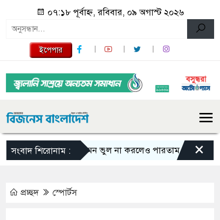
০৭:১৮ পূর্বাহ্ন, রবিবার, ০৯ অগাস্ট ২০২৬
ইপেপার
×
এমন ভুল না করলেও পারতাম : শাকিব খান
সংবাদ শিরোনাম :
প্রচ্ছদ
স্পোর্টস