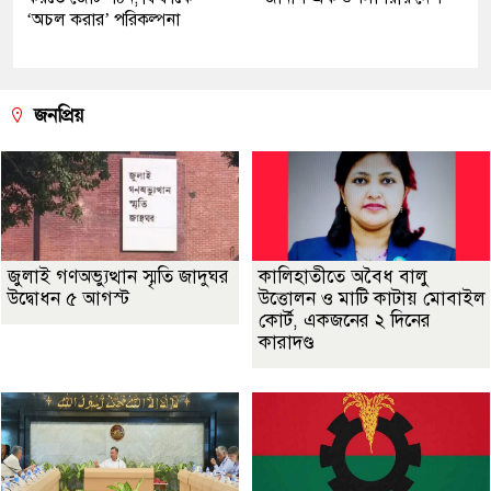
‘অচল করার’ পরিকল্পনা
জনপ্রিয়
জুলাই গণঅভ্যুত্থান স্মৃতি জাদুঘর
কালিহাতীতে অবৈধ বালু
উদ্বোধন ৫ আগস্ট
উত্তোলন ও মাটি কাটায় মোবাইল
কোর্ট, একজনের ২ দিনের
কারাদণ্ড