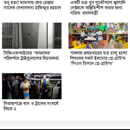
তনু হত্যা মামলায় ফের গ্রেপ্তার
একটি চক্র খুব সুকৌশলে জ্বালানি
সাবেক সেনাসদস্য হাফিজুর রহমান
সেক্টরকে অস্থিতিশীল করার জন্য
সক্রিয়: প্রধানমন্ত্রী
ডিজিএফআইয়ের ‘আয়নাঘর’
পাবনায় প্রথমবারের মত চালু হলো
পরিদর্শনে ট্রাইব্যুনালের বিচারকরা
শিশুদের সফট ইনডোর প্লে-গ্রাউন্ড
‘পিএস ডিসনে প্লে-গ্রাউন্ড’
সিরাজগঞ্জে বাস ও ট্রাকের সংঘর্ষে
নিহত ২