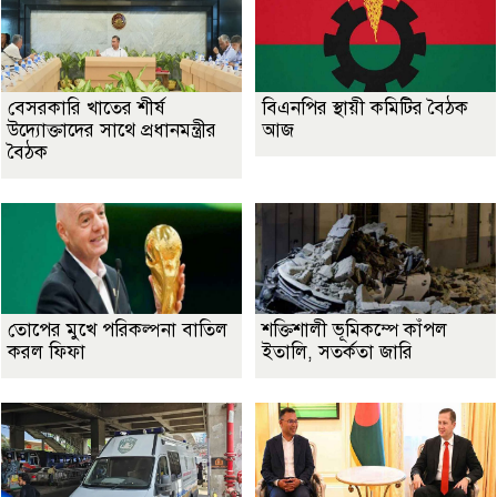
বেসরকারি খাতের শীর্ষ
বিএনপির স্থায়ী কমিটির বৈঠক
উদ্যোক্তাদের সাথে প্রধানমন্ত্রীর
আজ
বৈঠক
তোপের মুখে পরিকল্পনা বাতিল
শক্তিশালী ভূমিকম্পে কাঁপল
করল ফিফা
ইতালি, সতর্কতা জারি