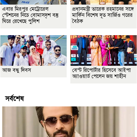
এবার মিরপুর মেট্রোরেল
প্রধানমন্ত্রী তারেক রহমানের সঙ্গে
স্টেশনের নিচে বোমাসদৃশ বস্তু
মার্কিন বিশেষ দূত সার্জিও গরের
ঘিরে রেখেছে পুলিশ
বৈঠক
আজ বন্ধু দিবস
বেস্ট রিপোর্টার হিসেবে আইপা
অ্যাওয়ার্ড পেলেন জয় শাহীন
সর্বশেষ