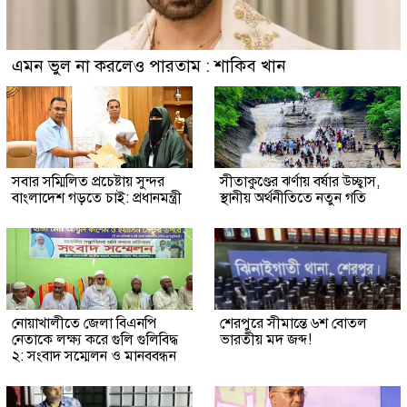
এমন ভুল না করলেও পারতাম : শাকিব খান
সবার সম্মিলিত প্রচেষ্টায় সুন্দর
সীতাকুণ্ডের ঝর্ণায় বর্ষার উচ্ছ্বাস,
বাংলাদেশ গড়তে চাই: প্রধানমন্ত্রী
স্থানীয় অর্থনীতিতে নতুন গতি
নোয়াখালীতে জেলা বিএনপি
শেরপুরে সীমান্তে ৬শ বোতল
নেতাকে লক্ষ্য করে গুলি গুলিবিদ্ধ
ভারতীয় মদ জব্দ!
২: সংবাদ সম্মেলন ও মানববন্ধন