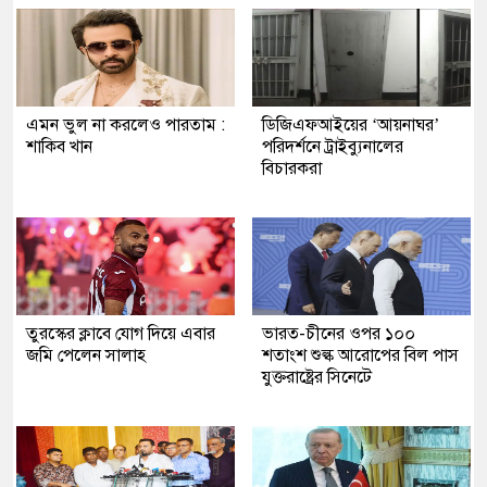
এমন ভুল না করলেও পারতাম :
ডিজিএফআইয়ের ‘আয়নাঘর’
শাকিব খান
পরিদর্শনে ট্রাইব্যুনালের
বিচারকরা
তুরস্কের ক্লাবে যোগ দিয়ে এবার
ভারত-চীনের ওপর ১০০
জমি পেলেন সালাহ
শতাংশ শুল্ক আরোপের বিল পাস
যুক্তরাষ্ট্রের সিনেটে