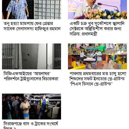
তনু হত্যা মামলায় ফের গ্রেপ্তার
একটি চক্র খুব সুকৌশলে জ্বালানি
সাবেক সেনাসদস্য হাফিজুর রহমান
সেক্টরকে অস্থিতিশীল করার জন্য
সক্রিয়: প্রধানমন্ত্রী
ডিজিএফআইয়ের ‘আয়নাঘর’
পাবনায় প্রথমবারের মত চালু হলো
পরিদর্শনে ট্রাইব্যুনালের বিচারকরা
শিশুদের সফট ইনডোর প্লে-গ্রাউন্ড
‘পিএস ডিসনে প্লে-গ্রাউন্ড’
সিরাজগঞ্জে বাস ও ট্রাকের সংঘর্ষে
নিহত ২