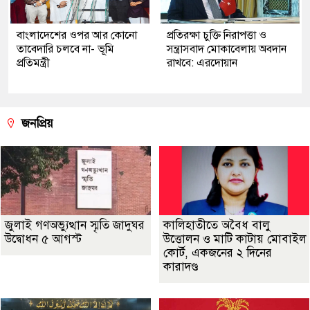
বাংলাদেশের ওপর আর কোনো
প্রতিরক্ষা চুক্তি নিরাপত্তা ও
তাবেদারি চলবে না- ভূমি
সন্ত্রাসবাদ মোকাবেলায় অবদান
প্রতিমন্ত্রী
রাখবে: এরদোয়ান
জনপ্রিয়
জুলাই গণঅভ্যুত্থান স্মৃতি জাদুঘর
কালিহাতীতে অবৈধ বালু
উদ্বোধন ৫ আগস্ট
উত্তোলন ও মাটি কাটায় মোবাইল
কোর্ট, একজনের ২ দিনের
কারাদণ্ড