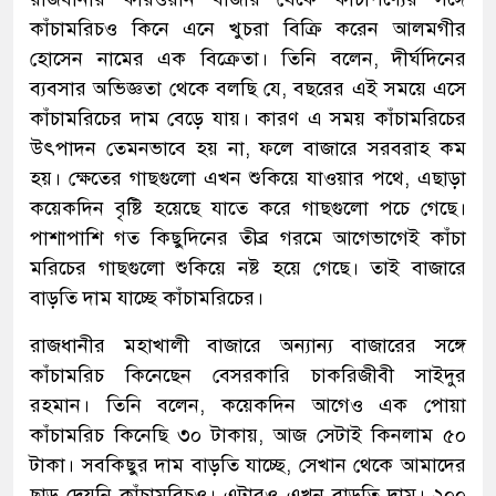
কাঁচামরিচও কিনে এনে খুচরা বিক্রি করেন আলমগীর
হোসেন নামের এক বিক্রেতা। তিনি বলেন, দীর্ঘদিনের
ব্যবসার অভিজ্ঞতা থেকে বলছি যে, বছরের এই সময়ে এসে
কাঁচামরিচের দাম বেড়ে যায়। কারণ এ সময় কাঁচামরিচের
উৎপাদন তেমনভাবে হয় না, ফলে বাজারে সরবরাহ কম
হয়। ক্ষেতের গাছগুলো এখন শুকিয়ে যাওয়ার পথে, এছাড়া
কয়েকদিন বৃষ্টি হয়েছে যাতে করে গাছগুলো পচে গেছে।
পাশাপাশি গত কিছুদিনের তীব্র গরমে আগেভাগেই কাঁচা
মরিচের গাছগুলো শুকিয়ে নষ্ট হয়ে গেছে। তাই বাজারে
বাড়তি দাম যাচ্ছে কাঁচামরিচের।
রাজধানীর মহাখালী বাজারে অন্যান্য বাজারের সঙ্গে
কাঁচামরিচ কিনেছেন বেসরকারি চাকরিজীবী সাইদুর
রহমান। তিনি বলেন, কয়েকদিন আগেও এক পোয়া
কাঁচামরিচ কিনেছি ৩০ টাকায়, আজ সেটাই কিনলাম ৫০
টাকা। সবকিছুর দাম বাড়তি যাচ্ছে, সেখান থেকে আমাদের
ছাড় দেয়নি কাঁচামরিচও। এটারও এখন বাড়তি দাম। ২০০