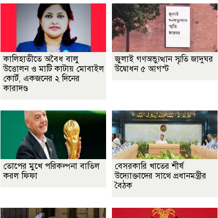
কালিহাতীতে অবৈধ বালু
জুলাই গণঅভ্যুত্থান স্মৃতি জাদুঘর
উত্তোলন ও মাটি কাটায় মোবাইল
উদ্বোধন ৫ আগস্ট
কোর্ট, একজনের ২ দিনের
কারাদণ্ড
তোপের মুখে পরিকল্পনা বাতিল
বেসরকারি খাতের শীর্ষ
করল ফিফা
উদ্যোক্তাদের সাথে প্রধানমন্ত্রীর
বৈঠক