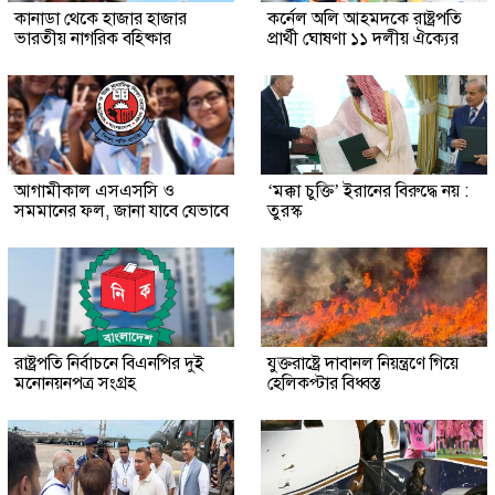
কানাডা থেকে হাজার হাজার
কর্নেল অলি আহমদকে রাষ্ট্রপতি
ভারতীয় নাগরিক বহিষ্কার
প্রার্থী ঘোষণা ১১ দলীয় ঐক্যের
আগামীকাল এসএসসি ও
‘মক্কা চুক্তি’ ইরানের বিরুদ্ধে নয় :
সমমানের ফল, জানা যাবে যেভাবে
তুরস্ক
রাষ্ট্রপতি নির্বাচনে বিএনপির দুই
যুক্তরাষ্ট্রে দাবানল নিয়ন্ত্রণে গিয়ে
মনোনয়নপত্র সংগ্রহ
হেলিকপ্টার বিধ্বস্ত