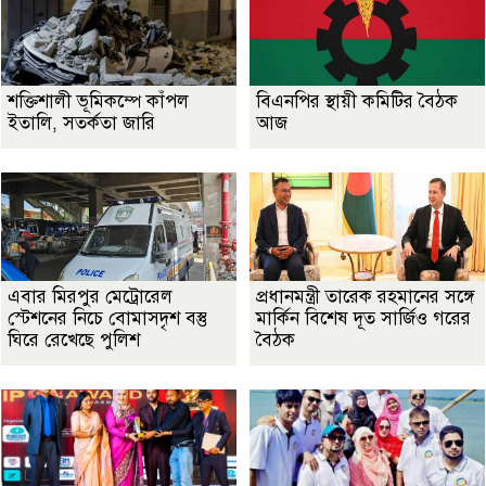
শক্তিশালী ভূমিকম্পে কাঁপল
বিএনপির স্থায়ী কমিটির বৈঠক
ইতালি, সতর্কতা জারি
আজ
এবার মিরপুর মেট্রোরেল
প্রধানমন্ত্রী তারেক রহমানের সঙ্গে
স্টেশনের নিচে বোমাসদৃশ বস্তু
মার্কিন বিশেষ দূত সার্জিও গরের
ঘিরে রেখেছে পুলিশ
বৈঠক