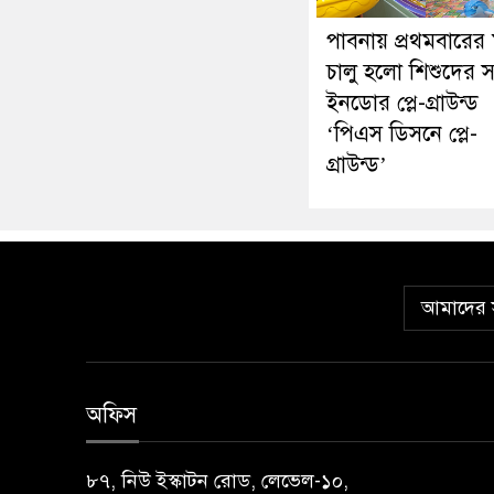
পাবনায় প্রথমবারের
চালু হলো শিশুদের 
ইনডোর প্লে-গ্রাউন্ড
‘পিএস ডিসনে প্লে-
গ্রাউন্ড’
আমাদের স
অফিস
৮৭, নিউ ইস্কাটন রোড, লেভেল-১০,