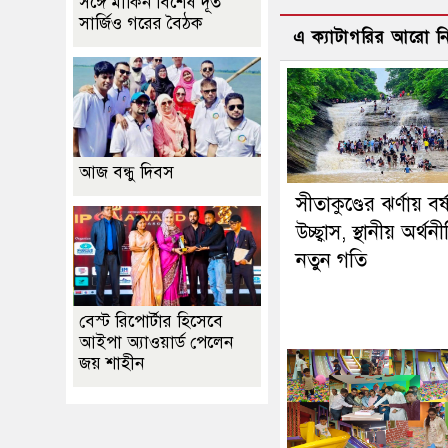
সঙ্গে মার্কিন বিশেষ দূত
সার্জিও গরের বৈঠক
এ ক্যাটাগরির আরো 
আজ বন্ধু দিবস
সীতাকুণ্ডের ঝর্ণায় বর্
উচ্ছ্বাস, স্থানীয় অর্থ
নতুন গতি
বেস্ট রিপোর্টার হিসেবে
আইপা অ্যাওয়ার্ড পেলেন
জয় শাহীন