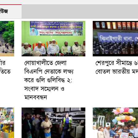
নিউজ
ষার
নোয়াখালীতে জেলা
শেরপুরে সীমান্তে 
নীতিতে
বিএনপি নেতাকে লক্ষ্য
বোতল ভারতীয় মদ 
করে গুলি গুলিবিদ্ধ ২:
সংবাদ সম্মেলন ও
মানববন্ধন