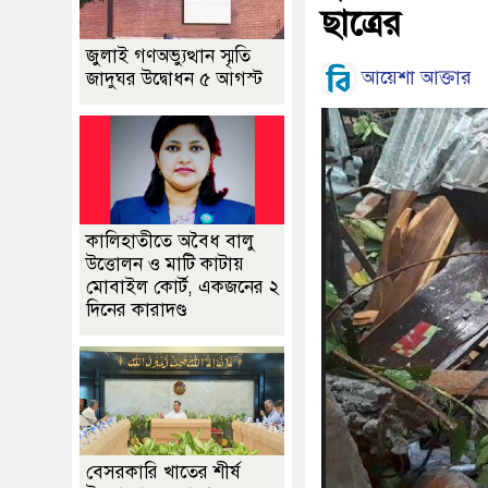
ছাত্রের
জুলাই গণঅভ্যুত্থান স্মৃতি
আয়েশা আক্তার
জাদুঘর উদ্বোধন ৫ আগস্ট
কালিহাতীতে অবৈধ বালু
উত্তোলন ও মাটি কাটায়
মোবাইল কোর্ট, একজনের ২
দিনের কারাদণ্ড
বেসরকারি খাতের শীর্ষ