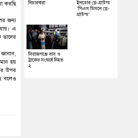
বিচারকরা
ইনডোর প্লে-গ্রাউন্ড
না করছি
‘পিএস ডিসনে প্লে-
গ্রাউন্ড’
ের জন্য
 যায়। এ
ে তাদের
 জানান,
সিরাজগঞ্জে বাস ও
ট্রাকের সংঘর্ষে নিহত
মান হয়
২
লের উপর
ছে বলেও