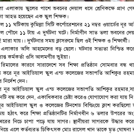
লা এলাকায় স্কুলের পাশে ভবনের দেয়াল ধসে শ্রেণিকক্ষে প্রাণ গে
 ঘটনা আহত হয়েছেন এক স্কুল শিক্ষক।
১১ ঘটিকায় কুমিল্লা সিটি কর্পোরেশনের ২১ নম্বর ওয়ার্ডের নূর 
াল পৌনে ১১ টায় এ দুর্ঘটনা ঘটে। নির্মাণীন সাত তলা ভবনের দেয়
েই মারা যায়।। দুর্ঘটনার সময় ক্লাসরুমে ছিল ওই শিক্ষক ও শিক্ষার্থী।
এলাকার অলি আহমেদের বড় ছেলে। ঘটনার সত্যতা নিশ্চিত কর
রাপ্ত কর্মকর্তা ওসি আলমগীর ভুইয়া।
ড় রিমালের কারণে সারাদেশে সব শিক্ষা প্রতিষ্ঠান সোমবার বন্ধ 
য করে নূর আই‌ডিয়াল স্কুল এন্ড ক‌লে‌জের সভাপতি আশিকুর রহমার
র নির্দেশ দেন।
 নূর আই‌ডিয়াল স্কুল এন্ড ক‌লে‌জের সভাপতি আশিকুর রহমার,স
োনটি বন্ধ করে দেন, একাধিকবার চেষ্টা করেও যোগাযোগ করা যায় নি
ান, নূর আইডিয়াল স্কুল ও কলেজের টিনশেড বিল্ডিংয়ে ক্লাশ করছিলো
 হঠাৎ করে শিক্ষা প্রতিষ্ঠানটির নির্মাণধীন ৬ তলার উপরের অংশ
ের নিচে চাপা পড়ে যায় সাগর। স্থানীয়রা সাগরকে উদ্ধার করে ক
নিয়ে এলে কর্তব্যরত চিকিৎসক মোঃ রাসেল খান তাকে মৃত ঘোষনা