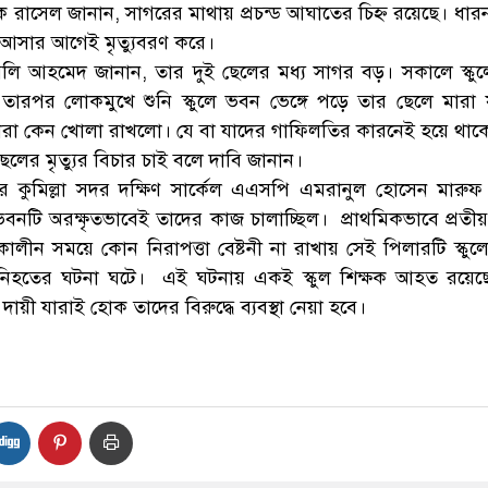
রাসেল জানান, সাগরের মাথায় প্রচন্ড আঘাতের চিহ্ন রয়েছে। ধার
 আসার আগেই মৃত্যুবরণ করে।
লি আহমেদ জানান, তার দুই ছেলের মধ্য সাগর বড়। সকালে স্কুল
তারপর লোকমুখে শুনি স্কুলে ভবন ভেঙ্গে পড়ে তার ছেলে মারা
কুল তারা কেন খোলা রাখলো। যে বা যাদের গাফিলতির কারনেই হয়ে থাক
ই, ছেলের মৃত্যুর বিচার চাই বলে দাবি জানান।
রে কুমিল্লা সদর দক্ষিণ সার্কেল এএসপি এমরানুল হোসেন মারুফ
ভবনটি অরক্ষৃতভাবেই তাদের কাজ চালাচ্ছিল। প্রাথমিকভাবে প্রতীয়
ালীন সময়ে কোন নিরাপত্তা বেষ্টনী না রাখায় সেই পিলারটি স্কু
নিহতের ঘটনা ঘটে। এই ঘটনায় একই স্কুল শিক্ষক আহত রয়ে
য়ী যারাই হোক তাদের বিরুদ্ধে ব্যবস্থা নেয়া হবে।