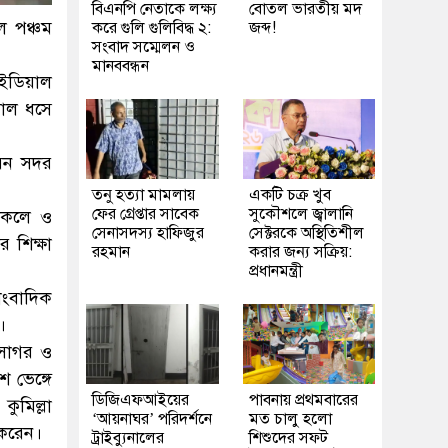
বিএনপি নেতাকে লক্ষ্য
বোতল ভারতীয় মদ
ল পঞ্চম
করে গুলি গুলিবিদ্ধ ২:
জব্দ!
সংবাদ সম্মেলন ও
মানববন্ধন
আইডিয়াল
াল ধ‌সে
েন সদর
তনু হত্যা মামলায়
একটি চক্র খুব
ফের গ্রেপ্তার সাবেক
সুকৌশলে জ্বালানি
থাকলে ও
সেনাসদস্য হাফিজুর
সেক্টরকে অস্থিতিশীল
 শিক্ষা
রহমান
করার জন্য সক্রিয়:
প্রধানমন্ত্রী
াংবাদিক
।
 সাগর ও
 ভেঙ্গে
ডিজিএফআইয়ের
পাবনায় প্রথমবারের
ুমিল্লা
‘আয়নাঘর’ পরিদর্শনে
মত চালু হলো
 করেন।
ট্রাইব্যুনালের
শিশুদের সফট