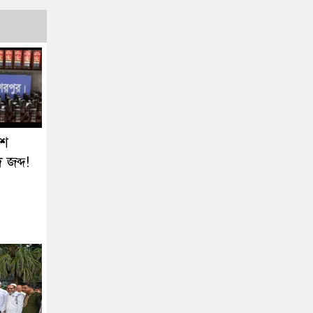
৬শ
জব্দ!