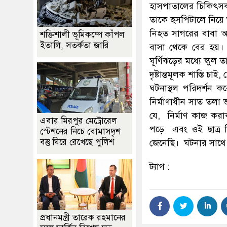
হাসপাতালের চিকিৎসক 
তাকে হসপিটালে নিয়ে
নিহত সাগরের বাবা অ
শক্তিশালী ভূমিকম্পে কাঁপল
ইতালি, সতর্কতা জারি
বাসা থেকে বের হয়। 
ঘূর্ণিঝড়ের মধ্যে স্
দৃষ্টান্তমূলক শাস্তি চা
ঘটনাস্থল পরিদর্শন ক
নির্মাণাধীন সাত তলা 
যে, নির্মাণ কাজ করাক
এবার মিরপুর মেট্রোরেল
পড়ে এবং ওই ছাত্র 
স্টেশনের নিচে বোমাসদৃশ
বস্তু ঘিরে রেখেছে পুলিশ
জেনেছি। ঘটনার সাথে দা
ট্যাগ :
প্রধানমন্ত্রী তারেক রহমানের