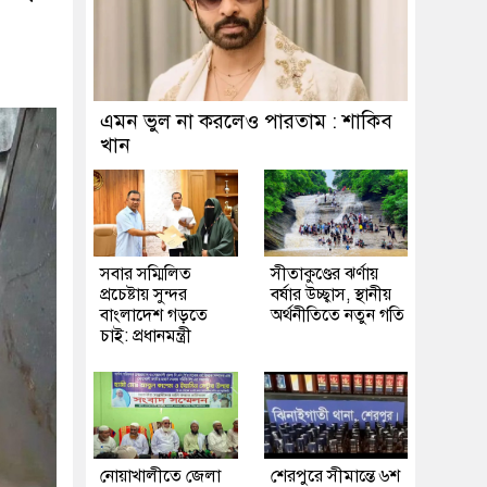
এমন ভুল না করলেও পারতাম : শাকিব
খান
সবার সম্মিলিত
সীতাকুণ্ডের ঝর্ণায়
প্রচেষ্টায় সুন্দর
বর্ষার উচ্ছ্বাস, স্থানীয়
বাংলাদেশ গড়তে
অর্থনীতিতে নতুন গতি
চাই: প্রধানমন্ত্রী
নোয়াখালীতে জেলা
শেরপুরে সীমান্তে ৬শ