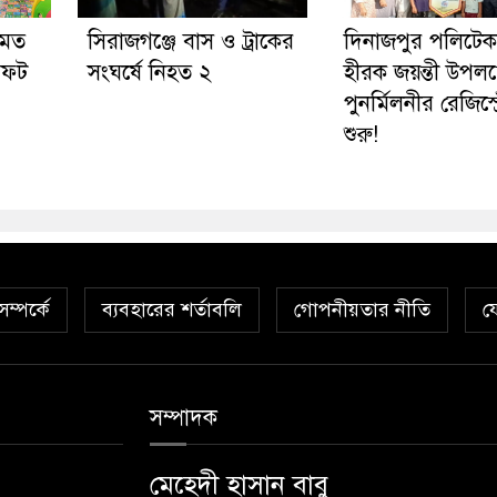
 মত
সিরাজগঞ্জে বাস ও ট্রাকের
দিনাজপুর পলিটে
সফট
সংঘর্ষে নিহত ২
হীরক জয়ন্তী উপলক্
পুনর্মিলনীর রেজিস্ট
শুরু!
ম্পর্কে
ব্যবহারের শর্তাবলি
গোপনীয়তার নীতি
য
সম্পাদক
মেহেদী হাসান বাবু