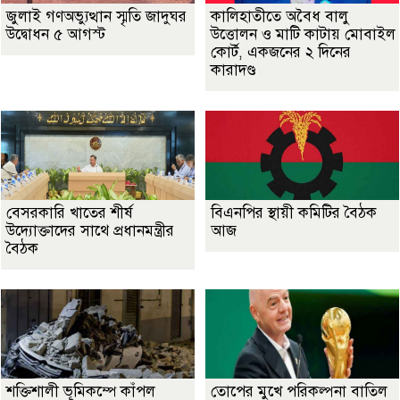
জুলাই গণঅভ্যুত্থান স্মৃতি জাদুঘর
কালিহাতীতে অবৈধ বালু
উদ্বোধন ৫ আগস্ট
উত্তোলন ও মাটি কাটায় মোবাইল
কোর্ট, একজনের ২ দিনের
কারাদণ্ড
বেসরকারি খাতের শীর্ষ
বিএনপির স্থায়ী কমিটির বৈঠক
উদ্যোক্তাদের সাথে প্রধানমন্ত্রীর
আজ
বৈঠক
শক্তিশালী ভূমিকম্পে কাঁপল
তোপের মুখে পরিকল্পনা বাতিল