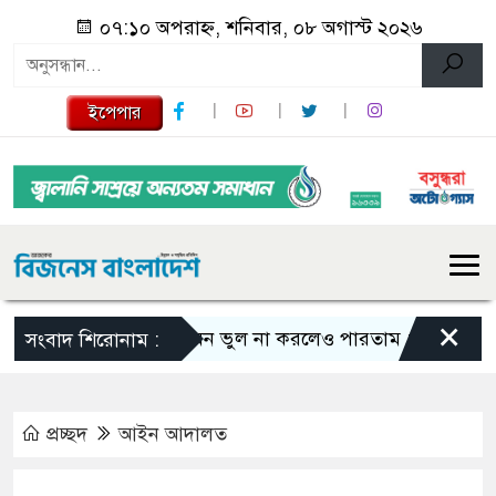
০৭:১০ অপরাহ্ন, শনিবার, ০৮ অগাস্ট ২০২৬
ইপেপার
×
এমন ভুল না করলেও পারতাম : শাকিব খান
সংবাদ শিরোনাম :
প্রচ্ছদ
আইন আদালত