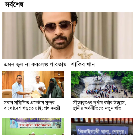
সর্বশেষ
এমন ভুল না করলেও পারতাম : শাকিব খান
সবার সম্মিলিত প্রচেষ্টায় সুন্দর
সীতাকুণ্ডের ঝর্ণায় বর্ষার উচ্ছ্বাস,
বাংলাদেশ গড়তে চাই: প্রধানমন্ত্রী
স্থানীয় অর্থনীতিতে নতুন গতি