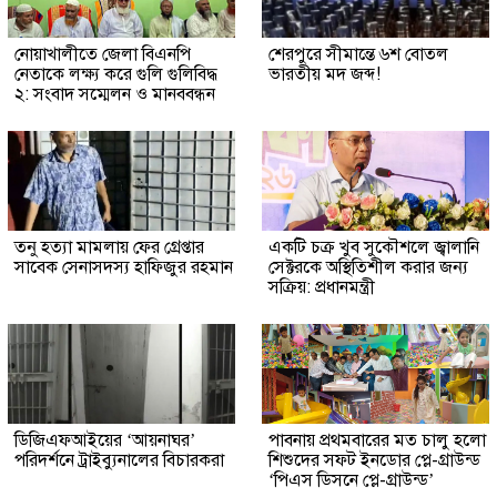
নোয়াখালীতে জেলা বিএনপি
শেরপুরে সীমান্তে ৬শ বোতল
নেতাকে লক্ষ্য করে গুলি গুলিবিদ্ধ
ভারতীয় মদ জব্দ!
২: সংবাদ সম্মেলন ও মানববন্ধন
তনু হত্যা মামলায় ফের গ্রেপ্তার
একটি চক্র খুব সুকৌশলে জ্বালানি
সাবেক সেনাসদস্য হাফিজুর রহমান
সেক্টরকে অস্থিতিশীল করার জন্য
সক্রিয়: প্রধানমন্ত্রী
ডিজিএফআইয়ের ‘আয়নাঘর’
পাবনায় প্রথমবারের মত চালু হলো
পরিদর্শনে ট্রাইব্যুনালের বিচারকরা
শিশুদের সফট ইনডোর প্লে-গ্রাউন্ড
‘পিএস ডিসনে প্লে-গ্রাউন্ড’