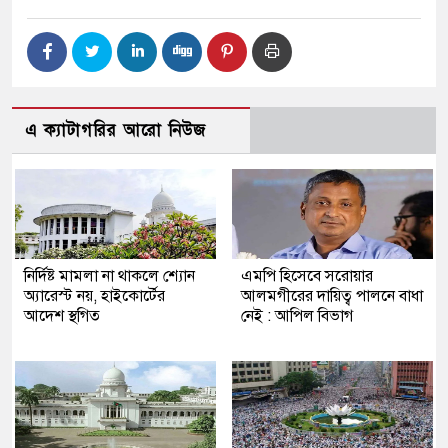
এ ক্যাটাগরির আরো নিউজ
নির্দিষ্ট মামলা না থাকলে শ্যোন
এমপি​ হিসেবে সরোয়ার
অ্যারেস্ট নয়, হাইকোর্টের
আলমগীরের দায়িত্ব পালনে বাধা
আদেশ স্থগিত
নেই : আপিল বিভাগ