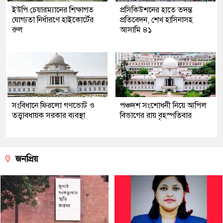
ইউপি চেয়ারম্যানের শিক্ষাগত
প্রসিকিউশনের হাতে তদন্ত
যোগ্যতা নির্ধারণে হাইকোর্টের
প্রতিবেদন, শেখ হাসিনাসহ
রুল
আসামি ৪১
সংবিধানে ফিরলো গণভোট ও
পঞ্চদশ সংশোধনী নিয়ে আপিল
তত্ত্বাবধায়ক সরকার ব্যবস্থা
বিভাগের রায় বৃহস্পতিবার
জনপ্রিয়