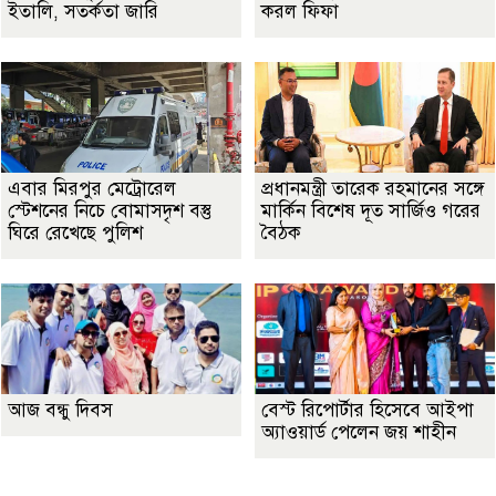
ইতালি, সতর্কতা জারি
করল ফিফা
এবার মিরপুর মেট্রোরেল
প্রধানমন্ত্রী তারেক রহমানের সঙ্গে
স্টেশনের নিচে বোমাসদৃশ বস্তু
মার্কিন বিশেষ দূত সার্জিও গরের
ঘিরে রেখেছে পুলিশ
বৈঠক
আজ বন্ধু দিবস
বেস্ট রিপোর্টার হিসেবে আইপা
অ্যাওয়ার্ড পেলেন জয় শাহীন