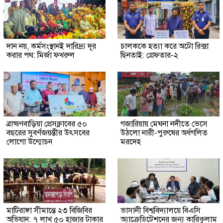
দান নয়, কর্মসংস্থানই দারিদ্র্য দূর
চালককে হত্যা করে অটো রিক্সা
করার পথ: মির্জা ফখরুল
ছিনতাই: গ্রেফতার-২
ব্রাহ্মণবাড়িয়া প্রেসক্লাবের ৫০
গজারিয়ায় মেঘনা নদীতে ভেসে
বছরের সুবর্ণজয়ন্তীর উৎসবের
উঠলো নারী-পুরুষের অর্ধগলিত
লোগো উন্মোচন
মরদেহ
মাটিরাঙ্গা সীমান্তে ২৩ বিজিবির
ভাসানী বিশ্ববিদ্যালয়ে বিএসি
অভিযান: ৭ লাখ ৫০ হাজার টাকার
অ্যাক্রেডিটেশনের জন্য কারিকুলাম