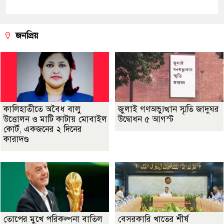
জনপ্রিয়
কালিহাতীতে অবৈধ বালু
জুলাই গণঅভ্যুত্থান স্মৃতি জাদুঘর
উত্তোলন ও মাটি কাটায় মোবাইল
উদ্বোধন ৫ আগস্ট
কোর্ট, একজনের ২ দিনের
কারাদণ্ড
তোপের মুখে পরিকল্পনা বাতিল
বেসরকারি খাতের শীর্ষ