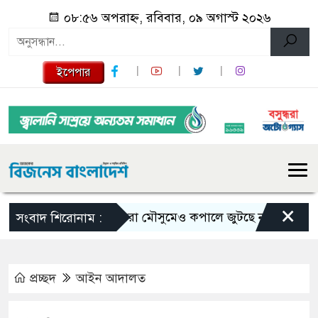
০৮:৫৬ অপরাহ্ন, রবিবার, ০৯ অগাস্ট ২০২৬
ইপেপার
×
ভরা মৌসুমেও কপালে জুটছে না ইলিশ, দাম বে
সংবাদ শিরোনাম :
প্রচ্ছদ
আইন আদালত