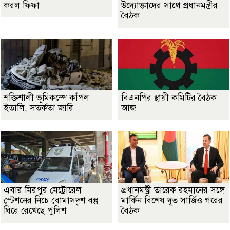
করল ফিফা
উদ্যোক্তাদের সাথে প্রধানমন্ত্রীর
বৈঠক
শক্তিশালী ভূমিকম্পে কাঁপল
বিএনপির স্থায়ী কমিটির বৈঠক
ইতালি, সতর্কতা জারি
আজ
এবার মিরপুর মেট্রোরেল
প্রধানমন্ত্রী তারেক রহমানের সঙ্গে
স্টেশনের নিচে বোমাসদৃশ বস্তু
মার্কিন বিশেষ দূত সার্জিও গরের
ঘিরে রেখেছে পুলিশ
বৈঠক