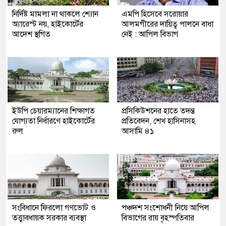
নির্দিষ্ট মামলা না থাকলে শ্যোন
এমপি​ হিসেবে সরোয়ার
অ্যারেস্ট নয়, হাইকোর্টের
আলমগীরের দায়িত্ব পালনে বাধা
আদেশ স্থগিত
নেই : আপিল বিভাগ
ইউপি চেয়ারম্যানের শিক্ষাগত
প্রসিকিউশনের হাতে তদন্ত
যোগ্যতা নির্ধারণে হাইকোর্টের
প্রতিবেদন, শেখ হাসিনাসহ
রুল
আসামি ৪১
সংবিধানে ফিরলো গণভোট ও
পঞ্চদশ সংশোধনী নিয়ে আপিল
তত্ত্বাবধায়ক সরকার ব্যবস্থা
বিভাগের রায় বৃহস্পতিবার