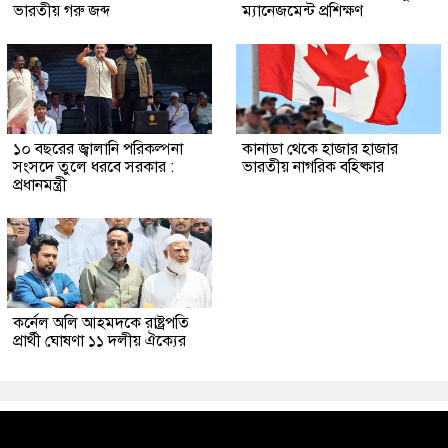
ভারতীয় গরু জব্দ
ম্যানেজমেন্ট প্রশিক্ষণ
১০ বছরের জ্বালানি পরিকল্পনা
কানাডা থেকে হাজার হাজার
সংসদে তুলে ধরবে সরকার :
ভারতীয় নাগরিক বহিষ্কার
প্রধানমন্ত্রী
কর্নেল অলি আহমদকে রাষ্ট্রপতি
প্রার্থী ঘোষণা ১১ দলীয় ঐক্যের