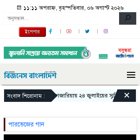
১১:১১ অপরাহ্ন, বৃহস্পতিবার, ০৬ অগাস্ট ২০২৬
ইপেপার
×
গজারিয়ায় ২৪ জুলাইয়ের স্মৃতিচারণ: গুম
সংবাদ শিরোনাম :
পারভেজের গান