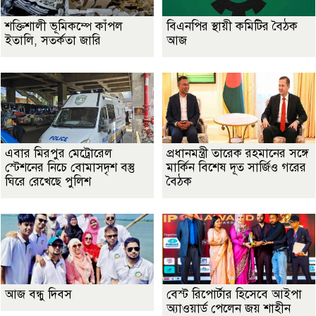
শক্তিশালী ভূমিকম্পে কাঁপল
বিএনপির স্থায়ী কমিটির বৈঠক
ইতালি, সতর্কতা জারি
আজ
এবার মিরপুর মেট্রোরেল
প্রধানমন্ত্রী তারেক রহমানের সঙ্গে
স্টেশনের নিচে বোমাসদৃশ বস্তু
মার্কিন বিশেষ দূত সার্জিও গরের
ঘিরে রেখেছে পুলিশ
বৈঠক
আজ বন্ধু দিবস
বেস্ট রিপোর্টার হিসেবে আইপা
অ্যাওয়ার্ড পেলেন জয় শাহীন