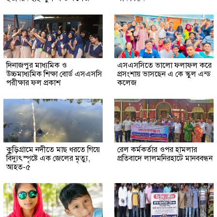
দিনাজপুর মাধ্যমিক ও
এসএসসিতে ভালো ফলাফল করে
উচ্চমাধ্যমিক শিক্ষা বোর্ড এসএসসি
প্রসংশায় ভাসছেন এ কে স্কুল এন্ড
পরীক্ষার ফল প্রকাশ
কলেজ
কুুড়িগ্রা‌মে নদীতে মাছ ধরতে গিয়ে
রেল কর্মকর্তার ওপর হামলার
বিদ্যুৎস্পৃষ্টে এক জেলের মৃত্যু,
প্রতিবাদে লালমনিরহাটে মানববন্ধন
আহত-৫