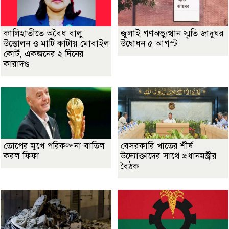
কালিহাতীতে অবৈধ বালু
জুলাই গণঅভ্যুত্থান স্মৃতি জাদুঘর
উত্তোলন ও মাটি কাটায় মোবাইল
উদ্বোধন ৫ আগস্ট
কোর্ট, একজনের ২ দিনের
কারাদণ্ড
তোপের মুখে পরিকল্পনা বাতিল
বেসরকারি খাতের শীর্ষ
করল ফিফা
উদ্যোক্তাদের সাথে প্রধানমন্ত্রীর
বৈঠক