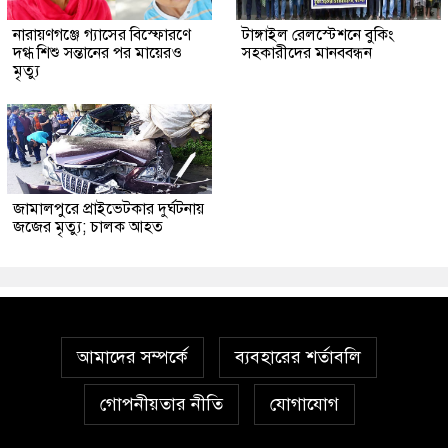
নারায়ণগঞ্জে গ্যাসের বিস্ফোরণে
টাঙ্গাইল রেলস্টেশনে বুকিং
দগ্ধ শিশু সন্তানের পর মায়েরও
সহকারীদের মানববন্ধন
মৃত্যু
জামালপুরে প্রাইভেটকার দুর্ঘটনায়
জজের মৃত্যু; চালক আহত
আমাদের সম্পর্কে
ব্যবহারের শর্তাবলি
গোপনীয়তার নীতি
যোগাযোগ