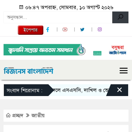
০৬:৪৭ অপরাহ্ন, সোমবার, ১০ অগাস্ট ২০২৬
ইপেপার
×
শ্রীমঙ্গলে এসএসসি, দাখিল ও ভোকেশনালে জিপ
সংবাদ শিরোনাম :
প্রচ্ছদ
জাতীয়