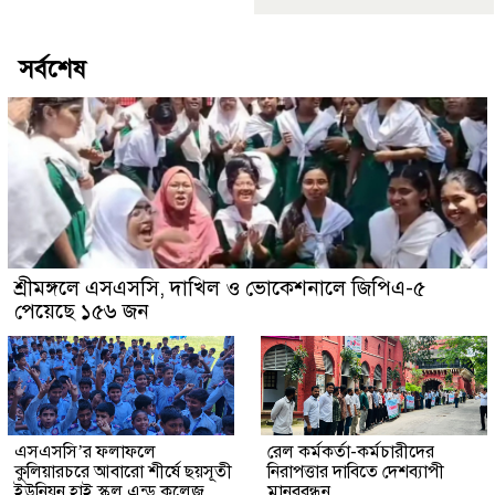
সর্বশেষ
শ্রীমঙ্গলে এসএসসি, দাখিল ও ভোকেশনালে জিপিএ-৫
পেয়েছে ১৫৬ জন
এসএসসি’র ফলাফলে
রেল কর্মকর্তা-কর্মচারীদের
কুলিয়ারচরে আবারো শীর্ষে ছয়সূতী
নিরাপত্তার দাবিতে দেশব্যাপী
ইউনিয়ন হাই স্কুল এন্ড কলেজ
মানববন্ধন