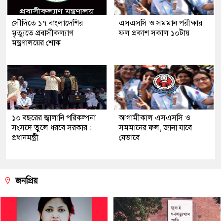
সৌ‌দিতে ১৭ বাংলাদেশির
এসএসসি ও সমমান পরীক্ষার
মৃত্যুতে প্রবাসীকল্যাণ
ফল প্রকাশ সকাল ১০টায়
মন্ত্রণালয়ের শোক
১০ বছরের জ্বালানি পরিকল্পনা
আগামীকাল এসএসসি ও
সংসদে তুলে ধরবে সরকার :
সমমানের ফল, জানা যাবে
প্রধানমন্ত্রী
যেভাবে
জনপ্রিয়