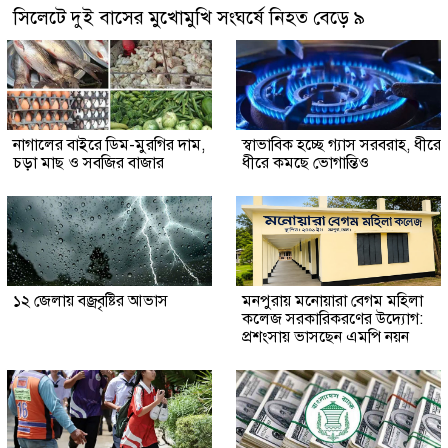
সিলেটে দুই বাসের মুখোমুখি সংঘর্ষে নিহত বেড়ে ৯
নাগালের বাইরে ডিম-মুরগির দাম,
স্বাভাবিক হচ্ছে গ্যাস সরবরাহ, ধীরে
চড়া মাছ ও সবজির বাজার
ধীরে কমছে ভোগান্তিও
১২ জেলায় বজ্রবৃষ্টির আভাস
মনপুরায় মনোয়ারা বেগম মহিলা
কলেজ সরকারিকরণের উদ্যোগ:
প্রশংসায় ভাসছেন এমপি নয়ন