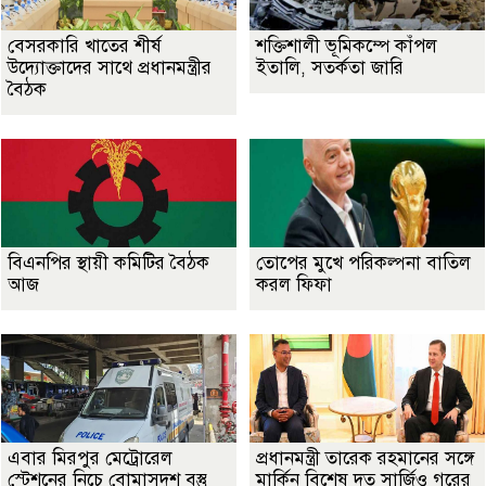
বেসরকারি খাতের শীর্ষ
শক্তিশালী ভূমিকম্পে কাঁপল
উদ্যোক্তাদের সাথে প্রধানমন্ত্রীর
ইতালি, সতর্কতা জারি
বৈঠক
বিএনপির স্থায়ী কমিটির বৈঠক
তোপের মুখে পরিকল্পনা বাতিল
আজ
করল ফিফা
এবার মিরপুর মেট্রোরেল
প্রধানমন্ত্রী তারেক রহমানের সঙ্গে
স্টেশনের নিচে বোমাসদৃশ বস্তু
মার্কিন বিশেষ দূত সার্জিও গরের