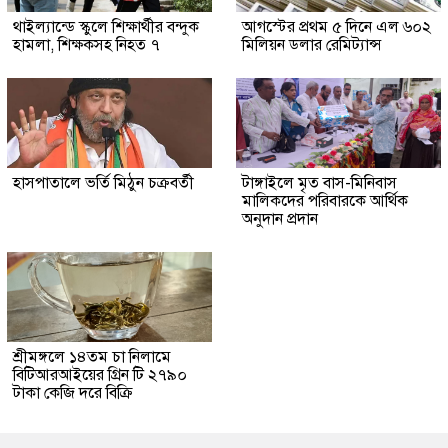
থাইল্যান্ডে স্কুলে শিক্ষার্থীর বন্দুক
আগস্টের প্রথম ৫ দিনে এল ৬০২
হামলা, শিক্ষকসহ নিহত ৭
মিলিয়ন ডলার রেমিট্যান্স
হাসপাতালে ভর্তি মিঠুন চক্রবর্তী
টাঙ্গাইলে মৃত বাস-মিনিবাস
মালিকদের পরিবারকে আর্থিক
অনুদান প্রদান
শ্রীমঙ্গলে ১৪তম চা নিলামে
বিটিআরআইয়ের গ্রিন টি ২৭৯০
টাকা কেজি দরে বিক্রি