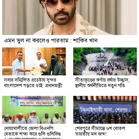
এমন ভুল না করলেও পারতাম : শাকিব খান
সবার সম্মিলিত প্রচেষ্টায় সুন্দর
সীতাকুণ্ডের ঝর্ণায় বর্ষার উচ্ছ্বাস,
বাংলাদেশ গড়তে চাই: প্রধানমন্ত্রী
স্থানীয় অর্থনীতিতে নতুন গতি
নোয়াখালীতে জেলা বিএনপি
শেরপুরে সীমান্তে ৬শ বোতল
নেতাকে লক্ষ্য করে গুলি গুলিবিদ্ধ
ভারতীয় মদ জব্দ!