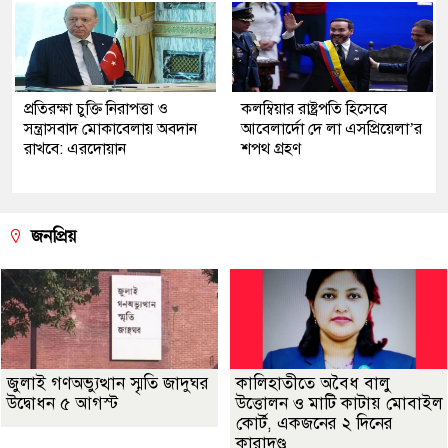
প্রতিরক্ষা চুক্তি নিরাপত্তা ও
কলম্বিয়ার রাষ্ট্রপতি হিসেবে
সন্ত্রাসবাদ মোকাবেলায় অবদান
আবেলার্দো দে লা এসপ্রিয়েলা’র
রাখবে: এরদোয়ান
শপথ গ্রহণ
জনপ্রিয়
জুলাই গণঅভ্যুত্থান স্মৃতি জাদুঘর
কালিহাতীতে অবৈধ বালু
উদ্বোধন ৫ আগস্ট
উত্তোলন ও মাটি কাটায় মোবাইল
কোর্ট, একজনের ২ দিনের
কারাদণ্ড