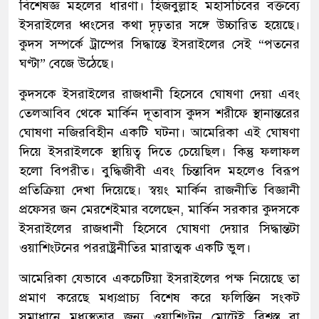
বিশেষজ্ঞ মহলের ধারণা। হিজবুল্লাহ মহাসচিবের বক্তব্যে
ইসরাইলের ধ্বংসের কথা দৃঢ়তার সঙ্গে উচ্চারিত হয়েছে।
কুদস সম্পর্কে ট্রাম্পের সিদ্ধান্তে ইসরাইলের সেই “পতনের
ঘণ্টা” বেজে উঠেছে।
কুদসকে ইসরাইলের রাজধানী হিসেবে ঘোষণা দেয়া এবং
তেলআবিব থেকে মার্কিন দূতাবাস কুদস শরীফে স্থানান্তরের
ঘোষণা নজিরবিহীন একটি ঘটনা। আমেরিকা এই ঘোষণা
দিয়ে ইসরাইলকে স্থায়িত্ব দিতে চেয়েছিল। কিন্তু ফলাফল
হলো বিপরীত। বুদ্ধিজীবী এবং চিন্তাবিদ মহলেও বিরূপ
প্রতিক্রিয়া দেখা দিয়েছে। স্বয়ং মার্কিন রাজনীতি বিজ্ঞানী
প্রফেসর জন মেরশেইমার বলেছেন, মার্কিন সরকার কুদসকে
ইসরাইলের রাজধানী হিসেবে ঘোষণা দেয়ার সিদ্ধান্তটা
ওয়াশিংটনের পররাষ্ট্রনীতির মারাত্মক একটি ভুল।
আমেরিকা যেভাবে একচেটিয়া ইসরাইলের পক্ষ নিয়েছে তা
প্রমাণ করেছে মধ্যপ্রাচ্য বিশেষ করে ফলিস্তিন সংকট
সমাধানে মধ্যস্থতার জন্য ওয়াশিংটন মোটেই বিশ্বস্ত বা