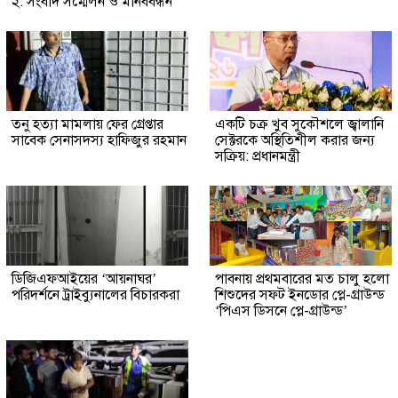
২: সংবাদ সম্মেলন ও মানববন্ধন
তনু হত্যা মামলায় ফের গ্রেপ্তার
একটি চক্র খুব সুকৌশলে জ্বালানি
সাবেক সেনাসদস্য হাফিজুর রহমান
সেক্টরকে অস্থিতিশীল করার জন্য
সক্রিয়: প্রধানমন্ত্রী
ডিজিএফআইয়ের ‘আয়নাঘর’
পাবনায় প্রথমবারের মত চালু হলো
পরিদর্শনে ট্রাইব্যুনালের বিচারকরা
শিশুদের সফট ইনডোর প্লে-গ্রাউন্ড
‘পিএস ডিসনে প্লে-গ্রাউন্ড’