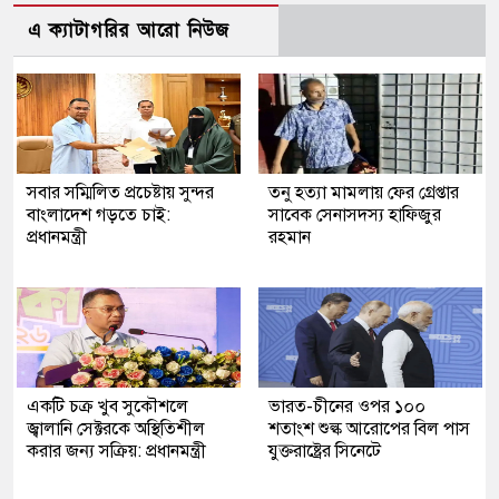
এ ক্যাটাগরির আরো নিউজ
সবার সম্মিলিত প্রচেষ্টায় সুন্দর
তনু হত্যা মামলায় ফের গ্রেপ্তার
বাংলাদেশ গড়তে চাই:
সাবেক সেনাসদস্য হাফিজুর
প্রধানমন্ত্রী
রহমান
একটি চক্র খুব সুকৌশলে
ভারত-চীনের ওপর ১০০
জ্বালানি সেক্টরকে অস্থিতিশীল
শতাংশ শুল্ক আরোপের বিল পাস
করার জন্য সক্রিয়: প্রধানমন্ত্রী
যুক্তরাষ্ট্রের সিনেটে