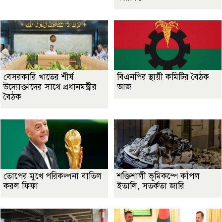
বেসরকারি খাতের শীর্ষ
বিএনপির স্থায়ী কমিটির বৈঠক
উদ্যোক্তাদের সাথে প্রধানমন্ত্রীর
আজ
বৈঠক
তোপের মুখে পরিকল্পনা বাতিল
শক্তিশালী ভূমিকম্পে কাঁপল
করল ফিফা
ইতালি, সতর্কতা জারি