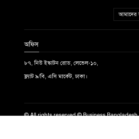
আমাদের স
অফিস
৮৭, নিউ ইস্কাটন রোড, লেভেল-১০,
ফ্ল্যাট ৯/বি, এসি মার্কেট, ঢাকা।
© All rights reserved © Business Bangladesh