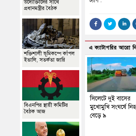
ট্যাগ :
উদ্যোক্তাদের সাথে
প্রধানমন্ত্রীর বৈঠক
এ ক্যাটাগরির আরো 
শক্তিশালী ভূমিকম্পে কাঁপল
ইতালি, সতর্কতা জারি
সিলেটে দুই বাসের
বিএনপির স্থায়ী কমিটির
মুখোমুখি সংঘর্ষে নি
বৈঠক আজ
বেড়ে ৯