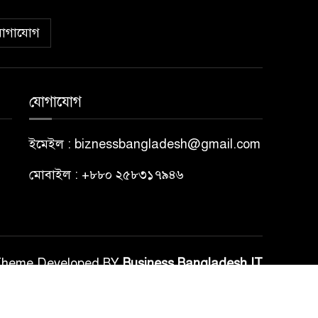
োগাযোগ
যোগাযোগ
ইমেইল : biznessbangladesh@gmail.com
মোবাইল : +৮৮০ ২৫৮৩১৭৯৪৬
Theme Developed BY
Business Bangladesh IT