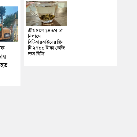
শ্রীমঙ্গলে ১৪তম চা
নিলামে
বিটিআরআইয়ের গ্রিন
তিক
টি ২৭৯০ টাকা কেজি
দরে বিক্রি
কায়
আহত