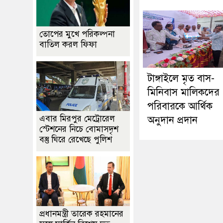
তোপের মুখে পরিকল্পনা
বাতিল করল ফিফা
টাঙ্গাইলে মৃত বাস-
মিনিবাস মালিকদের
পরিবারকে আর্থিক
এবার মিরপুর মেট্রোরেল
অনুদান প্রদান
স্টেশনের নিচে বোমাসদৃশ
বস্তু ঘিরে রেখেছে পুলিশ
প্রধানমন্ত্রী তারেক রহমানের