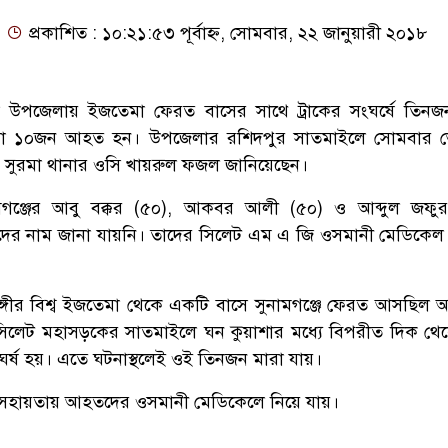
প্রকাশিত : ১০:২১:৫৩ পূর্বাহ্ন, সোমবার, ২২ জানুয়ারী ২০১৮
মা উপজেলায় ইজতেমা ফেরত বাসের সাথে ট্রাকের সংঘর্ষে তিন
ো ১০জন আহত হন। উপজেলার রশিদপুর সাতমাইলে সোমবার 
ষিণ সুরমা থানার ওসি খায়রুল ফজল জানিয়েছেন।
মগঞ্জের আবু বক্কর (৫০), আকবর আলী (৫০) ও আব্দুল জফুর
ের নাম জানা যায়নি। তাদের সিলেট এম এ জি ওসমানী মেডিকে
্গীর বিশ্ব ইজতেমা থেকে একটি বাসে সুনামগঞ্জে ফেরত আসছিল অ
া-সিলেট মহাসড়কের সাতমাইলে ঘন কুয়াশার মধ্যে বিপরীত দিক থ
ংঘর্ষ হয়। এতে ঘটনাস্থলেই ওই তিনজন মারা যায়।
ের সহায়তায় আহতদের ওসমানী মেডিকেলে নিয়ে যায়।