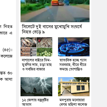
জন নিহত
সিলেটে দুই বাসের মুখোমুখি সংঘর্ষে
নিহত বেড়ে ৯
ভোরে এ
 (৪৫)।
ল কলেজে
নাগালের বাইরে ডিম-
স্বাভাবিক হচ্ছে গ্যাস
মুরগির দাম, চড়া মাছ
সরবরাহ, ধীরে ধীরে
ও সবজির বাজার
কমছে ভোগান্তিও
ন্তত ৩০
েকে আসা
১২ জেলায় বজ্রবৃষ্টির
মনপুরায় মনোয়ারা
আভাস
বেগম মহিলা কলেজ