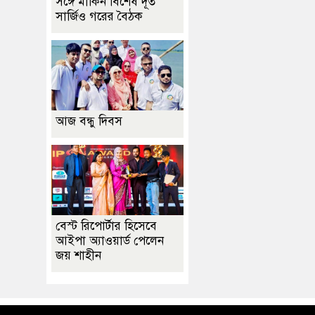
সঙ্গে মার্কিন বিশেষ দূত
সার্জিও গরের বৈঠক
আজ বন্ধু দিবস
বেস্ট রিপোর্টার হিসেবে
আইপা অ্যাওয়ার্ড পেলেন
জয় শাহীন