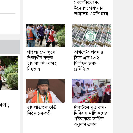
সরকারিকরণের
উদ্যোগ: প্রশংসায়
ভাসছেন এমপি নয়ন
থাইল্যান্ডে স্কুলে
আগস্টের প্রথম ৫
শিক্ষার্থীর বন্দুক
দিনে এল ৬০২
হামলা, শিক্ষকসহ
মিলিয়ন ডলার
নিহত ৭
রেমিট্যান্স
ামলা,
হাসপাতালে ভর্তি
টাঙ্গাইলে মৃত বাস-
মিঠুন চক্রবর্তী
মিনিবাস মালিকদের
পরিবারকে আর্থিক
অনুদান প্রদান