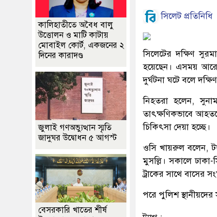
সিলেট প্রতিনিধি
কালিহাতীতে অবৈধ বালু
উত্তোলন ও মাটি কাটায়
মোবাইল কোর্ট, একজনের ২
সিলেটের দক্ষিণ সুর
দিনের কারাদণ্ড
হয়েছেন। এসময় আর
দুর্ঘটনা ঘটে বলে দক্
নিহতরা হলেন, সুনা
তাৎক্ষণিকভাবে আহতদ
চিকিৎসা দেয়া হচ্ছে।
জুলাই গণঅভ্যুত্থান স্মৃতি
জাদুঘর উদ্বোধন ৫ আগস্ট
ওসি খায়রুল বলেন, টঙ
মুসল্লি। সকালে ঢাক
ট্রাকের সাথে বাসের স
পরে পুলিশ স্থানীয়দ
বেসরকারি খাতের শীর্ষ