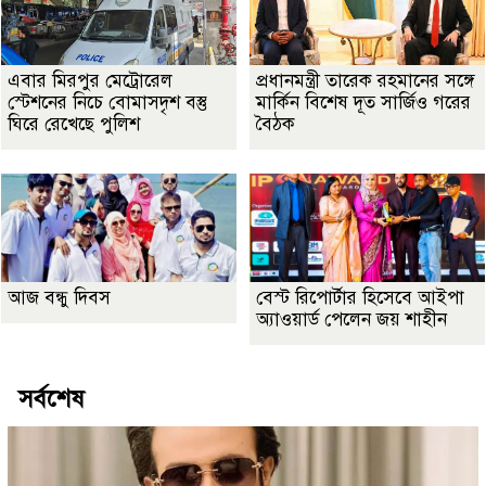
এবার মিরপুর মেট্রোরেল
প্রধানমন্ত্রী তারেক রহমানের সঙ্গে
স্টেশনের নিচে বোমাসদৃশ বস্তু
মার্কিন বিশেষ দূত সার্জিও গরের
ঘিরে রেখেছে পুলিশ
বৈঠক
আজ বন্ধু দিবস
বেস্ট রিপোর্টার হিসেবে আইপা
অ্যাওয়ার্ড পেলেন জয় শাহীন
সর্বশেষ