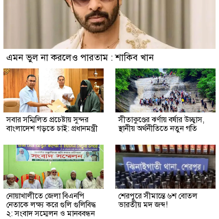
এমন ভুল না করলেও পারতাম : শাকিব খান
সবার সম্মিলিত প্রচেষ্টায় সুন্দর
সীতাকুণ্ডের ঝর্ণায় বর্ষার উচ্ছ্বাস,
বাংলাদেশ গড়তে চাই: প্রধানমন্ত্রী
স্থানীয় অর্থনীতিতে নতুন গতি
নোয়াখালীতে জেলা বিএনপি
শেরপুরে সীমান্তে ৬শ বোতল
নেতাকে লক্ষ্য করে গুলি গুলিবিদ্ধ
ভারতীয় মদ জব্দ!
২: সংবাদ সম্মেলন ও মানববন্ধন