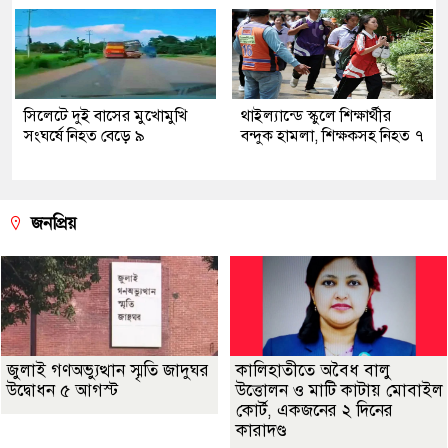
সিলেটে দুই বাসের মুখোমুখি
থাইল্যান্ডে স্কুলে শিক্ষার্থীর
সংঘর্ষে নিহত বেড়ে ৯
বন্দুক হামলা, শিক্ষকসহ নিহত ৭
জনপ্রিয়
জুলাই গণঅভ্যুত্থান স্মৃতি জাদুঘর
কালিহাতীতে অবৈধ বালু
উদ্বোধন ৫ আগস্ট
উত্তোলন ও মাটি কাটায় মোবাইল
কোর্ট, একজনের ২ দিনের
কারাদণ্ড