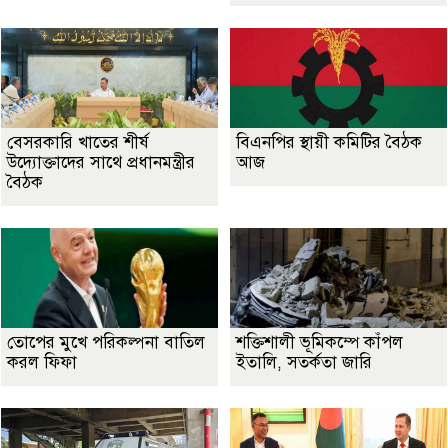
বেসরকারি খাতের শীর্ষ
বিএনপির স্থায়ী কমিটির বৈঠক
উদ্যোক্তাদের সাথে প্রধানমন্ত্রীর
আজ
বৈঠক
তোপের মুখে পরিকল্পনা বাতিল
শক্তিশালী ভূমিকম্পে কাঁপল
করল ফিফা
ইতালি, সতর্কতা জারি