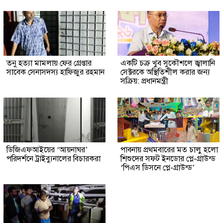
তনু হত্যা মামলায় ফের গ্রেপ্তার
একটি চক্র খুব সুকৌশলে জ্বালানি
সাবেক সেনাসদস্য হাফিজুর রহমান
সেক্টরকে অস্থিতিশীল করার জন্য
সক্রিয়: প্রধানমন্ত্রী
ডিজিএফআইয়ের ‘আয়নাঘর’
পাবনায় প্রথমবারের মত চালু হলো
পরিদর্শনে ট্রাইব্যুনালের বিচারকরা
শিশুদের সফট ইনডোর প্লে-গ্রাউন্ড
‘পিএস ডিসনে প্লে-গ্রাউন্ড’