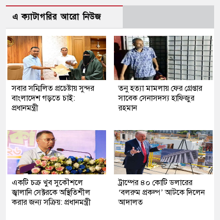
এ ক্যাটাগরির আরো নিউজ
সবার সম্মিলিত প্রচেষ্টায় সুন্দর
তনু হত্যা মামলায় ফের গ্রেপ্তার
বাংলাদেশ গড়তে চাই:
সাবেক সেনাসদস্য হাফিজুর
প্রধানমন্ত্রী
রহমান
একটি চক্র খুব সুকৌশলে
ট্রাম্পের ৪০ কোটি ডলারের
জ্বালানি সেক্টরকে অস্থিতিশীল
‘বলরুম প্রকল্প’ আটকে দিলেন
করার জন্য সক্রিয়: প্রধানমন্ত্রী
আদালত