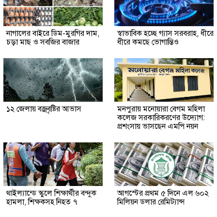
নাগালের বাইরে ডিম-মুরগির দাম,
স্বাভাবিক হচ্ছে গ্যাস সরবরাহ, ধীরে
চড়া মাছ ও সবজির বাজার
ধীরে কমছে ভোগান্তিও
১২ জেলায় বজ্রবৃষ্টির আভাস
মনপুরায় মনোয়ারা বেগম মহিলা
কলেজ সরকারিকরণের উদ্যোগ:
প্রশংসায় ভাসছেন এমপি নয়ন
থাইল্যান্ডে স্কুলে শিক্ষার্থীর বন্দুক
আগস্টের প্রথম ৫ দিনে এল ৬০২
হামলা, শিক্ষকসহ নিহত ৭
মিলিয়ন ডলার রেমিট্যান্স