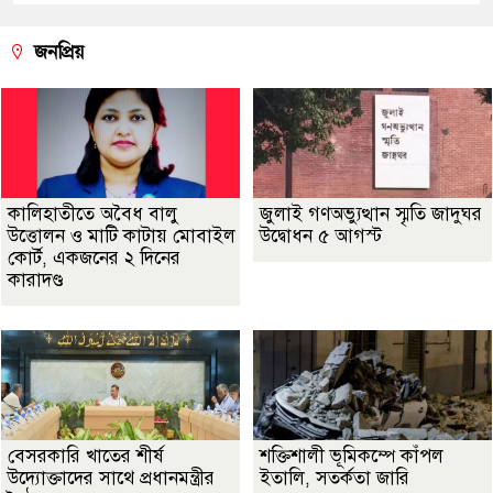
জনপ্রিয়
কালিহাতীতে অবৈধ বালু
জুলাই গণঅভ্যুত্থান স্মৃতি জাদুঘর
উত্তোলন ও মাটি কাটায় মোবাইল
উদ্বোধন ৫ আগস্ট
কোর্ট, একজনের ২ দিনের
কারাদণ্ড
বেসরকারি খাতের শীর্ষ
শক্তিশালী ভূমিকম্পে কাঁপল
উদ্যোক্তাদের সাথে প্রধানমন্ত্রীর
ইতালি, সতর্কতা জারি