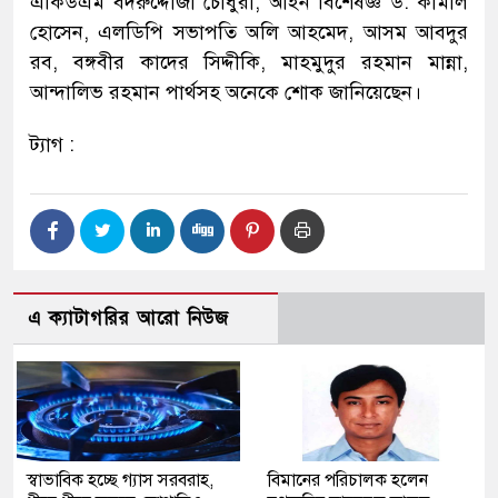
একিউএম বদরুদ্দোজা চৌধুরী, আইন বিশেষজ্ঞ ড. কামাল
হোসেন, এলডিপি সভাপতি অলি আহমেদ, আসম আবদুর
রব, বঙ্গবীর কাদের সিদ্দীকি, মাহমুদুর রহমান মান্না,
আন্দালিভ রহমান পার্থসহ অনেকে শোক জানিয়েছেন।
ট্যাগ :
এ ক্যাটাগরির আরো নিউজ
স্বাভাবিক হচ্ছে গ্যাস সরবরাহ,
বিমানের পরিচালক হলেন