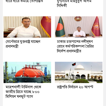
ধীরে ধীরে কমছে ভোগান্তিও
যুগ্মসচিব মাহবুবুল আলম
সিদ্দিকী
সেপ্টেম্বরে যুক্তরাষ্ট্র যাচ্ছেন
ঢাকার চারপাশের নদীদূষণ
প্রধানমন্ত্রী
রোধে কর্মপরিকল্পনা তৈরির
নির্দেশ প্রধানমন্ত্রীর
মহেশখালী টার্মিনাল থেকে
রাষ্ট্রপতি নির্বাচন ২০ আগস্ট
জাতীয় গ্রিডে যাচ্ছে ৮০০
মিলিয়ন ঘনফুট গ্যাস