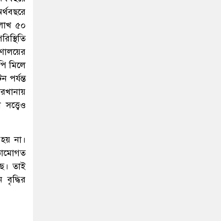
র্থবছরে
লাখ ৫০
িস্থিতি
রণালয়ের
পি মিলে
 পর্যন্ত
ারখানায়
ত্ত্বেও
হয় না।
ঠামোগত
ছে। তাই
বৃদ্ধির