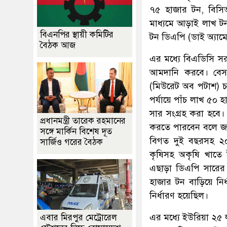
৭৫ হাজার টন, বিসি
মাধ্যমে আড়াই লাখ টন
বিএনপির স্থায়ী কমিটির
টন ডিএপি (ডাই অ্যাম
বৈঠক আজ
এর মধ্যে বিএডিসি স
আমদানি করবে। বেস
(মিউরেট অব পটাশ) চা
পর্যায়ে পাঁচ লাখ ৫
সার সংগ্রহ করা হবে
প্রধানমন্ত্রী তারেক রহমানের
করতে পারবেন বলে জানি
সঙ্গে মার্কিন বিশেষ দূত
বিগত দুই বছরসহ ২০১
সার্জিও গরের বৈঠক
কৃষিসহ অকৃষি খাতে 
এছাড়া ডিএপি সারের 
হাজার টন বাড়িয়ে নি
নির্ধারণ হয়েছিল।
এর মধ্যে ইউরিয়া ২৫
এবার মিরপুর মেট্রোরেল