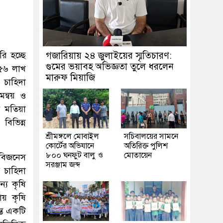
ি হচ্ছে
গজারিয়ায় ২৪ জুলাইয়ের স্মৃতিচারণ:
গুমের ভয়াবহ অভিজ্ঞতা তুলে ধরলেন
 ৫৬ লাখ
মারুফ মিয়াজি
 চাহিদা
মন্বয় ও
ন মতিয়া
বিভিন্ন
শ্রীমঙ্গলে মোবাইল
সচিবালয়ের সামনে
কোর্টের অভিযানে
অতিরিক্ত পুলিশ
৮০০ ঘনফুট বালু ও
মোতায়েন
ক বিজনেস
সরঞ্জাম জব্দ
র চাহিদা
ন্য কৃষি
ায় কৃষি
্ত একটি