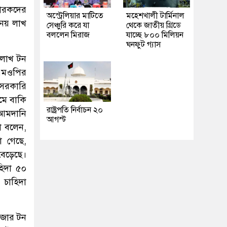
ারকদের
অস্ট্রেলিয়ার মাটিতে
মহেশখালী টার্মিনাল
 নয় লাখ
সেঞ্চুরি করে যা
থেকে জাতীয় গ্রিডে
বললেন মিরাজ
যাচ্ছে ৮০০ মিলিয়ন
ঘনফুট গ্যাস
 লাখ টন
এমওপির
 সরকারি
মে বাকি
রাষ্ট্রপতি নির্বাচন ২০
 আমদানি
আগস্ট
া বলেন,
া গেছে,
বেড়েছে।
হিদা ৫০
 চাহিদা
াজার টন