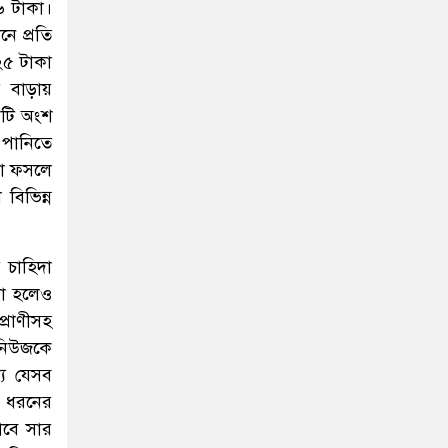
৬ টাকা।
ে প্রতি
২৫ টাকা
র বাড়ায়
একটি অংশ
র পানিতে
নো ফসলে
বিভিন্ন
র চাহিদা
না হলেও
্রাণীসহ
 নিউজকে
যে যেসব
া ধরনের
াবে সার