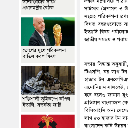
প্রস্তাব মন্ত্রণালয়ে পা
উদ্যোক্তাদের সাথে
প্রধানমন্ত্রীর বৈঠক
সচিবের (প্রশাসন ও 
সংগ্রহ পরিকল্পনা প্র
বিগত বছরগুলোতে সারে
ইত্যাদি বিষয় পর্যাল
জাতীয় সমন্বয় ও পরামর
তোপের মুখে পরিকল্পনা
বাতিল করল ফিফা
সভার সিদ্ধান্ত অনু
টিএসপি, নয় লাখ ট
হাজার টন এনকেপিএ
এমোনিয়াম সালফেট, ৮
হবে বলেও জানান যুগ
শক্তিশালী ভূমিকম্পে কাঁপল
প্রতিষ্ঠান বাংলাদেশ 
ইতালি, সতর্কতা জারি
বিসিআইসি অন্য দেশের 
লাখ ৫০ হাজার টন সার
বাংলাদেশ কৃষি উন্নয়ন 