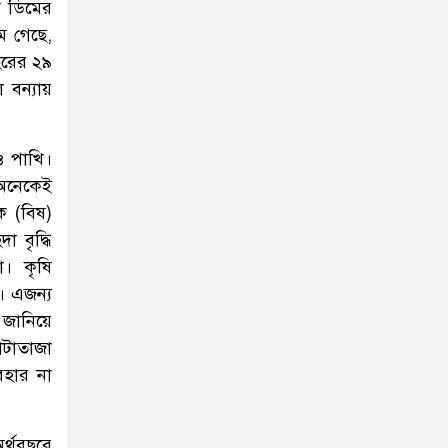
া ডিমের
ে গেছে,
ছরের ২৯
 বন্যায়
ও পাখি।
 অনেকেই
ক (বিষ)
 বৃদ্ধি
া। কৃষি
। এজন্য
 জানিয়ে
োটাতাজা
বহার না
র্থবছরে