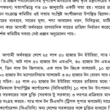
ঠায়। এ প্রস্তাব পর্যালোচনাসহ সুপারিশ প্রণয়নের জন্য কৃষি মন্ত্রণালয়ের 
উপকরণ) সভাপতিত্বে গত ২৮ জানুয়ারি একটি সভা হয়। সারের চ
ণয়ন সংক্রান্ত কমিটির ওই সভায় সংশ্লিষ্ট অংশীজনরা উপস্থিত ছিলে
র ব্যবহার, সারের মূল্য, শস্য আবাদের ধরন, নিবিড়তা, মাটির স্
োচনা করে আগামী অর্থবছরে রাসায়নিক সারের চাহিদা নির্ধারণ করে
্শক কমিটির সভায় সেই প্রস্তাব অনুমোদন পায়।
যায়ী, আগামী অর্থবছরে দেশে ২৫ লাখ ৫০ হাজার টন ইউরিয়া, সাত
ন ডিএপি, আট লাখ ৫০ হাজার টন এমওপি, ৩০ হাজার টন এমএ
স, তিন লাখ টন জিপসাম, এক লাখ টন জিংক সালফেট, ১০ হা
০ হাজার টন ম্যাগনেসিয়াম সালফেট ও ৪০ হাজার টন বোরন সার 
্ম সচিব। ২৫ লাখ ৫০ হাজার টন ইউরিয়া সারের চাহিদার মধ্যে
কেমিক্যাল ইন্ডাস্ট্রিজ কর্পোরেশন (বিসিআইসি) ১০ লাখ টন উৎপাদ
সরকারের সঙ্গে চুক্তি (সরকার টু সরকার) ও দরপত্র প্রক্রিয়ার মা
 সংগ্রহ করবে। সাত লাখ টন টিএসপি (ট্রিপল সুপার ফসফেট) সারে
কর্পোরেশন (বিএডিসি) অন্য দেশের সরকারের সঙ্গে চুক্তির মাধ্যমে