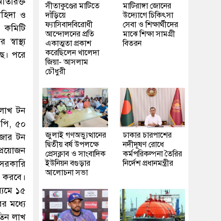
অতিরিক্ত
সীতাকুণ্ডের মাটিতে
মাটিরাঙ্গা জোনের
াহিদা ও
দাঁড়িয়ে
উদ্যোগে চিকিৎসা
ফ্যাসিবাদবিরোধী
সেবা ও শিক্ষার্থীদের
ন। কমিটি
আন্দোলনের প্রতি
মাঝে শিক্ষা সামগ্রী
বাস্থ্য
একাত্মতা প্রকাশ
বিতরন
করেছিলেন খালেদা
ছে। পরে
জিয়া- আসলাম
চৌধুরী
 লাখ টন
পি, ৫০
জুলাই গণঅভ্যুত্থানের
ঢাকার চারপাশের
জার টন
দ্বিতীয় বর্ষ উপলক্ষে
নদীদূষণ রোধে
প্রয়োজন
প্রেসক্লাব ও সাংবাদিক
কর্মপরিকল্পনা তৈরির
 সরকারি
ইউনিয়ন বগুড়ার
নির্দেশ প্রধানমন্ত্রীর
আলোচনা সভা
ন করবে।
ধ্যমে ১৫
র মধ্যে
 তিন লাখ