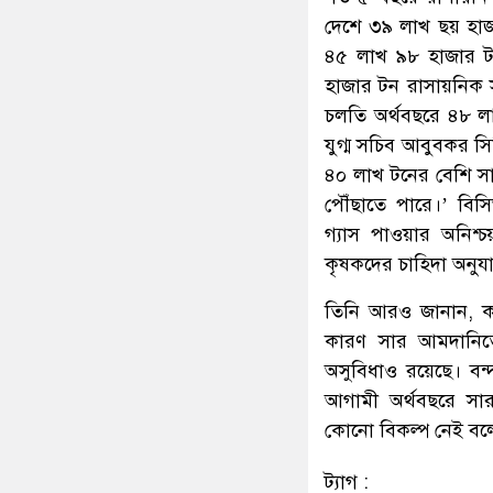
দেশে ৩৯ লাখ ছয় হাজ
৪৫ লাখ ৯৮ হাজার ট
হাজার টন রাসায়নিক স
চলতি অর্থবছরে ৪৮ লা
যুগ্ম সচিব আবুবকর সি
৪০ লাখ টনের বেশি সার
পৌঁছাতে পারে।’ বিস
গ্যাস পাওয়ার অনিশ্
কৃষকদের চাহিদা অনুযা
তিনি আরও জানান, ক
কারণ সার আমদানিত
অসুবিধাও রয়েছে। বন
আগামী অর্থবছরে সার 
কোনো বিকল্প নেই বল
ট্যাগ :