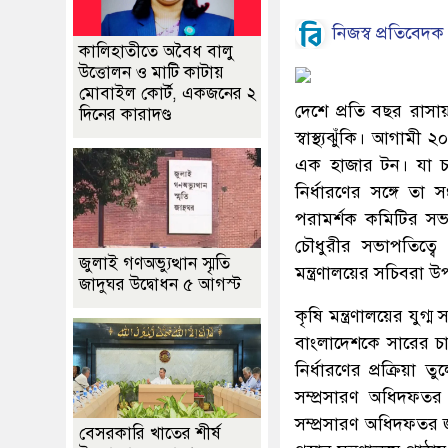
নিজস্ব প্রতিবেদক
কালিহাতীতে অবৈধ বালু
উত্তোলন ও মাটি কাটায়
মোবাইল কোর্ট, একজনের ২
দেশে প্রতি বছর রাসা
দিনের কারাদণ্ড
স্বাস্থ্যঝুঁকি। আগাম
এক হাজার টন। যা চ
নির্ধারণের সঙ্গে তা 
পরামর্শক কমিটির সভায়
চৌধুরীর সভাপতিত্বে
জুলাই গণঅভ্যুত্থান স্মৃতি
মন্ত্রণালয়ের সচিবরা উ
জাদুঘর উদ্বোধন ৫ আগস্ট
কৃষি মন্ত্রণালয়ের যুগ
বাংলাদেশকে সারের চাহ
নির্ধারণের প্রক্রিয়া 
সম্প্রসারণ অধিদফতর
সম্প্রসারণ অধিদফতর জ
বেসরকারি খাতের শীর্ষ