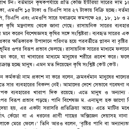
 টন। বর্তমানে কৃষকপর্যায়ে প্রতি কেজি ইউরিয়া সারের দাম ১
া, এমওপি ১৫ টাকা ও ডিএপি সার ২৭ টাকায় বিক্রি হচ্ছে। বর্তমান
ি, ডিএপি এবং এমওপি সারে যথাক্রমে কমপক্ষে ২৪, ১৮, ১৮ ও 
বলে কৃষি মন্ত্রণালয় থেকে জানা গেছে। রাসায়নিক সারের ব্যবহা
 বলে মনে করেন বিশেষজ্ঞসহ কৃষির সঙ্গে সংশ্লিষ্টরা। ব্যবহৃত সারের 
প্রকার ক্ষতিকারক উপাদানে পরিণত হয়ে পরবর্তীতে প্লাবন বা বৃষ্টি
ভূমির ওপর বিরূপ প্রভাব ফেলছে। রাসায়নিক সারের মাধ্যমে ফলা
হন করে, যা খাবারের মাধ্যমে মানুষের শরীরে প্রবেশ করে। ফলে 
রান্ত হচ্ছে মানুষ। এমন মত দিয়েছেন কৃষি সংশ্লিষ্ট কেউ কেউ।
ন কর্মকর্তা নাম প্রকাশ না করে বলেন, ক্রমবর্ধমান মানুষের খাদ্যে
াতে সার ব্যবহারের বিকল্প নেই। আমাদের দেশে সেভাবে গবেষণা 
াপক ব্যবহারের খারাপ দিক রয়েছে। এতে মানুষ ও অন্যান্য প
র ওপর বিরূপ প্রভাব পড়ছে। পানি বিশেষজ্ঞ ম. এনামুল হক জাগো
েয়া হয়, এর একটা সরাসরি প্রতিক্রিয়া আছে। এতে মাটির মধ্
র্থাৎ কেঁচো বা এ ধরনের প্রাণী গাছের অক্সিজেন দেয়াসহ নান
লোকে মেরে ফেলে।’ তিনি আরও বলেন, ‘বৃষ্টির পানি বা অন্যান্যভ