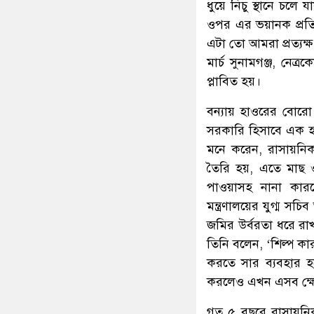
ধুয়ে নিচু স্থানে চলে
ওপর এর ভয়ানক প্রতিক
এটা তো আমরা প্রত্যক
মার্চ সুনামগঞ্জ, নেত
প্লাবিত হয়।
বন্যায় হাওরের বোরো 
সরকারি হিসাবে এক হ
মনে করেন, রাসায়নিক স
তৈরি হয়, এতে মাছ ও 
পাওয়াসহ নানা কারণে
মন্ত্রণালয়ের যুগ্ম 
জমির উর্বরতা ধরে রা
তিনি বলেন, ‘শিল্প ক
করতে সার ব্যবহার হ
করলেও এখন এসব ক্ষেত
গত ৫ বছরে রাসায়নিক 