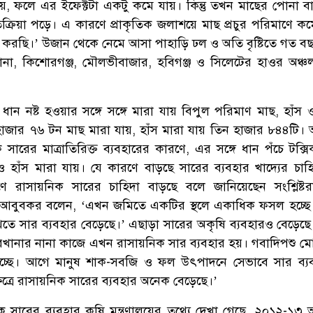
 যায়, ফলে এর ইফেক্টটা একটু কমে যায়। কিন্তু তখন মাছের পোনা ব
্রিয়া পড়ে। এ কারণে প্রাকৃতিক জলাশয়ে মাছ প্রচুর পরিমাণে কম
্ষ করছি।’ উজান থেকে নেমে আসা পাহাড়ি ঢল ও অতি বৃষ্টিতে গত ব
্রকোনা, কিশোরগঞ্জ, মৌলভীবাজার, হবিগঞ্জ ও সিলেটের হাওর অঞ্চল
ধান নষ্ট হওয়ার সঙ্গে সঙ্গে মারা যায় বিপুল পরিমাণ মাছ, হাঁস 
াজার ৭৬ টন মাছ মারা যায়, হাঁস মারা যায় তিন হাজার ৮৪৪টি।
ারের মাত্রাতিরিক্ত ব্যবহারের কারণে, এর সঙ্গে ধান পঁচে টক্সি
হাঁস মারা যায়। যে কারণে বাড়ছে সারের ব্যবহার খাদ্যের চাহিদা
 রাসায়নিক সারের চাহিদা বাড়ছে বলে জানিয়েছেন সংশ্লিষ্টর
সচিব আবুবকর বলেন, ‘এখন জমিতে একটির স্থলে একাধিক ফসল হচ্ছে
খতে সার ব্যবহার বেড়েছে।’ এছাড়া সারের অকৃষি ব্যবহারও বেড়েছে
ারখানার নানা কাজে এখন রাসায়নিক সার ব্যবহার হয়। গবাদিপশু ম
চ্ছে। আগে মানুষ শাক-সবজি ও ফল উৎপাদনে সেভাবে সার ব্য
্রে রাসায়নিক সারের ব্যবহার অনেক বেড়েছে।’
সারের ব্যবহার কৃষি মন্ত্রণালয়ের তথ্যে দেখা গেছে, ২০১২-১৩ অ