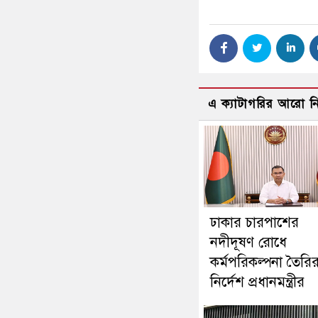
এ ক্যাটাগরির আরো 
ঢাকার চারপাশের
নদীদূষণ রোধে
কর্মপরিকল্পনা তৈরি
নির্দেশ প্রধানমন্ত্রীর