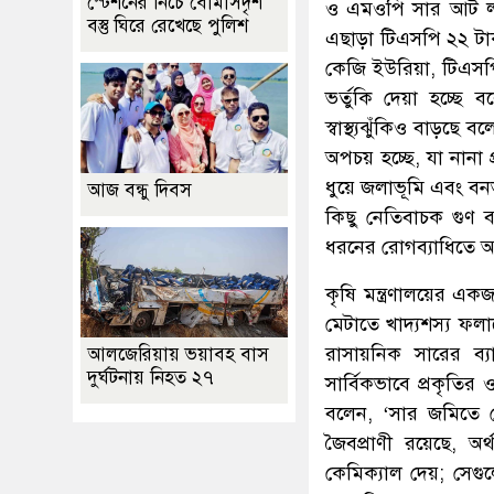
স্টেশনের নিচে বোমাসদৃশ
ও এমওপি সার আট লাখ
বস্তু ঘিরে রেখেছে পুলিশ
এছাড়া টিএসপি ২২ টাক
কেজি ইউরিয়া, টিএসপ
ভর্তুকি দেয়া হচ্ছে 
স্বাস্থ্যঝুঁকিও বাড়ছে
অপচয় হচ্ছে, যা নানা 
ধুয়ে জলাভূমি এবং বন
আজ বন্ধু দিবস
কিছু নেতিবাচক গুণ ব
ধরনের রোগব্যাধিতে আক্
কৃষি মন্ত্রণালয়ের একজ
মেটাতে খাদ্যশস্য ফল
রাসায়নিক সারের ব্য
আলজেরিয়ায় ভয়াবহ বাস
দুর্ঘটনায় নিহত ২৭
সার্বিকভাবে প্রকৃতি
বলেন, ‘সার জমিতে দ
জৈবপ্রাণী রয়েছে, অ
কেমিক্যাল দেয়; সেগু