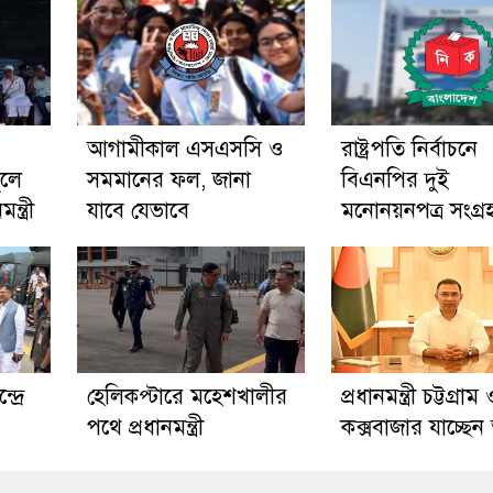
আগামীকাল এসএসসি ও
রাষ্ট্রপতি নির্বাচনে
ুলে
সমমানের ফল, জানা
বিএনপির দুই
্ত্রী
যাবে যেভাবে
মনোনয়নপত্র সংগ্র
দ্রে
হেলিকপ্টারে মহেশখালীর
প্রধানমন্ত্রী চট্টগ্রাম
পথে প্রধানমন্ত্রী
কক্সবাজার যাচ্ছে