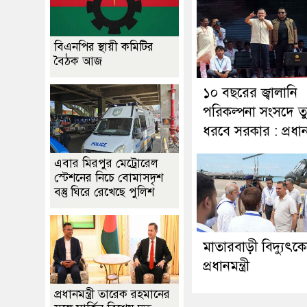
বিএনপির স্থায়ী কমিটির
বৈঠক আজ
১০ বছরের জ্বালানি
পরিকল্পনা সংসদে ত
ধরবে সরকার : প্রধানমন
এবার মিরপুর মেট্রোরেল
স্টেশনের নিচে বোমাসদৃশ
বস্তু ঘিরে রেখেছে পুলিশ
মাতারবাড়ী বিদ্যুৎকেন্
প্রধানমন্ত্রী
প্রধানমন্ত্রী তারেক রহমানের