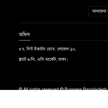
আমাদের স
অফিস
৮৭, নিউ ইস্কাটন রোড, লেভেল-১০,
ফ্ল্যাট ৯/বি, এসি মার্কেট, ঢাকা।
© All rights reserved © Business Bangladesh