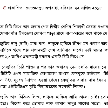
প্রকাশিত : ০৮:৩৮:৫৪ অপরাহ্ন, রবিবার, ২২ এপ্রিল ২০১৮
িনাকে চিঠি লিখে তার জবাব পেল দ্বিতীয় শ্রেণির শিক্ষার্থী সৈয়দা রও
 সোনারগাঁও উপজেলা মোগরা পাড়া গ্রামে বাবা-মায়ের সঙ্গে থাকে সে
ঁজুতির দাদু (দাদি) মারা যান। দাদুকে হারিয়ে ভীষণ মন খারাপ তার
দাদিকে খুঁজে পায় প্রধানমন্ত্রী শেখ হাসিনার মাঝে। তাই মনের ক
র ২৫ তারিখ প্রধানমন্ত্রী বরাবর একটি চিঠি লিখে সে।
াসিনা সেঁজুতির চিঠি পাওয়ার পর তার জবাবও দেন চলতি মাসের ১২
ত্রীর চিঠিটি এখন সামাজিক যোগাযোগ মাধ্যম ফেসবুকে ভাইরাল। চিঠ
র প্রেস উইং সূত্রেও নিশ্চিত হওয়া গেছে। সেঁজুতির বাবার নাম সৈয়
ড়া এইজিজিএস স্মৃতি বিদ্যায়তনের সহকারী শিক্ষক।
েশে সেঁজুতি তার চিঠিতে লিখে, দাদুকে হারিয়ে আমি ভালো নেই। তো
 মতো। বিশেষ করে তোমার নাক আমার দাদুর নাকের মতো। ত