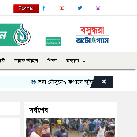
ইপেপার
ন্ট
লাইফ স্টাইল
শিক্ষা
অন্যান্য
×
ভরা মৌসুমেও কপালে জুটছে না ইলিশ, দাম বেশ চড়া
সর্বশেষ