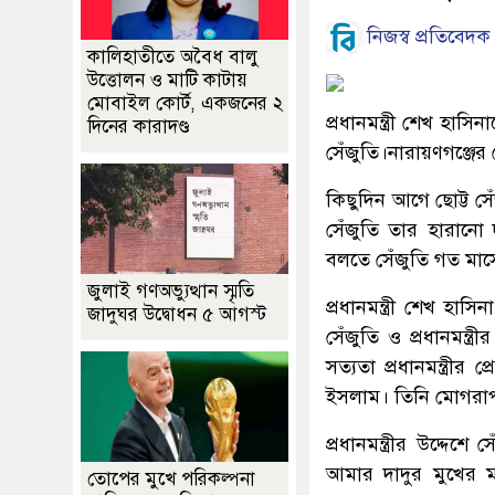
নিজস্ব প্রতিবেদক
কালিহাতীতে অবৈধ বালু
উত্তোলন ও মাটি কাটায়
মোবাইল কোর্ট, একজনের ২
প্রধানমন্ত্রী শেখ হাস
দিনের কারাদণ্ড
সেঁজুতি।নারায়ণগঞ্জের
কিছুদিন আগে ছোট্ট সে
সেঁজুতি তার হারানো 
বলতে সেঁজুতি গত মাসে
জুলাই গণঅভ্যুত্থান স্মৃতি
প্রধানমন্ত্রী শেখ হ
জাদুঘর উদ্বোধন ৫ আগস্ট
সেঁজুতি ও প্রধানমন্
সত্যতা প্রধানমন্ত্রী
ইসলাম। তিনি মোগরাপা
প্রধানমন্ত্রীর উদ্দ
আমার দাদুর মুখের
তোপের মুখে পরিকল্পনা