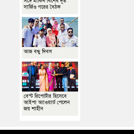
সঙ্গে মার্কিন বিশেষ দূত
সার্জিও গরের বৈঠক
আজ বন্ধু দিবস
বেস্ট রিপোর্টার হিসেবে
আইপা অ্যাওয়ার্ড পেলেন
জয় শাহীন