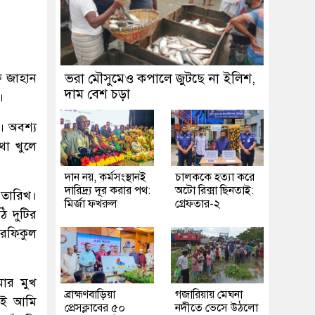
নক জাহান
ভরা মৌসুমেও কপালে জুটছে না ইলিশ,
দাম বেশ চড়া
।
। অবশ্য
থা খুলে
দান নয়, কর্মসংস্থানই
চালককে হত্যা করে
দারিদ্র্য দূর করার পথ:
অটো রিক্সা ছিনতাই:
 তারিখ।
মির্জা ফখরুল
গ্রেফতার-২
ি দুটির
দ রফিকুল
মার মুখ
ব্রাহ্মণবাড়িয়া
গজারিয়ায় মেঘনা
াই আমি
প্রেসক্লাবের ৫০
নদীতে ভেসে উঠলো