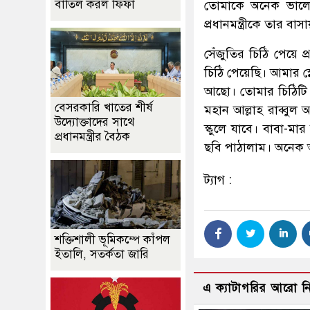
বাতিল করল ফিফা
তোমাকে অনেক ভালোব
প্রধানমন্ত্রীকে তার ব
সেঁজুতির চিঠি পেয়ে প্র
চিঠি পেয়েছি। আমার স্ন
আছো। তোমার চিঠিটি 
বেসরকারি খাতের শীর্ষ
মহান আল্লাহ রাব্বু
উদ্যোক্তাদের সাথে
স্কুলে যাবে। বাবা-
প্রধানমন্ত্রীর বৈঠক
ছবি পাঠালাম। অনেক অ
ট্যাগ :
শক্তিশালী ভূমিকম্পে কাঁপল
ইতালি, সতর্কতা জারি
এ ক্যাটাগরির আরো 