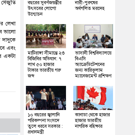
েঁজুতি
বছরের সুবর্ণজয়ন্তীর
নারী-পুরুষের
উৎসবের লোগো
অর্ধগলিত মরদেহ
উন্মোচন
মার লেখা
খুব ভালো
 দাদুকে
রবে এবং
মাটিরাঙ্গা সীমান্তে ২৩
ভাসানী বিশ্ববিদ্যালয়ে
ার একটা
বিজিবির অভিযান: ৭
বিএসি
লাখ ৫০ হাজার
অ্যাক্রেডিটেশনের
টাকার ভারতীয় গরু
জন্য কারিকুলাম
জব্দ
ম্যানেজমেন্ট প্রশিক্ষণ
১০ বছরের জ্বালানি
কানাডা থেকে হাজার
পরিকল্পনা সংসদে
হাজার ভারতীয়
তুলে ধরবে সরকার :
নাগরিক বহিষ্কার
প্রধানমন্ত্রী