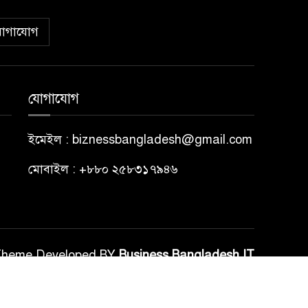
োগাযোগ
যোগাযোগ
ইমেইল : biznessbangladesh@gmail.com
মোবাইল : +৮৮০ ২৫৮৩১৭৯৪৬
Theme Developed BY
Business Bangladesh IT