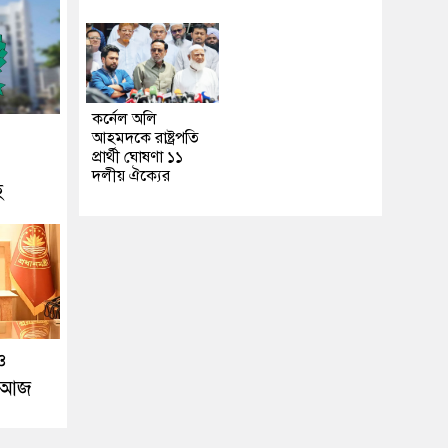
কর্নেল অলি
আহমদকে রাষ্ট্রপতি
প্রার্থী ঘোষণা ১১
দলীয় ঐক্যের
হ
 ও
ন আজ