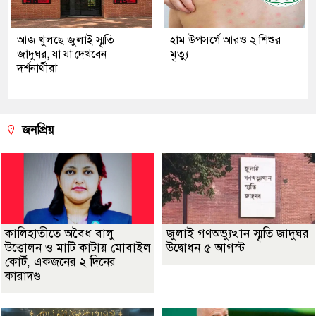
আজ খুলছে জুলাই স্মৃতি
হাম উপসর্গে আরও ২ শিশুর
জাদুঘর, যা যা দেখবেন
মৃত্যু
দর্শনার্থীরা
জনপ্রিয়
কালিহাতীতে অবৈধ বালু
জুলাই গণঅভ্যুত্থান স্মৃতি জাদুঘর
উত্তোলন ও মাটি কাটায় মোবাইল
উদ্বোধন ৫ আগস্ট
কোর্ট, একজনের ২ দিনের
কারাদণ্ড