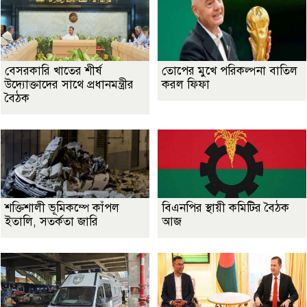
বেসরকারি খাতের শীর্ষ
তোপের মুখে পরিকল্পনা বাতিল
উদ্যোক্তাদের সাথে প্রধানমন্ত্রীর
করল ফিফা
বৈঠক
শক্তিশালী ভূমিকম্পে কাঁপল
বিএনপির স্থায়ী কমিটির বৈঠক
ইতালি, সতর্কতা জারি
আজ