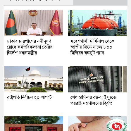
ঢাকার চারপাশের নদীদূষণ
মহেশখালী টার্মিনাল থেকে
রোধে কর্মপরিকল্পনা তৈরির
জাতীয় গ্রিডে যাচ্ছে ৮০০
নির্দেশ প্রধানমন্ত্রীর
মিলিয়ন ঘনফুট গ্যাস
রাষ্ট্রপতি নির্বাচন ২০ আগস্ট
শেখ হাসিনার বক্তব্য ইস্যুতে
পররাষ্ট্র মন্ত্রণালয়ের বিবৃতি