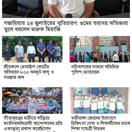
গজারিয়ায় ২৪ জুলাইয়ের স্মৃতিচারণ: গুমের ভয়াবহ অভিজ্ঞতা
তুলে ধরলেন মারুফ মিয়াজি
শ্রীমঙ্গলে মোবাইল কোর্টের
সচিবালয়ের সামনে অতিরিক্ত
অভিযানে ৮০০ ঘনফুট বালু ও
পুলিশ মোতায়েন
সরঞ্জাম জব্দ
সীতাকুণ্ডের মাটিতে দাঁড়িয়ে
মাটিরাঙ্গা জোনের উদ্যোগে
ফ্যাসিবাদবিরোধী আন্দোলনের প্রতি
চিকিৎসা সেবা ও শিক্ষার্থীদের মাঝে
একাত্মতা প্রকাশ করেছিলেন
শিক্ষা সামগ্রী বিতরন