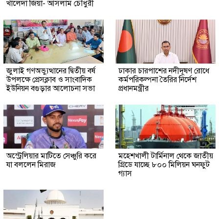
খালেদা জিয়া- আসলাম চৌধুরী
জুলাই গণঅভ্যুত্থানের দ্বিতীয় বর্ষ
ঢাকার চারপাশের নদীদূষণ রোধে
উপলক্ষে প্রেসক্লাব ও সাংবাদিক
কর্মপরিকল্পনা তৈরির নির্দেশ
ইউনিয়ন বগুড়ার আলোচনা সভা
প্রধানমন্ত্রীর
অস্ট্রেলিয়ার মাটিতে সেঞ্চুরি করে
মহেশখালী টার্মিনাল থেকে জাতীয়
যা বললেন মিরাজ
গ্রিডে যাচ্ছে ৮০০ মিলিয়ন ঘনফুট
গ্যাস